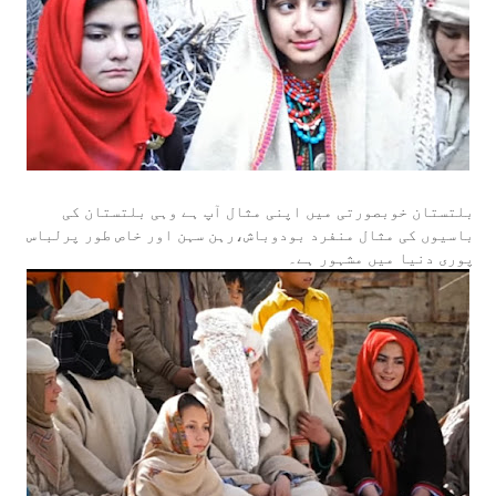
بلتستان خوبصورتی میں اپنی مثال آپ ہے وہی بلتستان کی
باسیوں کی مثال منفرد بودوباش،رہن سہن اور خاص طور پرلباس
پوری دنیا میں مشہور ہے۔