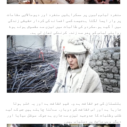
منفرد لباس،لبوں پر مسکراہٹیں منفرد اور دیومالاٸی مقامات
پر وار ایسا لگتا ہےجیسے کسی افسانے کی کردار حقیقی زندگی
میں آ گیے ہو۔سکردو کی طالبات میں تیزی سے مقسوش ہوتے ہوۓ
روایتی لباس کو پھر سے زندہ کرنےکی تھان لی ہے۔
بلتستان کی جو ثقافت ہے وہ قیم ثقافت ہے اور یہ ختم ہوتا
جارہا ہے اور اس ثقافت کو دوبارہ سےلنا چاہتے ہیں جس کے لیے
طلب وطلبات کا جدوجہد تیزی سے جاری ہے جوکہ سوشل میڈیا اور
دیگر ویب ساٸٹ پر دستیاب ہیں۔