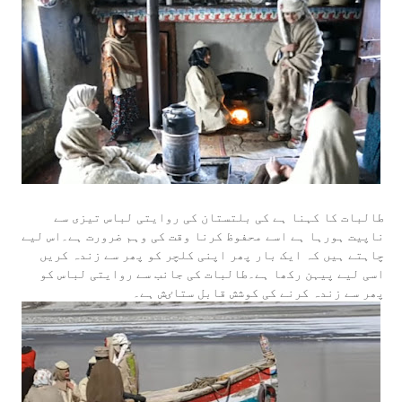
طالبات کا کہنا ہے کی بلتستان کی روایتی لباس تیزی سے
ناپیت ہورہا ہے اسے محفوظ کرنا وقت کی وہم ضرورت ہے۔اس لیے
چاہتے ہیں کہ ایک بار پھر اپنی کلچر کو پھر سے زندہ کریں
اسی لیے پیہن رکھا ہے۔طالبات کی جانب سے روایتی لباس کو
پھر سے زندہ کرنے کی کوشش قابل ستاٸش ہے۔