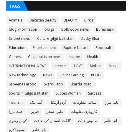
TAGS
Animals
Baltistan Beauty
BEAUTY
Birds
blog information
blogs
bollywood news
Burushaski
Cricket news
Culture gilgit baltistan
Ducky Bhai
Education
Entertainment
Explore Nature
Foodball
Games
Gilgit baltistan news
Happy
Health
INTERNATIONAL NEWS
Internet
LOVE
Mobile
Music
New technology
News
Online Earning
PUBG
Sabeena Farooq
Skardu app
Skardu Road
Sports in Gilgit Baltistan
Succes Women
Success
ثانیہ مرزا
اسلامی معلومات
اُردو آرٹیکل
آئمہ بیگ
Tourism
کاروباری معلومات
علیزہ سحر
خبریں
جنت مرزا
ہانیہ عامر
مہوش حیات
گلگت بلتستان کی ثقافت
کومل رضوی
یانیہ عامر
وسیم اکرم