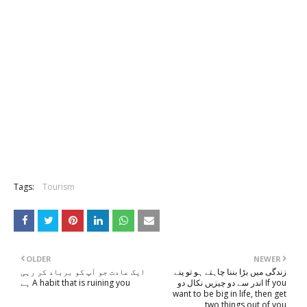
Tags:
Tourism
OLDER
NEWER
زندگی میں بڑا بننا چاہتے ہو تو پنے
ایک عادت جو آپ کو برباد کر رہی
اندر سے دو چیزیں نکال دو If you
ہے A habit that is ruining you
want to be big in life, then get
two things out of you