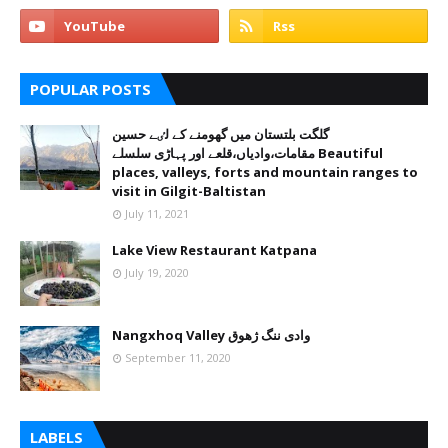
POPULAR POSTS
گلگت بلتستان میں گھومنے کے لٸے حسین
مقامات،وادیاں،قلعے اور پہاڑی سلسلے Beautiful
places, valleys, forts and mountain ranges to
visit in Gilgit-Baltistan
July 11, 2021
Lake View Restaurant Katpana
July 19, 2020
Nangxhoq Valley وادی ننگ ژھوق
September 11, 2020
LABELS