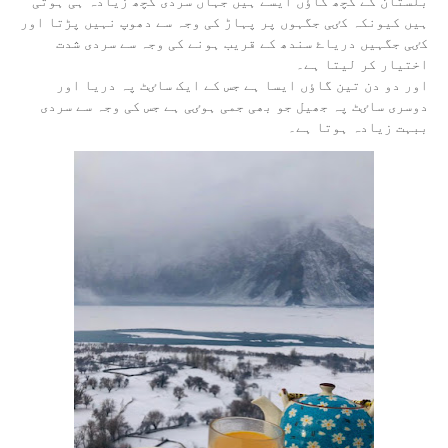
بلستان کے کچھ گاٶں ایسے ہیں جہاں سردی کچھ زیادہ ہی ہوتی
ہیں کیونکہ کٸی جگہوں پر پہاڑ کی وجہ سے دھوپ نہیں پڑتا اور
کٸی جگہیں دریاۓ سندھ کے قریب ہونے کی وجہ سے سردی شدت
اختیار کر لیتا ہے۔
اور دو دن تین گاٶں ایسا ہے جس کے ایک ساٸٹ پہ دریا اور
دوسری ساٸٹ پہ جھیل جو بھی جمی ہوٸی ہے جس کی وجہ سے سردی
ببہت زیادہ ہوتا ہے۔