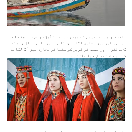
بلتستان میں سردیوں کے موسم میں سر تأوڑ سردی سے بچنے کے
لیے ہر گھر میں بخاری لگایا جاتا ہے اور سالہا سال جمع کٸے
گٸے لکڑی اور بینس کی گوبر کو سکھا کر بخاری میں آگ لگانے
کے لیے استعمال کیا جاتا ہے۔