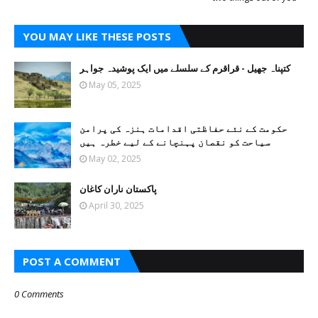
YOU MAY LIKE THESE POSTS
کتپناہ جھیل - قراقرم کے سلسلے میں ایک پوشیدہ جواہر
May 05, 2025
حکومت کے نئے حفاظتی اقدامات ہنزہ کی پرامن
سیاحت کو نقصان پہنچانے کے لیے خطرہ ہیں
May 02, 2025
پاکستان ناران کاغان
April 30, 2025
POST A COMMENT
0 Comments