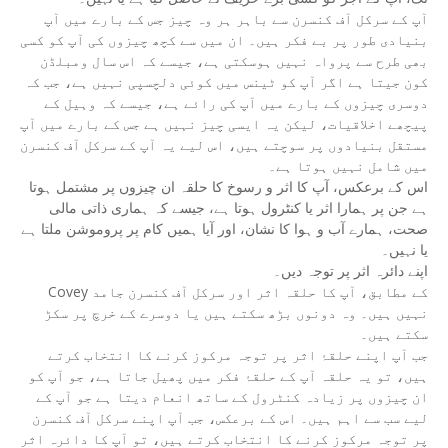
آپ کے سرکل آف کنسرن سے باہر ہر وہ چیز جس کے بارے میں آپ
بنیادی طور پر بے فکر ہیں۔ ان میں سے کچھ چیزوں کی آپ کو کسی
بھی طرح سے پرواہ نہیں ہوسکتی ہے، جیسے کہ اس سال ومبلڈن
کون جیتا ہے اگر آپ کو ٹینس میں کوئی دلچسپی نہیں ہے، جب کہ
دوسری چیزوں کے بارے میں آپ کی رائے ہے، جیسے کہ وہیل کے
پیچھے اخلاقیات، لیکن یہ ایسی چیز نہیں ہے جس کے بارے میں آپ
مستقل بنیادوں پر سوچتے ہیں، اس لیے یہ آپ کے سرکل آف کنسرن
میں شامل نہیں ہوتا ہے۔
اس کے برعکس، آپ کا اثر و رسوخ کا حلقہ ان چیزوں پر مشتمل ہوتا
ہے جن پر ہمارا اثر یا کنٹرول ہوتا ہے، جیسے کہ ہماری ذاتی مالی
صحت، ہمارے آب و ہوا کا نشان، اور آیا ہمیں کام پر پروموشن ملتا ہے
یا نہیں۔
اپنے دائرہ اثر پر توجہ دیں۔
Covey کے مطابق، آپ کا حلقہ اثر اور سرکل آف کنسرن جامد
نہیں ہیں۔ وہ دونوں بڑھ سکتے ہیں یا دوسرے کے خرچ پر سکڑ
سکتے ہیں۔
جب آپ اپنے حلقۂ اثر پر توجہ مرکوز کرنے کا انتخاب کرتے
ہیں، تو یہ حلقہ آپ کے حلقۂ فکر میں پھیل جاتا ہے، جو آپ کو
ان چیزوں پر زیادہ کنٹرول کے ساتھ انعام دیتا ہے جو آپ کے
لیے سب سے اہم ہیں۔ اس کے برعکس، جب آپ اپنے سرکل آف کنسرن
پر توجہ مرکوز کرنے کا انتخاب کرتے ہیں، تو آپ کا دائرہ اثر