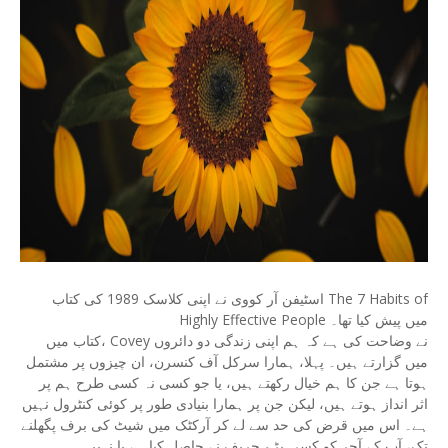
اسٹیفن آر کووی نے اپنی کلاسک 1989 کی کتاب The 7 Habits of
Highly Effective People میں پیش کیا تھا۔
کتاب میں، Covey نے وضاحت کی ہے کہ ہم اپنی زندگی دو دائروں
میں گزارتے ہیں۔ پہلا، ہمارا سرکل آف کنسرن، ان چیزوں پر مشتمل
ہوتا ہے جن کا ہم خیال رکھتے ہیں، یا جو کسی نہ کسی طرح ہم پر
اثر انداز ہوتے ہیں، لیکن جن پر ہمارا بنیادی طور پر کوئی کنٹرول نہیں
ہے۔ اس میں قرض کی حد سے لے کر آرکٹک میں شیٹ کی برف پگھلنے
تک، آپ کے آجر کو کسی بڑے حریف نے حاصل کیا ہے یا نہیں۔