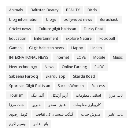
Animals
Baltistan Beauty
BEAUTY
Birds
blog information
blogs
bollywood news
Burushaski
Cricket news
Culture gilgit baltistan
Ducky Bhai
Education
Entertainment
Explore Nature
Foodball
Games
Gilgit baltistan news
Happy
Health
INTERNATIONAL NEWS
Internet
LOVE
Mobile
Music
New technology
News
Online Earning
PUBG
Sabeena Farooq
Skardu app
Skardu Road
Sports in Gilgit Baltistan
Succes Women
Success
ثانیہ مرزا
اسلامی معلومات
اُردو آرٹیکل
آئمہ بیگ
Tourism
کاروباری معلومات
علیزہ سحر
خبریں
جنت مرزا
ہانیہ عامر
مہوش حیات
گلگت بلتستان کی ثقافت
کومل رضوی
یانیہ عامر
وسیم اکرم