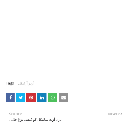
اُردو آرٹیکل
Tags:
OLDER
NEWER
برن آؤٹ سائیکل کو کیسے توڑا جائے۔