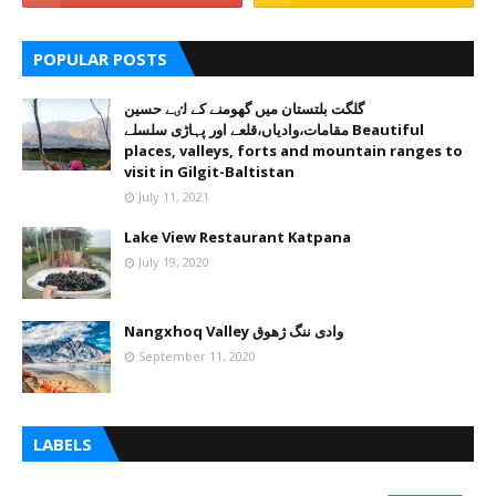
POPULAR POSTS
گلگت بلتستان میں گھومنے کے لٸے حسین
مقامات،وادیاں،قلعے اور پہاڑی سلسلے Beautiful
places, valleys, forts and mountain ranges to
visit in Gilgit-Baltistan
July 11, 2021
Lake View Restaurant Katpana
July 19, 2020
Nangxhoq Valley وادی ننگ ژھوق
September 11, 2020
LABELS