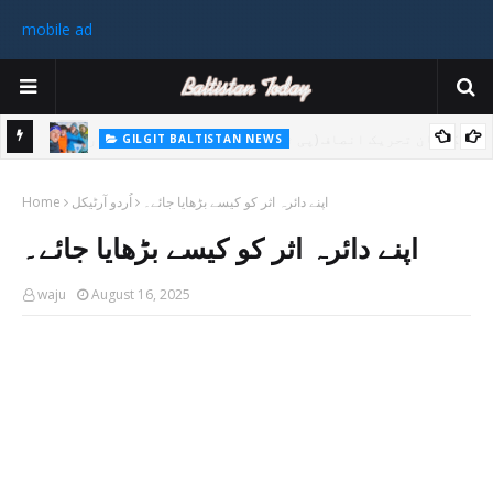
mobile ad
GILGIT BALTISTAN NEWS
غیر ملکی ٹیم نے گلگت بلتستان میں کوہ پیمائی کے موسم کی پہلی 8000
پاکستا
اپنے دائرہ اثر کو کیسے بڑھایا جائے۔
اُردو آرٹیکل
میٹر چوٹی سر کی
Home
ورزی
اپنے دائرہ اثر کو کیسے بڑھایا جائے۔
رکن 
waju
August 16, 2025