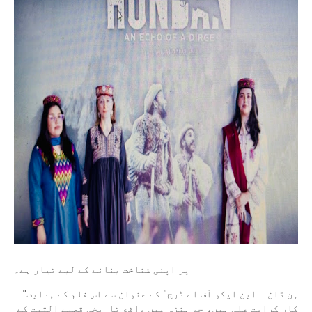
پر اپنی شناخت بنانے کے لیے تیار ہے۔
"ہن ڈان – این ایکو آف اے ڈرج" کے عنوان سے اس فلم کے ہدایت
کار کرامت علی ہیں، جو ہنزہ میں واقع تاریخی قصبے التیت کے