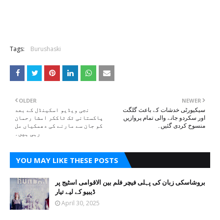
Tags:
Burushaski
OLDER
NEWER
سیکیورٹی خدشات کے باعث گلگت
نجی ویڈیو اسکینڈل کے بعد
اور سکردو جانے والی تمام پروازیں
پاکستانی ٹک ٹاککر امشا رحمان
منسوخ کردی گئیں۔
کو جان سے مارنے کی دھمکیاں مل
رہی ہیں۔
YOU MAY LIKE THESE POSTS
بروشاسکی زبان کی پہلی فیچر فلم بین الاقوامی اسٹیج پر
ڈیبیو کے لیے تیار
April 30, 2025