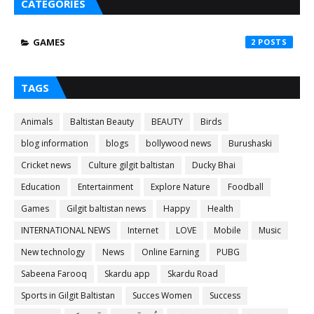
CATEGORIES
GAMES
2
TAGS
Animals
Baltistan Beauty
BEAUTY
Birds
blog information
blogs
bollywood news
Burushaski
Cricket news
Culture gilgit baltistan
Ducky Bhai
Education
Entertainment
Explore Nature
Foodball
Games
Gilgit baltistan news
Happy
Health
INTERNATIONAL NEWS
Internet
LOVE
Mobile
Music
New technology
News
Online Earning
PUBG
Sabeena Farooq
Skardu app
Skardu Road
Sports in Gilgit Baltistan
Succes Women
Success