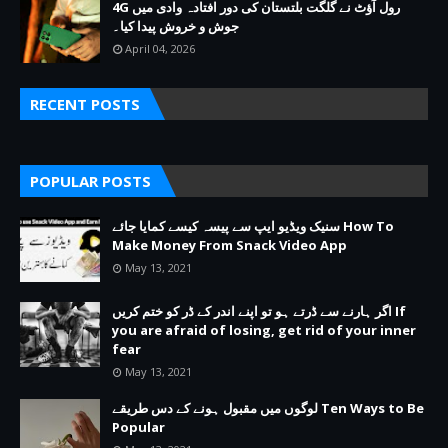
4G رول آؤٹ نے گلگت بلتستان کی دور افتادہ وادی میں
جوش و خروش پیدا کیا۔
April 04, 2026
RECENT POSTS
POPULAR POSTS
سنیک ویڈیو ایپ سے پیسہ کیسے کمایا جائے How To
Make Money From Snack Video App
May 13, 2021
اگر ہارنے سے ڈرتے ہو تو اپنے اندر کے ڈر کو ختم کریں If
you are afraid of losing, get rid of your inner
fear
May 13, 2021
لوگوں میں مقبول ہونے کے دس طریقے Ten Ways to Be
Popular