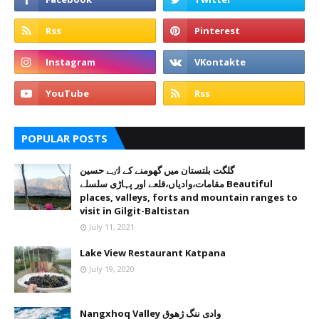
POPULAR POSTS
گلگت بلتستان میں گھومنے کے لٸے حسین
مقامات،وادیاں،قلعے اور پہاڑی سلسلے Beautiful
places, valleys, forts and mountain ranges to
visit in Gilgit-Baltistan
July 11, 2021
Lake View Restaurant Katpana
July 19, 2020
Nangxhoq Valley وادی ننگ ژھوق