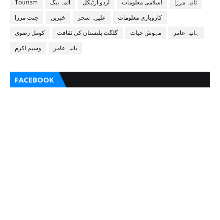
ثانیہ مرزا
اسلامی معلومات
اُردو آرٹیکل
آئمہ بیگ
Tourism
کاروباری معلومات
علیزہ سحر
خبریں
جنت مرزا
ہانیہ عامر
مہوش حیات
گلگت بلتستان کی ثقافت
کومل رضوی
یانیہ عامر
وسیم اکرم
FACEBOOK