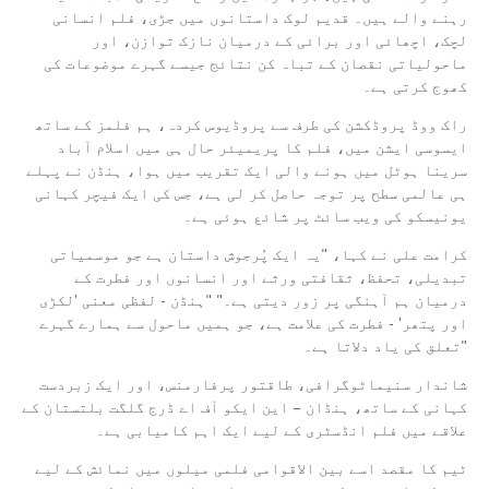
رہنے والے ہیں۔ قدیم لوک داستانوں میں جڑی، فلم انسانی
لچک، اچھائی اور برائی کے درمیان نازک توازن، اور
ماحولیاتی نقصان کے تباہ کن نتائج جیسے گہرے موضوعات کی
کھوج کرتی ہے۔
راک ووڈ پروڈکشن کی طرف سے پروڈیوس کردہ، ہم فلمز کے ساتھ
ایسوسی ایشن میں، فلم کا پریمیئر حال ہی میں اسلام آباد
سرینا ہوٹل میں ہونے والی ایک تقریب میں ہوا، ہنڈن نے پہلے
ہی عالمی سطح پر توجہ حاصل کر لی ہے، جس کی ایک فیچر کہانی
یونیسکو کی ویب سائٹ پر شائع ہوئی ہے۔
کرامت علی نے کہا، "یہ ایک پُرجوش داستان ہے جو موسمیاتی
تبدیلی، تحفظ، ثقافتی ورثے اور انسانوں اور فطرت کے
درمیان ہم آہنگی پر زور دیتی ہے۔" "ہنڈن - لفظی معنی 'لکڑی
اور پتھر' - فطرت کی علامت ہے، جو ہمیں ماحول سے ہمارے گہرے
تعلق کی یاد دلاتا ہے۔"
شاندار سنیماٹوگرافی، طاقتور پرفارمنس، اور ایک زبردست
کہانی کے ساتھ، ہنڈان – این ایکو آف اے ڈرج گلگت بلتستان کے
علاقے میں فلم انڈسٹری کے لیے ایک اہم کامیابی ہے۔
ٹیم کا مقصد اسے بین الاقوامی فلمی میلوں میں نمائش کے لیے