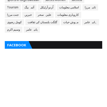
ثانیہ مرزا
اسلامی معلومات
اُردو آرٹیکل
آئمہ بیگ
Tourism
کاروباری معلومات
علیزہ سحر
خبریں
جنت مرزا
ہانیہ عامر
مہوش حیات
گلگت بلتستان کی ثقافت
کومل رضوی
یانیہ عامر
وسیم اکرم
FACEBOOK