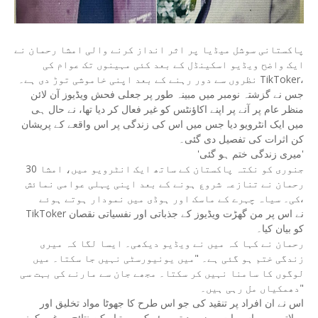
پاکستانی سوشل میڈیا پر اثر انداز کرنے والی امشا رحمان نے
ایک واضح ویڈیو اسکینڈل کے بعد کئی مہینوں تک عوام کی
نظروں سے دور رہنے کے بعد اپنی خاموشی توڑ دی ہے۔ TikToker،
جس نے گزشتہ نومبر میں مبینہ طور پر جعلی فحش ویڈیوز آن لائن
منظر عام پر آنے پر اپنے اکاؤنٹس کو غیر فعال کر دیا تھا، نے حال ہی
میں ایک انٹرویو دیا جس میں اس کی زندگی پر اس واقعے کے پریشان
کن اثرات کی تفصیل دی گئی۔
'میری زندگی ختم ہو گئی'
30 جنوری کو نکتہ پاکستان کے ساتھ ایک انٹرویو میں، امشا
رحمان نے تنازعہ شروع ہونے کے بعد اپنی پہلی عوامی نمائش
کی۔ سیاہ چہرے کے ماسک اور ہوڈی میں نمودار ہوتے ہوئے،
TikToker نے اس پر من گھڑت ویڈیوز کے جذباتی اور نفسیاتی نقصان
کو بیان کیا۔
رحمان نے کہا کہ میں نے ویڈیو دیکھی۔ ایسا لگا کہ میری
زندگی ختم ہو گئی ہے۔ "میں یونیورسٹی نہیں جا سکتا۔ میں
لوگوں کا سامنا نہیں کر سکتا۔ مجھے جان سے مارنے کی بہت سی
دھمکیاں مل رہی ہیں۔"
اس نے ان افراد پر تنقید کی جو اس طرح کا جھوٹا مواد تخلیق اور
پھیلاتے ہیں، اس بات پر زور دیتے ہوئے کہ وہ تباہ کن نتائج پر غور کرنے