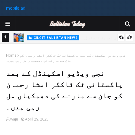
mobile ad
GILGIT BALTISTAN NEWS
غیر ملکی ٹیم نے گلگت بلتستان میں کوہ پیمائی کے موسم کی پہلی 8000
پاکستا
نجی ویڈیو اسکینڈل کے بعد پاکستانی ٹک ٹاککر امشا رحمان کو
میٹر چوٹی سر کی
Home
جان سے مارنے کی دھمکیاں مل رہی ہیں۔
ورزی
نجی ویڈیو اسکینڈل کے بعد
رکن 
پاکستانی ٹک ٹاککر امشا رحمان
کو جان سے مارنے کی دھمکیاں مل
رہی ہیں۔
waju
April 29, 2025