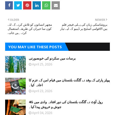
OLDER
NEWER
بروشاسکی زبان کی پہلی فیچر فلم
مچھر انسانوں کو تلاش کرنے کے لئے
بین الاقوامی اسٹیج پر ڈیبیو کے لیے تیار
کون سا حیران کن طریقے استعمال
کرتے ہیں جانیے
YOU MAY LIKE THESE POSTS
برسات میں سکردو کی خوبصورتی
April 25, 2026
پیپلز پارٹی کے وفد نے گلگت بلتستان میں قیام امن کے عزم کا
اعادہ کیا۔
April 23, 2026
4G رول آؤٹ نے گلگت بلتستان کی دور افتادہ وادی میں
جوش و خروش پیدا کیا۔
April 04, 2026