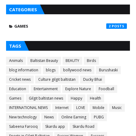
CATEGORIES
GAMES
2
TAGS
Animals
Baltistan Beauty
BEAUTY
Birds
blog information
blogs
bollywood news
Burushaski
Cricket news
Culture gilgit baltistan
Ducky Bhai
Education
Entertainment
Explore Nature
Foodball
Games
Gilgit baltistan news
Happy
Health
INTERNATIONAL NEWS
Internet
LOVE
Mobile
Music
New technology
News
Online Earning
PUBG
Sabeena Farooq
Skardu app
Skardu Road
Sports in Gilgit Baltistan
Succes Women
Success