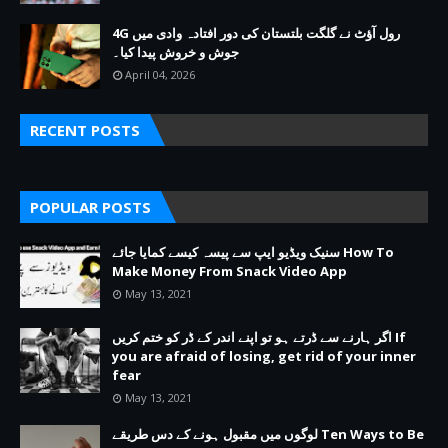
4G رول آؤٹ نے گلگت بلتستان کی دور افتادہ وادی میں
جوش و خروش پیدا کیا۔
April 04, 2026
RECENT POSTS
POPULAR POSTS
سنیک ویڈیو ایپ سے پیسہ کیسے کمایا جائے How To
Make Money From Snack Video App
May 13, 2021
اگر ہارنے سے ڈرتے ہو تو اپنے اندر کے ڈر کو ختم کریں If
you are afraid of losing, get rid of your inner
fear
May 13, 2021
لوگوں میں مقبول ہونے کے دس طریقے Ten Ways to Be