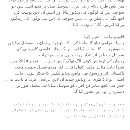
میں کس طرح ناکام رہتے ہیں۔ "سوشل میڈیا پر کچھ ایسے ہیں جو
سوچتے ہیں کہ لوگوں کی ویڈیوز بنانا اور انہیں آن لائن پوسٹ کرنا
اچھا لگتا ہے۔ لیکن وہ یہ نہیں سوچتے کہ اس سے لوگوں کی زندگیوں
پر کیا اثر پڑے گا،" انہوں نے کہا۔
قانونی راستہ اختیار کرنا
بے پناہ عوامی دباؤ کا سامنا کرنے کے باوجود، رحمان نے سوشل میڈیا پر
خاموش رہنے کا انتخاب کیا اور اس کے بجائے قانونی کارروائی کی۔
سوشل میڈیا پر اثر انداز ہونے والوں پر وسیع اثرات
رحمان کی آزمائش کوئی الگ تھلگ کیس نہیں ہے۔ نومبر 2024 میں،
متیرا خان، مناہل ملک، کنول آفتاب، اور مریم فیصل سمیت متعدد
پاکستانی اثر و رسوخ بھی واضح ویڈیو لیکس کا شکار ہوئے۔ چاہے
اصلی ہو یا ڈاکٹری، یہ ویڈیوز شدید آن لائن ہراساں کرنے کا باعث بنی،
جس سے کچھ متاثر کن افراد کو سوشل میڈیا سے مکمل طور پر
دستبردار ہونے پر مجبور کیا گیا۔
رحمان کا کیس ڈیجیٹل پلیٹ فارمز کے تاریک پہلو کو اجاگر
کرتا ہے، جہاں غلط معلومات اور سائبر ہراساں کرنا حقیقی
زندگی کو نقصان پہنچا سکتا ہے۔