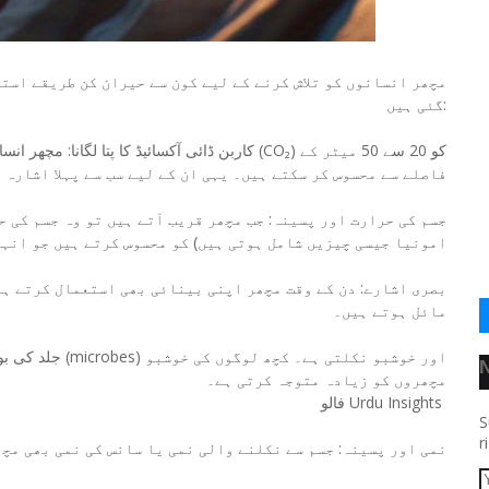
مچھر انسانوں کو تلاش کرنے کے لیے کون سے حیران کن طریقے استع
گئی ہیں:
فاصلے سے محسوس کر سکتے ہیں۔ یہی ان کے لیے سب سے پہلا اشارہ 
امونیا جیسی چیزیں شامل ہوتی ہیں) کو محسوس کرتے ہیں جو انہ
مائل ہوتے ہیں۔
مچھروں کو زیادہ متوجہ کرتی ہے۔
فالو Urdu Insights
S
r
5. *نمی اور پسینہ: جسم سے نکلنے والی نمی یا سانس کی نمی بھی 