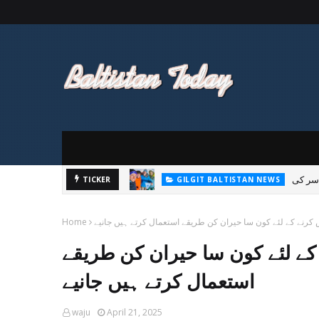
TICKER
GILGIT BALTISTAN NEWS
پاکستان تحریک انصاف 
 کرنے کے لئے کون سا حیران کن طریقے استعمال کرتے ہیں جانیے
Home
کے لئے کون سا حیران کن طریقے
استعمال کرتے ہیں جانیے
waju
April 21, 2025