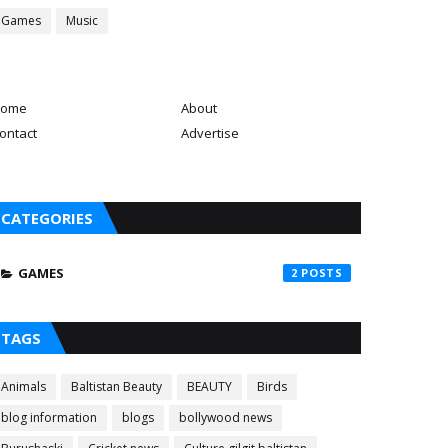
Games
Music
ome
About
ontact
Advertise
CATEGORIES
GAMES
2
TAGS
Animals
Baltistan Beauty
BEAUTY
Birds
blog information
blogs
bollywood news