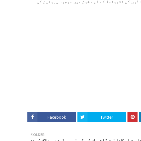
نڈوں کی نشوونما کے لیے خون میں موجود پروٹین کی
Facebook
Twitter
OLDER
جلینا جولی کا دل ٹوٹ گیا جب ان کے ایک بیٹے نے بریڈ پٹ سے طلاق کے بعد