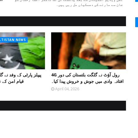
جان سے مارنے کی دھمکیاں مل رہی ہیں۔
ALTISTAN NEWS
4G رول آؤٹ نے گلگت بلتستان کی دور
پیپلز پارٹی کے وفد نے گ
افتادہ وادی میں جوش و خروش پیدا کیا۔
قیام امن کے ع
April 04, 2026