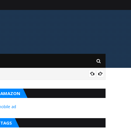
BAL
AMAZON
obile ad
TAGS