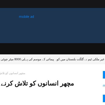
mobile ad
غیر ملکی ٹیم نے گلگت بلتستان میں کوہ پیمائی کے موسم کی پہلی 8000 میٹر چوٹی سر کی
مچھر انسانوں کو تلاش
مچھر انسانوں کو تلاش کرنے 
m