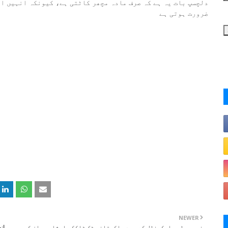
دلچسپ بات یہ ہے کہ صرف مادہ مچھر کاٹتی ہے، کیونکہ انہیں ا
ضرورت ہوتی ہے
NEWER
نجی ویڈیو اسکینڈل کے بعد پاکستانی ٹک ٹاککر امشا رحمان کو
ان