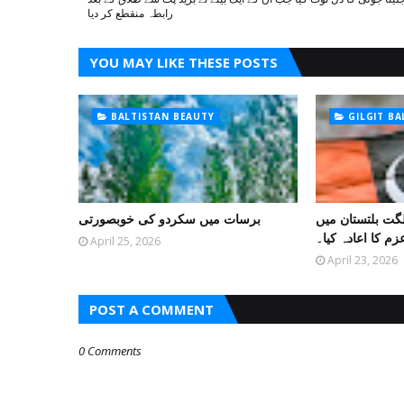
رابطہ منقطع کر دیا
YOU MAY LIKE THESE POSTS
BALTISTAN BEAUTY
GILGIT B
لگت بلتستان میں
برسات میں سکردو کی خوبصورتی
زم کا اعادہ کیا۔
April 25, 2026
April 23, 2026
POST A COMMENT
0 Comments