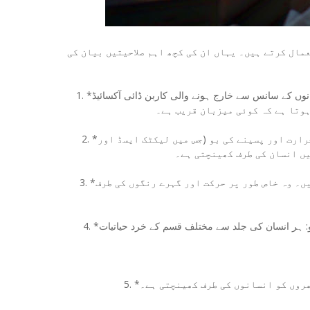
مال کرتے ہیں۔ یہاں ان کی کچھ اہم صلاحیتیں بیان کی
1. *کاربن ڈائی آکسائیڈ کا پتا لگانا: مچھر انسانوں کے سانس سے خارج ہونے والی کاربن ڈائی آکسائیڈ (CO₂) کو 20 سے 50 میٹر کے
ہوتا ہے کہ کوئی میزبان قریب ہے۔
2. *جسم کی حرارت اور پسینہ: جب مچھر قریب آتے ہیں تو وہ جسم کی حرارت اور پسینے کی بو (جس میں لیکٹک ایسڈ اور
یں انسان کی طرف کھینچتی ہے۔
3. *بصری اشارے: دن کے وقت مچھر اپنی بینائی بھی استعمال کرتے ہیں۔ وہ خاص طور پر حرکت اور گہرے رنگوں کی طرف
4. *جلد کی بو: ہر انسان کی جلد سے مختلف قسم کے خرد حیاتیات (microbes) اور خوشبو نکلتی ہے۔ کچھ لوگوں کی خوشبو
مچھروں کو انسانوں کی طرف کھینچتی ہے۔