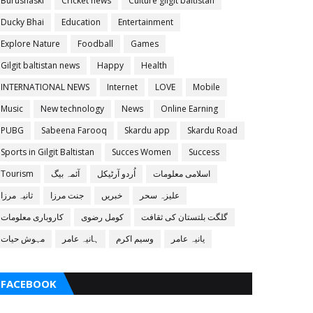
Burushaski
Cricket news
Culture gilgit baltistan
Ducky Bhai
Education
Entertainment
Explore Nature
Foodball
Games
Gilgit baltistan news
Happy
Health
INTERNATIONAL NEWS
Internet
LOVE
Mobile
Music
New technology
News
Online Earning
PUBG
Sabeena Farooq
Skardu app
Skardu Road
Sports in Gilgit Baltistan
Succes Women
Success
اسلامی معلومات
اُردو آرٹیکل
آئمہ بیگ
Tourism
علیزہ سحر
خبریں
جنت مرزا
ثانیہ مرزا
گلگت بلتستان کی ثقافت
کومل رضوی
کاروباری معلومات
یانیہ عامر
وسیم اکرم
ہانیہ عامر
مہوش حیات
FACEBOOK