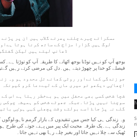
مسکراتے چہرے چلتے پھرتے گلاب ہیں ان پر پڑنے 
لوگ ہیں گزارا مزاج کے ساتھ کرنا ہوتا ہےاور
ڈھانپ لیتے ہیں لیکن گفتگو 
بوجھ آپ کو نہیں توڈتا بوجھ اٹھانے کا طریقہ آپ کو توڑتا ہے
فیصلے کو خدا پر چھوڑ دیتے ہیں۔دل کی مرضی کرتے رہیں گےتو
جو زندگی کمانےاور روٹی کھانے تل محدود ہو وہ زند
اچھاٸی دیکھو تو میری ماں کے لیےدعا کرو کیونکہ ی
شچا شخص کسی بھی محفل میں ہو بےخطر رہتا ہے اس کے
سوچنا نہیں پڑتا۔جبکہ جھوٹے شخص کو ہمیشہ چوکس رہن
گلے نہ پڑ جاۓ اسے بولتے وقت پچھلی کہی ہوٸی باتی
S
وہ زندگی ہی کیا جس میں تنقیدوں کے بازار گرمم ناہو،لوگوں 
r
زندگی ہے۔یک طرفہ محبت ایک پیر میں پہنے جوتے کی طرح ہوتی ہ
ٹھیک سے چلا نہیں جاتا اور بغیر چلے رہا بھی نہیں جاتا۔