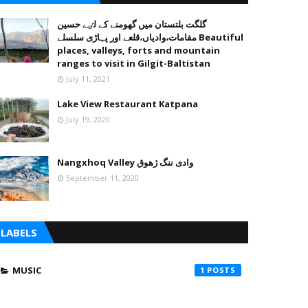
گلگت بلتستان میں گھومنے کے لٸے حسین
مقامات،وادیاں،قلعے اور پہاڑی سلسلے Beautiful
places, valleys, forts and mountain
ranges to visit in Gilgit-Baltistan
July 11, 2021
Lake View Restaurant Katpana
July 19, 2020
Nangxhoq Valley وادی ننگ ژھوق
September 11, 2020
LABELS
MUSIC
1