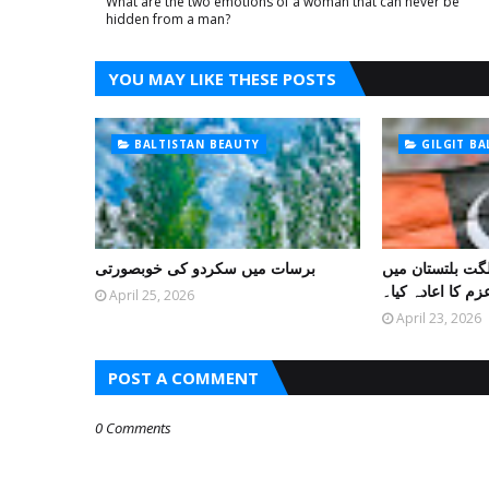
What are the two emotions of a woman that can never be
hidden from a man?
YOU MAY LIKE THESE POSTS
BALTISTAN BEAUTY
GILGIT B
لگت بلتستان میں
برسات میں سکردو کی خوبصورتی
زم کا اعادہ کیا۔
April 25, 2026
April 23, 2026
POST A COMMENT
0 Comments