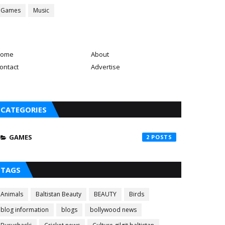
Games
Music
ome
About
ontact
Advertise
CATEGORIES
GAMES
2
TAGS
Animals
Baltistan Beauty
BEAUTY
Birds
blog information
blogs
bollywood news