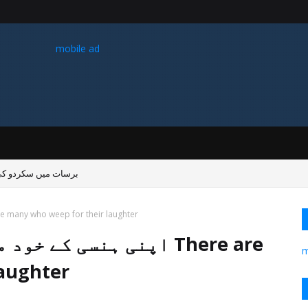
mobile ad
برسات میں سکردو ک
اپنی ہنسی کے خود مالک بنو رلانے والے بہت ہیں o weep for their laughter
اپنی ہنسی کے خود مالک 
m
aughter