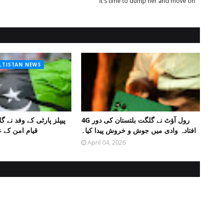
It's time to dump her and move on
ALTISTAN NEWS
4G رول آؤٹ نے گلگت بلتستان کی دور
پیپلز پارٹی کے وفد نے گ
افتادہ وادی میں جوش و خروش پیدا کیا۔
قیام امن کے ع
April 04, 2026