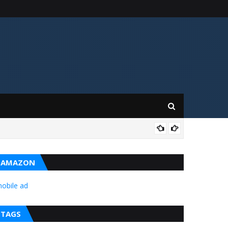
GIL
AMAZON
obile ad
TAGS