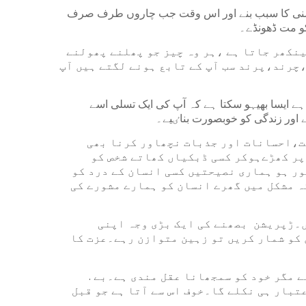
وشنی کا سبب بنے اور اس وقت جب چاروں طرف صرف
و مت ڈھونڈے۔
ینکھر جاتا ہے ،ہر وہ چیز جو پھلنے پھولنے
چرند،پرند سب آپ کے تابع ہونے لگتے ہیں آپ
 ہے ایسا بھیہو سکتا ہے کہ آپ کی ایک تسلی اسے
ے اور زندگی کو خوبصورت بناٸیے۔
قت،احسانات اور جذبات نچھاور کرنا بھی
 پر کھڑےہوکر کسی ڈبکیاں کھاتے شخص کو
ور ہو ہماری نصیحتیں کسی انسان کے درد کو
ہ مشکل میں گھرے انسان کو ہمارے مشورے کی
ں۔ڑپریشن بصھنے کی ایک بڑی وجہ اپنی
کو شمار کریں تو زہین متوازن رہے۔عزت کا
. سورج غروب ہونے والا ہے۔لوگوں کو سمجھانا ذہانت ہے مگر خود کو سمجھانا عقل مندی ہے۔بے
تبار ہی نکلے گا۔خوف اس سے آتا ہے جو قبل