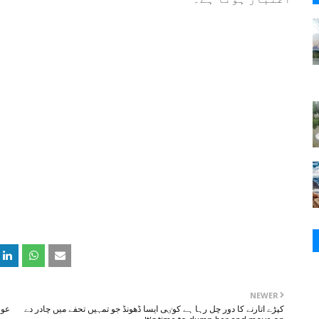
NEWER
کپڑے اتارنے کا دور چل رہا ہے کوٸی ایسا ڈھونڈ جو تمہیں تحفے میں چادر دے
عور