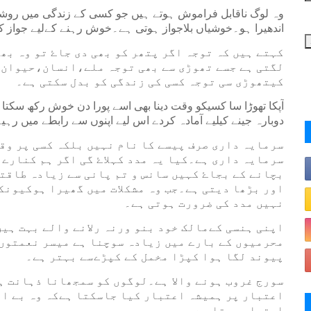
وہ لوگ ناقابل فراموش ہوتے ہیں جو کسی کے زندگی میں ر
اندھیرا ہو۔خوشیاں بلاجواز ہوتی ہے۔خوش رہنے کےلیے جواز ک
کہتے ہیں کہ توجہ اگر پتھر کو بھی دی جاۓ تو وہ بھ
لگتی ہے جسے تھوڑی سے بھی توجہ ملے،انسان،حیوان،
کیتھوڑی سی توجہ کسی کی زندگی کو بدل سکتی ہے۔
آپکا تھوڑا سا کسیکو وقت دینا بھی اسے پورا دن خوش رکھ سکتا
دوبارہ جینے کیلیے آمادہ کردے اس لیے اپنوں سے رابطے میں رہی
سرمایہ داری صرف پیسے کا نام نہیں بلکہ کسی پر و
سرمایہ داری ہے۔کیا یہ مدد کہلاۓ گی اگر ہم کنارے
بچانے کے بجاۓ کہیں سانس و تم پانی سے زیادہ طاقت
اور بڑھا دیتی ہے۔جب وہ مشکلات میں گھیرا ہوکیونک
نہیں مدد کی ضرورت ہوتی ہے۔
اپنی ہنسی کےمالک خود بنو ورنہ رلانے والے بہت ہی
محرمیوں کے بارے میں زیادہ سوچنا ہے میسر نعمتوں 
پیوند لگا ہوا کپڑا مخمل کے کپڑےسے بہتر ہے۔
اعتبار پر ہمیشہ اعتبار کیا جاسکتا ہےکہ وہ بے اع
اعتبار ہوتا ہے۔