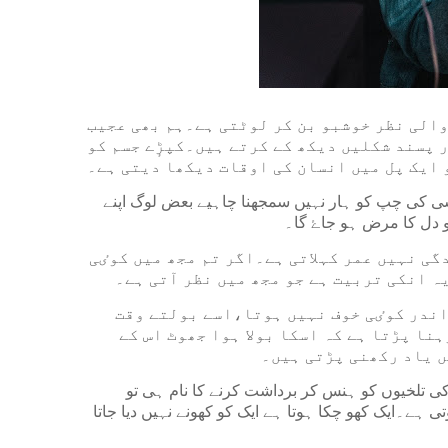
والی نظر خوشبو بن کر لوٹتی ہے۔ہم بھی عجیب
 پسند شکلیں دیکھ کے کرتے ہیں۔کپڑٕے جسم کو
ایک پل میں انسان کی اوقات دیکھا دیتی ہے۔
۔کسی کی چپ کو ہار نہیں سمجھنا چاہیے بعض لوگ اپنے
 دل کا مرض ہو جاۓ گا۔
گی نہیں عمر کہلاتی ہے۔اگر تم مجھ میں کوٸی
ہ انکی تربیت ہے جو مجھ میں نظر آتی ہے۔
 اندر کوٸی خوف نہیں ہوتا،اسے بولتے وقت
ا پڑتا ہے کہ اسکا بولا ہوا جھوٹ اس کے
ں یاد رکھنی پڑتی ہیں۔
کی تلخیوں کو ہنس کر برداشت کرنے کا نام ہی تو
ے۔ایک کھو چکا ہوتا ہے ایک کو کھونے نہیں دیا جاتا