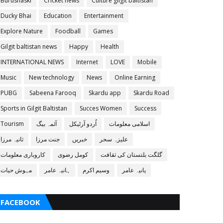
Burushaski
Cricket news
Culture gilgit baltistan
Ducky Bhai
Education
Entertainment
Explore Nature
Foodball
Games
Gilgit baltistan news
Happy
Health
INTERNATIONAL NEWS
Internet
LOVE
Mobile
Music
New technology
News
Online Earning
PUBG
Sabeena Farooq
Skardu app
Skardu Road
Sports in Gilgit Baltistan
Succes Women
Success
اسلامی معلومات
اُردو آرٹیکل
آئمہ بیگ
Tourism
علیزہ سحر
خبریں
جنت مرزا
ثانیہ مرزا
گلگت بلتستان کی ثقافت
کومل رضوی
کاروباری معلومات
یانیہ عامر
وسیم اکرم
ہانیہ عامر
مہوش حیات
FACEBOOK