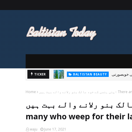
ی خوبصورتی
TICKER
BALTISTAN BEAUTY
There are many wh
Home
بنو رلانے والے بہت ہیں There are
many who weep for their l
waju
June 17, 2021