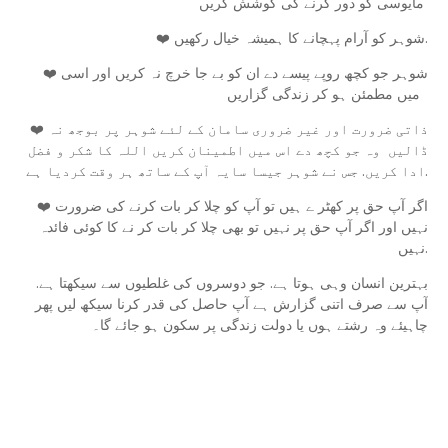
مایوسی کو دور کرنے کی کوشش کریں
❤️ شوہر کو آرام پہچانے کا ہمیشہ خیال رکھیں.
❤️ شوہر جو کچھ روپے پیسے دے ان کو بے جا خرچ نہ کریں اور اسی
میں مطمئن ہو کر زندگی گزاریں
❤️ ذاتی ضرورت اور غیر ضروری سامان کے لئے شوہر پر بوجھ نہ
ڈالیں وہ جو کچھ دے اس میں اطمینان کریں اللہ کا شکر و فضل
ادا کریں. جس نے شوہر جیسا سایہ آپ کے ساتھ ہر وقت کردیا ہے.
❤️ ‏اگر آپ حق پر کھٹر ے ہیں تو آپ کو چلا کر بات کرنے کی ضرورت
نہیں اور اگر آپ حق پر نہیں تو بهی چلا کر بات کر نے کا کوئی فائدہ
نہیں.
بہترین انسان وہی ہوتا ہے. جو دوسروں کی غلطیوں سے سیکھتا ہے.
آپ سے صرف اتنی گزارش ہے آپ حاصل کی قدر کرنا سیکھ لیں پھر
چاہیئے وہ رشتے ہوں یا دولت زندگی پر سکون ہو جائے گا۔