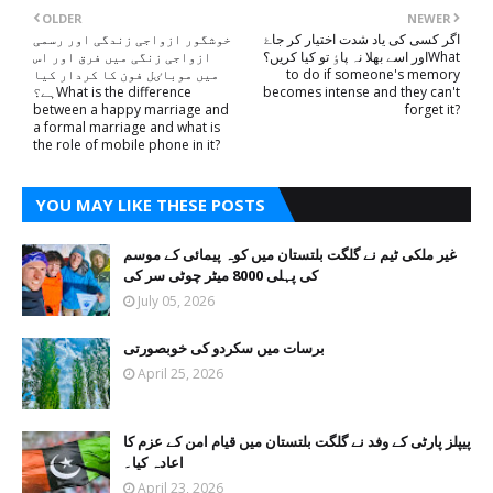
OLDER
NEWER
اگر کسی کی یاد شدت اختیار کر جاۓ
خوشگور ازواجی زندگی اور رسمی
اور اسے بھلا نہ پاٶ تو کیا کریں؟What
ازواجی زنگی میں فرق اور اس
to do if someone's memory
میں موباٸل فون کا کردار کیا
becomes intense and they can't
ہے؟What is the difference
between a happy marriage and
forget it?
a formal marriage and what is
the role of mobile phone in it?
YOU MAY LIKE THESE POSTS
غیر ملکی ٹیم نے گلگت بلتستان میں کوہ پیمائی کے موسم
کی پہلی 8000 میٹر چوٹی سر کی
July 05, 2026
برسات میں سکردو کی خوبصورتی
April 25, 2026
پیپلز پارٹی کے وفد نے گلگت بلتستان میں قیام امن کے عزم کا
اعادہ کیا۔
April 23, 2026