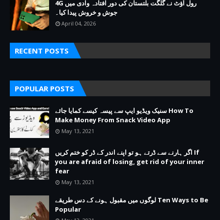
4G رول آؤٹ نے گلگت بلتستان کی دور افتادہ وادی میں
جوش و خروش پیدا کیا۔
April 04, 2026
RECENT POSTS
POPULAR POSTS
سنیک ویڈیو ایپ سے پیسہ کیسے کمایا جائے How To
Make Money From Snack Video App
May 13, 2021
اگر ہارنے سے ڈرتے ہو تو اپنے اندر کے ڈر کو ختم کریں If
you are afraid of losing, get rid of your inner
fear
May 13, 2021
لوگوں میں مقبول ہونے کے دس طریقے Ten Ways to Be
Popular