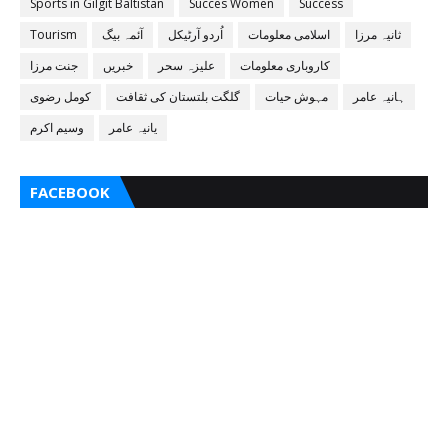
Sports in Gilgit Baltistan
Succes Women
Success
ثانیہ مرزا
اسلامی معلومات
اُردو آرٹیکل
آئمہ بیگ
Tourism
کاروباری معلومات
علیزہ سحر
خبریں
جنت مرزا
ہانیہ عامر
مہوش حیات
گلگت بلتستان کی ثقافت
کومل رضوی
یانیہ عامر
وسیم اکرم
FACEBOOK