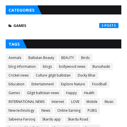
CATEGORIES
GAMES
2
TAGS
Animals
Baltistan Beauty
BEAUTY
Birds
blog information
blogs
bollywood news
Burushaski
Cricket news
Culture gilgit baltistan
Ducky Bhai
Education
Entertainment
Explore Nature
Foodball
Games
Gilgit baltistan news
Happy
Health
INTERNATIONAL NEWS
Internet
LOVE
Mobile
Music
New technology
News
Online Earning
PUBG
Sabeena Farooq
Skardu app
Skardu Road