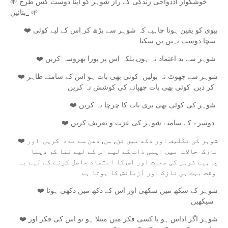
🌱 خوشگوار اذدواجی زندگی کے راز شوہر کو اپنا دوست کس طرح
بنائیں_ 🌱
❤️ بیوی کو یقین ہونا چاہیے کہ شوہر سے بڑھ کر اس کے لیے کوئی
سچا دوست نہیں بن سکتا
❤️ شوہر سے بد اعتماد نہ ہوں.بلکہ اس پر پورا بھروسہ کریں
❤️ شوہر سے جھوٹ نہ بولیں کوئی بھی بات ہو اس کے سامنے ظاہر
کر دیں. کوئی بھی بات چھپانے کی کوشش نہ کریں.
❤️ شوہر کی کوئی بھی بری بات کا چرچا نہ کریں
❤️ دوسرے کے سامنے شوہر کی عزت و تعریف کریں.
❤️ شوہر کی تکلیف اور دکھ میں تن, من, دھن سے مدد کریں. اور
نازک حالات میں اپنی ذات کے لیے اس کے لیے فنا کر دینا
چاہیے شوہر کی محبت اور اس کا اعتماد حاصل کرنے کے لیے یہ
وقت بہت ہی نازک اور آزمائش کا ہوتا ہے
❤️ شوہر کے سکھ میں سکھی اور اس کے دکھ میں دکھی ہونا
سیکھیں
❤️ شوہر اگر اداس ہو یا کسی فکر میں مبتلا ہو تو اس کی فکر اور