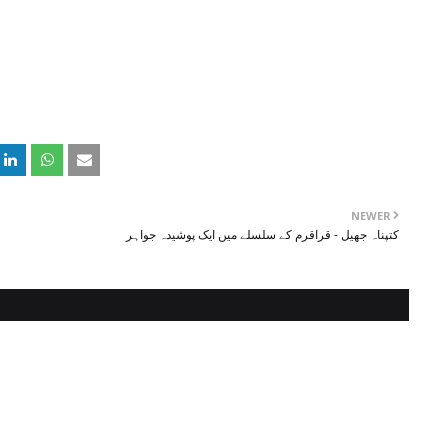
NEWER
کتپناہ جھیل - قراقرم کے سلسلے میں ایک پوشیدہ جواہر
ح