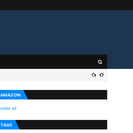
BAL
AMAZON
obile ad
TAGS