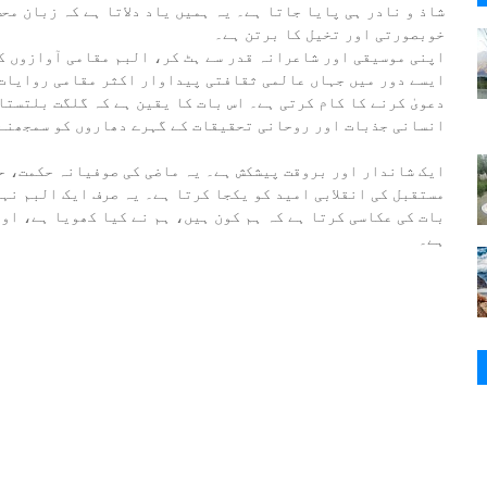
شاذ و نادر ہی پایا جاتا ہے۔ یہ ہمیں یاد دلاتا ہے کہ زبان مح
خوبصورتی اور تخیل کا برتن ہے۔
اپنی موسیقی اور شاعرانہ قدر سے ہٹ کر، البم مقامی آوازوں ک
ایسے دور میں جہاں عالمی ثقافتی پیداوار اکثر مقامی روایات 
دعویٰ کرنے کا کام کرتی ہے۔ اس بات کا یقین ہے کہ گلگت بلتست
انسانی جذبات اور روحانی تحقیقات کے گہرے دھاروں کو سمجھنے 
مستقبل کی انقلابی امید کو یکجا کرتا ہے۔ یہ صرف ایک البم نہ
بات کی عکاسی کرتا ہے کہ ہم کون ہیں، ہم نے کیا کھویا ہے، او
ہے۔