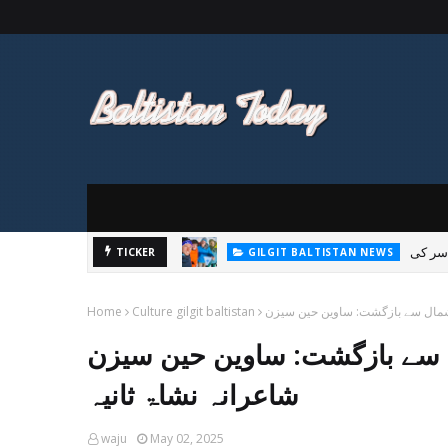
TICKER
GILGIT BALTISTAN NEWS
پاکستان تحریک انصاف 
Home
Culture gilgit baltistan
ازگشت: ساوین حین سیزن II اور گلگت بلتستان کی
شاعرانہ نشاۃ ثانیہ
waju
May 02, 2025