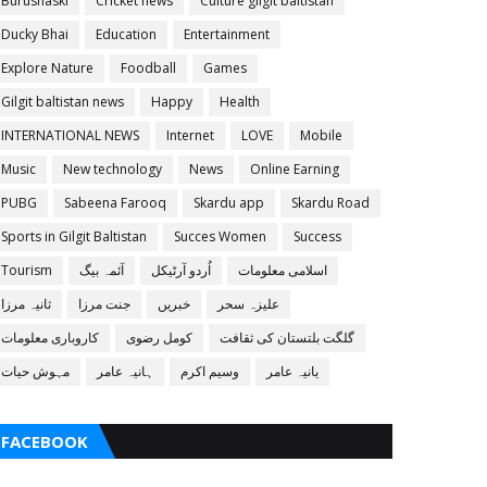
Burushaski
Cricket news
Culture gilgit baltistan
Ducky Bhai
Education
Entertainment
Explore Nature
Foodball
Games
Gilgit baltistan news
Happy
Health
INTERNATIONAL NEWS
Internet
LOVE
Mobile
Music
New technology
News
Online Earning
PUBG
Sabeena Farooq
Skardu app
Skardu Road
Sports in Gilgit Baltistan
Succes Women
Success
اسلامی معلومات
اُردو آرٹیکل
آئمہ بیگ
Tourism
علیزہ سحر
خبریں
جنت مرزا
ثانیہ مرزا
گلگت بلتستان کی ثقافت
کومل رضوی
کاروباری معلومات
یانیہ عامر
وسیم اکرم
ہانیہ عامر
مہوش حیات
FACEBOOK