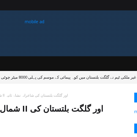
mobile ad
غیر ملکی ٹیم نے گلگت بلتستان میں کوہ پیمائی کے موسم کی پہلی 8000 میٹر چوٹی سر کی
شمال سے بازگشت: ساوین حین سیزن II اور گلگت بلتستان کی شاعرانہ نشاۃ ثانیہ
شمال سے ب
m