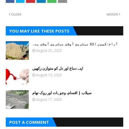
OLDER
NEWER
YOU MAY LIKE THESE POSTS
آرام: کیوں اگلا بہترین آپشن بہترین آپشن ہے۔
August 25, 2025
اپنے دماغ اور دل کو متوازن رکھیں
August 19, 2025
سیلاب | اقسام، وجوہات اور روک تھام
August 17, 2025
POST A COMMENT