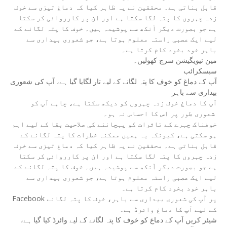
قابل بناتی ہے۔ محققین نے یہ ظاہر کیا کہ دماغ تیزی سے خوف
زدہ چہروں کا پتہ لگا سکتا ہے اور ان پر کارروائی کر سکتا
ہے جو بصورت دیگر آنکھ سے پوشیدہ ہیں۔ خوف کا پتہ لگانے کے
لیے ایک عصبی راستہ معلوم ہوتا ہے، جو شعوری بیداری سے
باہر خود بخود کام کرتا ہے۔
مین نیویگیشن سرچ کھولیں۔
سبسکرائب
آپ کے دماغ کو خوف کا پتہ لگانے کے لیے تار لگایا گیا ہے، آپ کی شعوری
بیداری سے باہر
آپ کا دماغ خوف زدہ چہروں کو دیکھ سکتا ہے، چاہے آپ کو
شعوری طور پر اس کا احساس نہ ہو۔
خوفناک چہرے کے تاثرات کو پہچاننے کی صلاحیت بقا کے لیے اہم
ہو سکتی ہے، کیونکہ یہ ہمیں ممکنہ خطرات کا پتہ لگانے کے
قابل بناتی ہے۔ محققین نے یہ ظاہر کیا کہ دماغ تیزی سے خوف
زدہ چہروں کا پتہ لگا سکتا ہے اور ان پر کارروائی کر سکتا
ہے جو بصورت دیگر آنکھ سے پوشیدہ ہیں۔ خوف کا پتہ لگانے کے
لیے ایک عصبی راستہ معلوم ہوتا ہے، جو شعوری بیداری سے
باہر خود بخود کام کرتا ہے۔
Facebook پر آپ کی شعوری بیداری سے باہر، خوف کا پتہ لگانے
کے لیے آپ کا دماغ وائرڈ ہے۔
شیئر کریں آپ کے دماغ کو خوف کا پتہ لگانے کے لیے وائرڈ کیا گیا ہے،