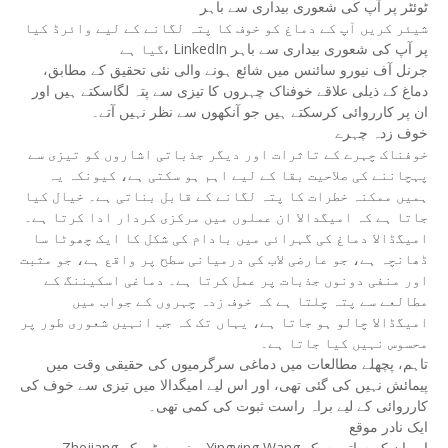
ٹوئٹر پر آپ کی شعوری بیداری سے باہر
شیئر کریں آپ کے دماغ کو خوف کا پتہ لگانے کے لیے وائرڈ کیا
گیا ہے، LinkedIn پر آپ کی شعوری بیداری سے باہر
جرنل آف نیورو سائنس میں شائع ہونے والی نئی تحقیق کے مطابق،
دماغ کے ذیلی علاقے خوفناک چہروں کا تیزی سے پتہ لگاسکتے ہیں اور
ان پر کارروائی کرسکتے ہیں جو آنکھوں سے نظر نہیں آتے۔
خوف زدہ چہرے
خوفناک چہرے کے تاثرات اور دیگر جذباتی اشاروں کو تیزی سے
پہچاننے کی صلاحیت بقا کے لیے اہم ہو سکتی ہے، کیونکہ یہ
ہمیں ممکنہ خطرات کا پتہ لگانے کے قابل بناتی ہے۔ خیال کیا
جاتا ہے کہ امیگدالا ان عملوں میں مرکزی کردار ادا کرتا ہے۔
امیگڈالا دماغ کی گہرائی میں بادام کی شکل کا ایک چھوٹا سا
ڈھانچہ ہے، جو عارضی لاب کی درمیانی سطح پر واقع ہے، جو مثبت
اور منفی دونوں جذبات پر عمل کرتا ہے۔ دماغی اسکیننگ کے
مطالعے سے پتہ چلتا ہے کہ خوف زدہ چہروں کے جواب میں
امیگڈالا چالو ہو جاتا ہے، یہاں تک کہ جب انہیں شعوری طور پر
محسوس نہیں کیا جاتا ہے۔
تاہم، پچھلے مطالعات میں دماغی سرگرمیوں کی حقیقی وقت میں
پیمائش نہیں کی گئی تھی، اور اس لیے امیگدالا میں تیزی سے خوف کی
کارروائی کے لیے براہ راست ثبوت کی کمی تھی۔
ایک نادر موقع
Zhejiang یونیورسٹی کے Yingying Wang اور ان کے ساتھیوں کو