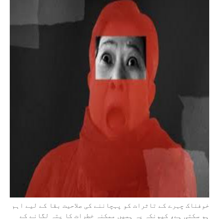
خوفناک چہرے کے تاثرات کو پہچاننے کی صلاحیت بقا کے لیے اہم
ہو سکتی ہے، کیونکہ یہ ہمیں ممکنہ خطرات کا پتہ لگانے کے