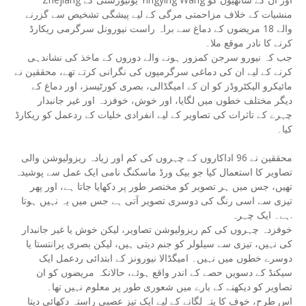
منشیات کے خلاف مزاحمتی مرگی کے لیے پیشگی تشخیص سے گزرنے
والے 18 مریضوں کے دماغ سے براہ راست نیورونل سرگرمی ریکارڈ
کرنے کا نادر موقع ملا۔
جب کہ نیورو سرجن کمزور ہونے والے دوروں کے ماخذ کی نشاندہی
کرنے کے لیے ان کی دماغی سرگرمیوں کی نگرانی کرتے تھے، محققین نے
مائیکرو الیکٹروڈز کو ان کے امیگڈالی، بصری کورٹیسز، اور دماغ کے
دیگر مختلف خطوں میں لگایا، اور خوش، خوفزدہ اور غیر جانبدار
چہرے کے تاثرات کی تصاویر کے لیے انفرادی خلیات کے ردعمل کو ریکارڈ
کیا۔
محققین نے 96 اداکاروں کے چہروں کی کم اور زیادہ ریزولیوشن والی
تصاویر کا استعمال کیا جو بیک ورڈ ماسکنگ نامی ایک عمل سے پوشیدہ
تھیں، جس میں ہر تصویر کو مختصر طور پر دکھایا جاتا ہے، اور پھر
تیزی سے اسی رنگ کی دوسری تصویر آتی ہے جس میں یہ نہیں ہوتا
ہے۔ ایک چہرہ.
خوفزدہ چہروں کی کم ریزولیوشن تصاویر، لیکن خوش یا غیر جانبدار
کی نہیں، تیزی سے سیلولر کو جنم دیتی ہیں، لیکن بصری پرانتستا یا
دوسرے خطوں میں نہیں۔ امیگڈالا نیورونز کے ابتدائی ردعمل ایک
سیکنڈ کے دسویں حصے کے اندر واقع ہوئے، حالانکہ مریضوں کو ان
تصاویر کو دیکھنے کے بارے میں شعوری طور پر معلوم نہیں تھا۔
اس طرح، خوف کا پتہ لگانے کے لیے ایک تیز عصبی راستہ دکھائی دیتا