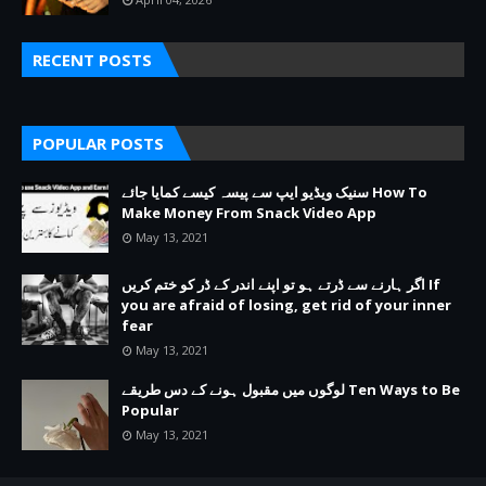
RECENT POSTS
POPULAR POSTS
سنیک ویڈیو ایپ سے پیسہ کیسے کمایا جائے How To
Make Money From Snack Video App
May 13, 2021
اگر ہارنے سے ڈرتے ہو تو اپنے اندر کے ڈر کو ختم کریں If
you are afraid of losing, get rid of your inner
fear
May 13, 2021
لوگوں میں مقبول ہونے کے دس طریقے Ten Ways to Be
Popular
May 13, 2021