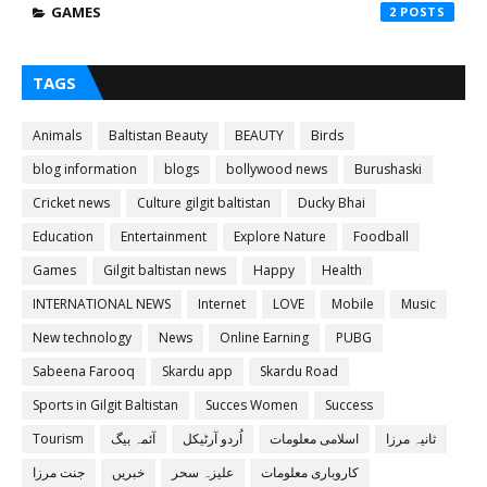
GAMES
2
TAGS
Animals
Baltistan Beauty
BEAUTY
Birds
blog information
blogs
bollywood news
Burushaski
Cricket news
Culture gilgit baltistan
Ducky Bhai
Education
Entertainment
Explore Nature
Foodball
Games
Gilgit baltistan news
Happy
Health
INTERNATIONAL NEWS
Internet
LOVE
Mobile
Music
New technology
News
Online Earning
PUBG
Sabeena Farooq
Skardu app
Skardu Road
Sports in Gilgit Baltistan
Succes Women
Success
ثانیہ مرزا
اسلامی معلومات
اُردو آرٹیکل
آئمہ بیگ
Tourism
کاروباری معلومات
علیزہ سحر
خبریں
جنت مرزا