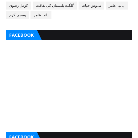
ہانیہ عامر
مہوش حیات
گلگت بلتستان کی ثقافت
کومل رضوی
یانیہ عامر
وسیم اکرم
FACEBOOK
FACEBOOK