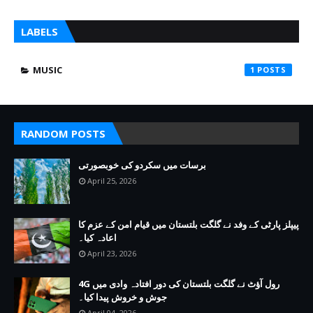
LABELS
MUSIC
1
RANDOM POSTS
برسات میں سکردو کی خوبصورتی
April 25, 2026
پیپلز پارٹی کے وفد نے گلگت بلتستان میں قیام امن کے عزم کا
اعادہ کیا۔
April 23, 2026
4G رول آؤٹ نے گلگت بلتستان کی دور افتادہ وادی میں
جوش و خروش پیدا کیا۔
April 04, 2026