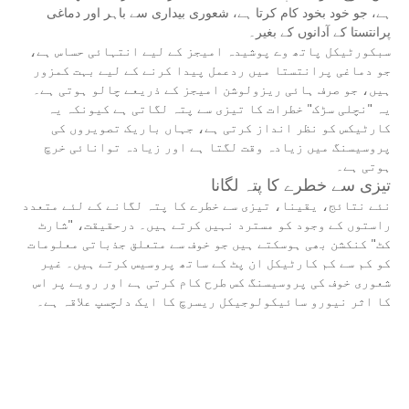
ہے، جو خود بخود کام کرتا ہے، شعوری بیداری سے باہر اور دماغی
پرانتستا کے آدانوں کے بغیر۔
سبکورٹیکل پاتھ وے پوشیدہ امیجز کے لیے انتہائی حساس ہے،
جو دماغی پرانتستا میں ردعمل پیدا کرنے کے لیے بہت کمزور
ہیں، جو صرف ہائی ریزولوشن امیجز کے ذریعے چالو ہوتی ہے۔
یہ "نچلی سڑک" خطرات کا تیزی سے پتہ لگاتی ہے کیونکہ یہ
کارٹیکس کو نظر انداز کرتی ہے، جہاں باریک تصویروں کی
پروسیسنگ میں زیادہ وقت لگتا ہے اور زیادہ توانائی خرچ
ہوتی ہے۔
تیزی سے خطرے کا پتہ لگانا
نئے نتائج، یقینا، تیزی سے خطرے کا پتہ لگانے کے لئے متعدد
راستوں کے وجود کو مسترد نہیں کرتے ہیں۔ درحقیقت، "شارٹ
کٹ" کنکشن بھی ہوسکتے ہیں جو خوف سے متعلق جذباتی معلومات
کو کم سے کم کارٹیکل ان پٹ کے ساتھ پروسیس کرتے ہیں۔ غیر
شعوری خوف کی پروسیسنگ کس طرح کام کرتی ہے اور رویے پر اس
کا اثر نیورو سائیکولوجیکل ریسرچ کا ایک دلچسپ علاقہ ہے۔