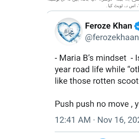
اس نے ٹویٹ کیا۔