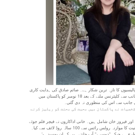
پالیسیوں کا تازہ ترین شکار ہے۔ صائم صادق کی ہدایت کاری
میں بننے والی اس فلم کو وفاقی اور دو صوبائی سنسرشپ بورڈز کی جانب سے کلیئرنس ملنے کے بعد 18 نومبر کو پاکستان میں
کی جانب سے اس کی منظوری نہ دی گئی۔
شخصیات نے پاکستان میں محبت کی محنت کو ریلیز کرنے
اور فیروز خان شامل ہیں۔ خانی اداکاروں نے فیچر فلم جوئے
س رائس سے 100 سالہ روڈ لائف سے کیا۔
'- ماریہ بی کی ذہنیت - رولز راائس کی 100 سالہ سڑک کی زندگی کی طرح ہے جبکہ "دوسرے" آپ جانتے ہیں کہ ان بوسیدہ