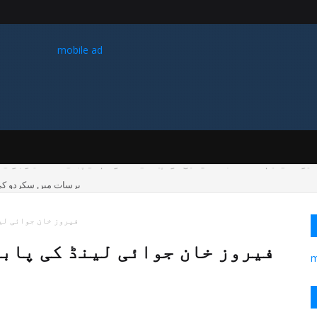
mobile ad
برسات میں سکردو ک
فیروز خان جوائی لی
فیروز خان جوائی لینڈ کی پابن
m