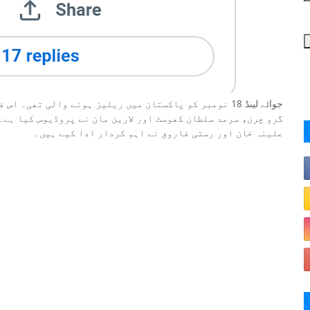
جوائے لینڈ 18 نومبر کو پاکستان میں ریلیز ہونے والی تھی
گرو چرن، سرمد سلطان کھوسٹ اور لارین مان نے پروڈیوس کیا ہے۔
علینہ خان اور رستی فاروق نے اہم کردار ادا کیے ہیں۔