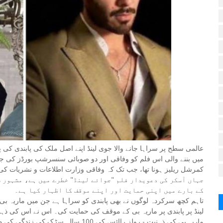
عالمی سطح پر سراہا جانے والا جوی لینڈ اپنے اصل ملک کی پابندی کی 
کمرشل ریلیز ہونا تھا، جب تک کہ وفاقی وزارت اطلاعات و نشریات 
جہاں آسکر کی دعویدار فلم "جوائے لینڈ" خطرے میں ہے، مشہور 
کے بارے میں اپنی حمایت اور اپنے موقف کا اظہار کیا ہے۔
تاہم کچھ سرکردہ لوگوں نے بھی پابندی کو سراہا ہے جن میں ماریہ بی 
لینڈ پر پابندی پر ماریہ بی کے موقف کی حمایت کی۔ اس نے اس کی ذہنیت کا موازنہ رول