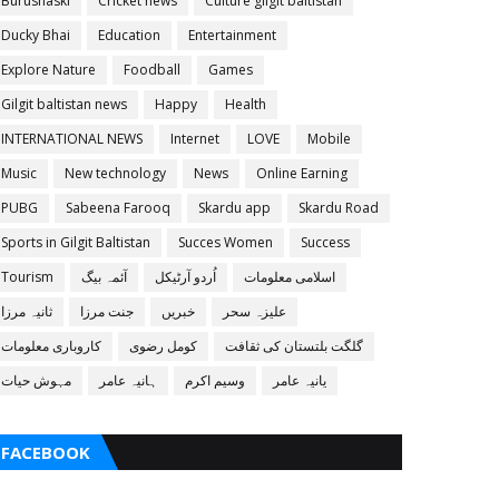
Burushaski
Cricket news
Culture gilgit baltistan
Ducky Bhai
Education
Entertainment
Explore Nature
Foodball
Games
Gilgit baltistan news
Happy
Health
INTERNATIONAL NEWS
Internet
LOVE
Mobile
Music
New technology
News
Online Earning
PUBG
Sabeena Farooq
Skardu app
Skardu Road
Sports in Gilgit Baltistan
Succes Women
Success
اسلامی معلومات
اُردو آرٹیکل
آئمہ بیگ
Tourism
علیزہ سحر
خبریں
جنت مرزا
ثانیہ مرزا
گلگت بلتستان کی ثقافت
کومل رضوی
کاروباری معلومات
یانیہ عامر
وسیم اکرم
ہانیہ عامر
مہوش حیات
FACEBOOK