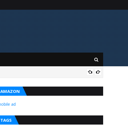
GIL
AMAZON
obile ad
TAGS