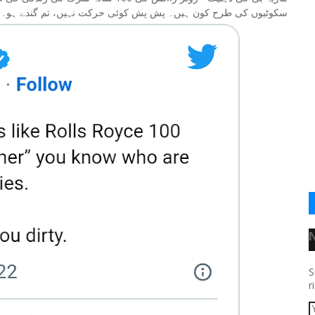
سکوٹیوں کی طرح کون ہیں۔ پش پش کوئی حرکت نہیں، تم گندے ہو۔'، 
S
r