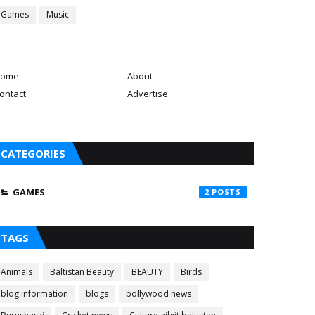
Games
Music
ome
About
ontact
Advertise
CATEGORIES
GAMES
2
TAGS
Animals
Baltistan Beauty
BEAUTY
Birds
blog information
blogs
bollywood news