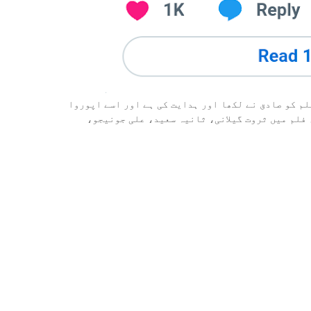
۔ اس فلم کو صادق نے لکھا اور ہدایت کی ہے اور اسے اپوروا
 فلم میں ثروت گیلانی، ثانیہ سعید، علی جونیجو،