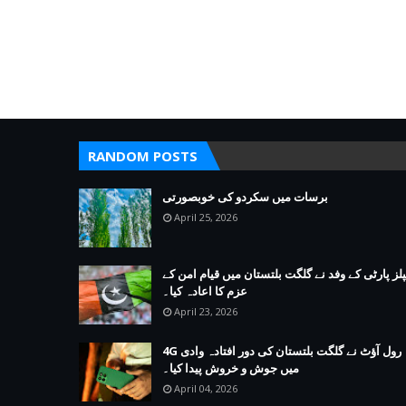
RANDOM POSTS
برسات میں سکردو کی خوبصورتی
April 25, 2026
پلز پارٹی کے وفد نے گلگت بلتستان میں قیام امن کے
عزم کا اعادہ کیا۔
April 23, 2026
4G رول آؤٹ نے گلگت بلتستان کی دور افتادہ وادی
میں جوش و خروش پیدا کیا۔
April 04, 2026