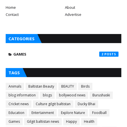
Home
About
Contact
Advertise
CATEGORIES
GAMES
2
TAGS
Animals
Baltistan Beauty
BEAUTY
Birds
blog information
blogs
bollywood news
Burushaski
Cricket news
Culture gilgit baltistan
Ducky Bhai
Education
Entertainment
Explore Nature
Foodball
Games
Gilgit baltistan news
Happy
Health