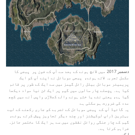
دسمبر 2017 میں لانچ ہونے کے بعد سے آپ کے فون پر پبجی کا
مکمل تجربہ لاتے ہوئے، پبجی موبائل نے اپنے آپ کو ایک
پریمیئر موبائل بیٹل رائل گیمز میں سے ایک کے طور پر قائم
کیا ہے۔ پچھلے چار سالوں میں گیم پر ایک ٹن نیا مواد دیکھا
گیا ہے، یعنی نئے یا ختم ہونے والے کھلاڑی واپس آنے میں کچھ
مدد کی ضرورت ہو سکتی ہے
یہ گائیڈ آپ کے پبجی موبائل کے تجربے کو جاری رکھنے کے لیے
بہترین ڈراپ لوکیشنز اور چند دیگر تجاویز پیش کرتے ہوئے،
گیم کے چار جنگی روائل نقشوں میں سے ہر ایک کا مختصر جائزہ
فراہم کرتا ہے۔
ایکس