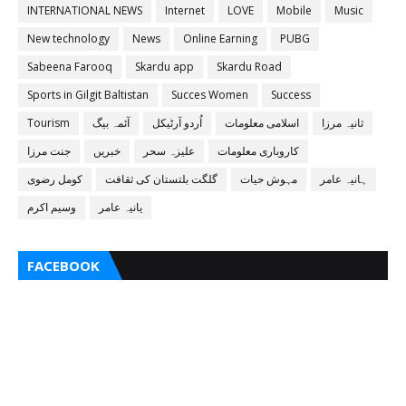
INTERNATIONAL NEWS
Internet
LOVE
Mobile
Music
New technology
News
Online Earning
PUBG
Sabeena Farooq
Skardu app
Skardu Road
Sports in Gilgit Baltistan
Succes Women
Success
ثانیہ مرزا
اسلامی معلومات
اُردو آرٹیکل
آئمہ بیگ
Tourism
کاروباری معلومات
علیزہ سحر
خبریں
جنت مرزا
ہانیہ عامر
مہوش حیات
گلگت بلتستان کی ثقافت
کومل رضوی
یانیہ عامر
وسیم اکرم
FACEBOOK