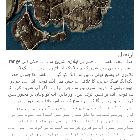
ارنجیل
Erangel اصل پبجی نقشہ ہے، جس پر کھلاڑی شروع سے ہی چکن ڈنر
کے لیے لڑ رہے ہیں۔ یہ ایک 8x8 نقشہ ہے جس میں شہر کے چند
علاقوں کو وسیع کھلی زمین سے الگ کیا گیا ہے۔ نقشے کا جنوبی حصہ
ایک الگ تھلگ جزیرے کا علاقہ ہے جس میں ایک فوجی اڈہ ہے، جو دو
چھوٹے پلوں کے ذریعے سرزمین سے جڑا ہوا ہے۔ اگر آپ شروع کرنے کے
لیے فوجی اڈے پر نہیں اترتے ہیں، اور دائرہ آپ کو وہاں پر مجبور نہیں
کرتا ہے، تو بہتر ہوگا کہ پورے میچ کے لیے اس علاقے سے دور رہیں۔
لینڈ کرنے کے لیے چند اچھی جگہیں یہ ہیں:
کان، پریموٹسک کے بالکل شمال میں مین لینڈ کے جنوب مغربی
حصے پر واقع ہے، ایک فلیٹ علاقہ ہے جس میں چند الگ تھلگ
عمارتیں ہیں۔ آپ کو شروع کرنے کے لیے کافی لوٹ مار ہے - خاص
طور پر اگر آپ کو کبھی کبھار نایاب گراوٹ مل جاتی ہے - اور