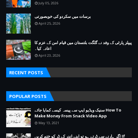
July 05, 2026
برسات میں سکردو کی خوبصورتی
April 25, 2026
پیپلز پارٹی کے وفد نے گلگت بلتستان میں قیام امن کے عزم کا
اعادہ کیا۔
April 23, 2026
RECENT POSTS
POPULAR POSTS
سنیک ویڈیو ایپ سے پیسہ کیسے کمایا جائے How To
Make Money From Snack Video App
May 13, 2021
اگر ہارنے سے ڈرتے ہو تو اپنے اندر کے ڈر کو ختم کریں If