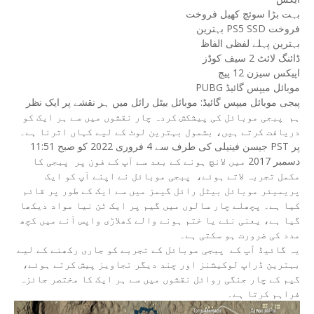
بہت بڑا سوئچ کھیل فروخت
بہترین PS5 SSD فروخت
بہترین پہلے لفظی الفاظ
ڈائنگ لائٹ 2 سیف کوڈز
اپیکس سیزن 12 پیچ
PUBG موبائل میپس گائیڈ
پبجی موبائل میپس گائیڈ: موبائل بیٹل رائل میں ہر نقشے پر ایک نظر
ہم پبجی موبائل کی پیشکش کردہ چار نقشوں میں سے ہر ایک کو
دریافت کرتے ہیں، بشمول بہترین لوٹ کے لیے کہاں اترنا ہے۔
جیسن فینیلی کی طرف سے 4 فروری 2022 کو صبح 11:51 PST پر
دسمبر 2017 میں لانچ ہونے کے بعد سے آپ کے فون پر پبجی کا
مکمل تجربہ لاتے ہوئے، پبجی موبائل نے اپنے آپ کو ایک
پریمیئر موبائل بیٹل رائل گیمز میں سے ایک کے طور پر قائم
کیا ہے۔ پچھلے چار سالوں میں گیم پر ایک ٹن نیا مواد دیکھا
گیا ہے، یعنی نئے یا ختم ہونے والے کھلاڑی واپس آنے میں کچھ
مدد کی ضرورت ہو سکتی ہے۔
یہ گائیڈ آپ کے پبجی موبائل کے تجربے کو جاری رکھنے کے لیے
بہترین ڈراپ لوکیشنز اور چند دیگر تجاویز پیش کرتے ہوئے،
گیم کے چار جنگی روائل نقشوں میں سے ہر ایک کا مختصر جائزہ
فراہم کرتا ہے۔