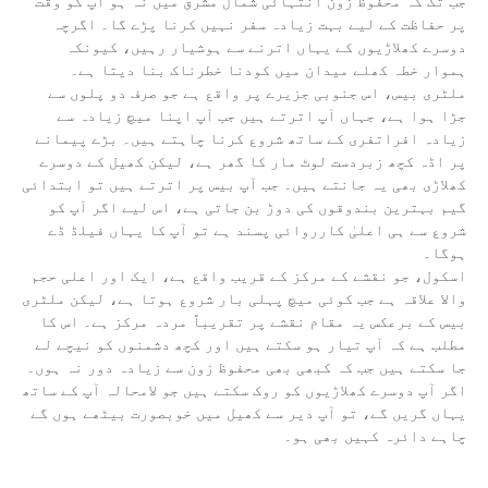
جب تک کہ محفوظ زون انتہائی شمال مشرق میں نہ ہو آپ کو وقت
پر حفاظت کے لیے بہت زیادہ سفر نہیں کرنا پڑے گا۔ اگرچہ
دوسرے کھلاڑیوں کے یہاں اترنے سے ہوشیار رہیں، کیونکہ
ہموار خطہ کھلے میدان میں کودنا خطرناک بنا دیتا ہے۔
ملٹری بیس، اس جنوبی جزیرے پر واقع ہے جو صرف دو پلوں سے
جڑا ہوا ہے، جہاں آپ اترتے ہیں جب آپ اپنا میچ زیادہ سے
زیادہ افراتفری کے ساتھ شروع کرنا چاہتے ہیں۔ بڑے پیمانے
پر اڈہ کچھ زبردست لوٹ مار کا گھر ہے، لیکن کھیل کے دوسرے
کھلاڑی بھی یہ جانتے ہیں۔ جب آپ بیس پر اترتے ہیں تو ابتدائی
گیم بہترین بندوقوں کی دوڑ بن جاتی ہے، اس لیے اگر آپ کو
شروع سے ہی اعلیٰ کارروائی پسند ہے تو آپ کا یہاں فیلڈ ڈے
ہوگا۔
اسکول، جو نقشے کے مرکز کے قریب واقع ہے، ایک اور اعلی حجم
والا علاقہ ہے جب کوئی میچ پہلی بار شروع ہوتا ہے، لیکن ملٹری
بیس کے برعکس یہ مقام نقشے پر تقریباً مردہ مرکز ہے۔ اس کا
مطلب ہے کہ آپ تیار ہو سکتے ہیں اور کچھ دشمنوں کو نیچے لے
جا سکتے ہیں جب کہ کبھی بھی محفوظ زون سے زیادہ دور نہ ہوں۔
اگر آپ دوسرے کھلاڑیوں کو روک سکتے ہیں جو لامحالہ آپ کے ساتھ
یہاں گریں گے، تو آپ دیر سے کھیل میں خوبصورت بیٹھے ہوں گے
چاہے دائرہ کہیں بھی ہو۔