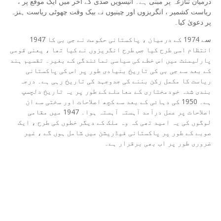
درمیان تنازعہ پر مبنی ہے۔ انیسویں صدی کے آخر میں ایک موقع پر ،
ریاست کشمیر ، انگریزوں اور چینیوں نے بیک وقت چھوٹی ریاست ہنزہ
پر دعویٰ کیا۔
1947 سے 1974 کے درمیان ، پاکستانی حکومت نے جی بی کا
انتظام اسی طرح کیا جس طرح انگریزوں نے کیا تھا ، یعنی قومی
پارلیمنٹ میں اس خطے کی سیاسی نمائندگی کے بغیر۔ تقسیم ہند
کے بعد سے جی بی کی تاریخ بنیادی طور پر اس کی پاکستانی
ریاست کا مکمل رکن بننے کی جدوجہد کی تاریخ رہی ہے۔ درجہ
بندی شدہ خودمختاری کے معاملے کے طور پر یہ تاریخ دلچسپ
ہے۔ 1950 کی دہائی کے بعد سے کچھ اصلاحات اور سختی سے ان
اصلاحات پر عمل درآمد آہستہ آہستہ ہوا۔ 1947 میں مقامی
لوگوں کی یہ امید تھی کہ وہ ملک کے دیگر خطوں کی طرح ، ایک
صوبے کے طور پر پاکستانی فیڈریشن میں شامل ہوں گے ، غیر
ضروری طور پر اب بھی برقرار ہے۔