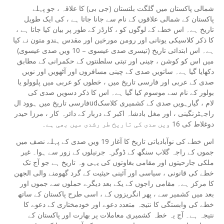
شمالی پاکستان میں گلگت بلتستان (جی بی) کا علاقہ ، جو پہلے
پاکستان کے شمالی علاقوں کے نام سے جانا جاتا ہے ، کی ایک طویل
تاریخ ہے۔ اس خطے کے لوگوں کو ، کارڈز کے طور پر بیان کیا جاتا ہے ،
کا ذکر کلاسیکی یونانی اور رومن مورخین اور مقدس ہندو متون نے کیا
ہے۔ اس ابتدائی تاریخ (تیسری صدی عیسوی – 10 ویں صدی عیسوی)
میں اس کو کوشن ، چینی اور تبتی سلطنتوں کے حکمرانی کے مطابق
دکھایا گیا ہے۔ ساتویں صدی کے چینی مسافروں اور آٹھویں اور نویں
صدی کے عربی اور فارسی تاریخ میں ، خطوں کو عربی میں پلوولو یا
بولور کے نام سے موسوم کیا گیا ہے۔ اس کا ذکر دسویں صدی کی
فارسی تاریخ میں ہوود الudلام ، گیارہویں صدی کے کشمیری کلاسک
راجہٹرنگینی ، اور مغل بادشاہ اکبر کے دربار کے دائرہ کار ، مرزا حیدر
دوغلاط کی 16 ویں صدی کی تاریخ طر رشدی میں بھی ہے۔
اس خطے کی نوآبادیاتی تاریخ کا آغاز 19 ویں صدی کے پہلے نصف میں
جموں کے راجہ گلاب سنگھ کے ڈوگرہ جرنیلوں کے زور سے ہوا۔ غیر
ملکی جارحیتوں اور مقامی بغاوتوں کی یہی وہ تاریخ ہے جو آج تک
خطے کی قانونی ، سیاسی اور آئینی حیثیت کے گرد گھومنے والی الجھن
کا مرکز ہے۔ مقامی راجوں کے یکے بعد دیگرے حملوں سے جموں اور
بعد میں کشمیر سے ، پھر انگریزوں کے ، اسی طرح پاکستان کے ساتھ
خطے کی وابستگی کا نتیجہ متعدد دعوے اور خودمختاری کے دعوے کا
نتیجہ ہے۔ آج یہ خطہ کشمیری معاملات پر بھارت اور پاکستان کے