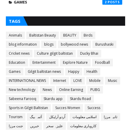
GAMES
2
TAGS
Animals
Baltistan Beauty
BEAUTY
Birds
blog information
blogs
bollywood news
Burushaski
Cricket news
Culture gilgit baltistan
Ducky Bhai
Education
Entertainment
Explore Nature
Foodball
Games
Gilgit baltistan news
Happy
Health
INTERNATIONAL NEWS
Internet
LOVE
Mobile
Music
New technology
News
Online Earning
PUBG
Sabeena Farooq
Skardu app
Skardu Road
Sports in Gilgit Baltistan
Succes Women
Success
ثانیہ مرزا
اسلامی معلومات
اُردو آرٹیکل
آئمہ بیگ
Tourism
کاروباری معلومات
علیزہ سحر
خبریں
جنت مرزا