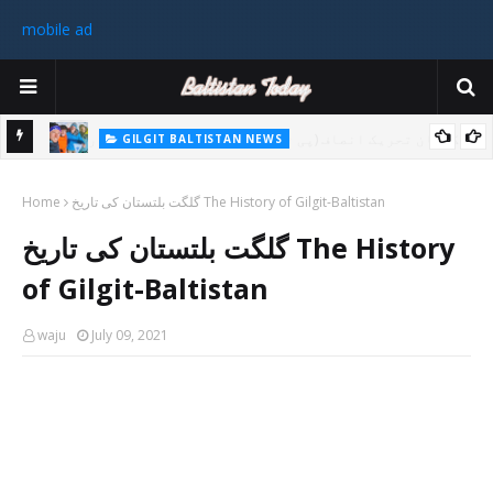
mobile ad
GILGIT BALTISTAN NEWS
غیر ملکی ٹیم نے گلگت بلتستان میں کوہ پیمائی کے موسم کی پہلی 8000
پاکستا
گلگت بلتستان کی تاریخ The History of Gilgit-Baltistan
میٹر چوٹی سر کی
Home
ورزی
گلگت بلتستان کی تاریخ The History
رکن 
of Gilgit-Baltistan
waju
July 09, 2021