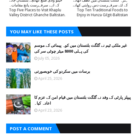
ہنزہ گلگت بلتستان میں لطف اٹھانے
خپلو وادی ضلع گھانچے بلتستان جانے
کے لئے سرفہرست دس روایتی کھانے
کے لٸے سرفہرست پانچ مقامات۔
Top Five Places to Visit Khaplu
Top Ten Traditional Foods to
Valley District Ghanche Baltistan.
Enjoy in Hunza Gilgit-Baltistan
YOU MAY LIKE THESE POSTS
غیر ملکی ٹیم نے گلگت بلتستان میں کوہ پیمائی کے موسم
کی پہلی 8000 میٹر چوٹی سر کی
July 05, 2026
برسات میں سکردو کی خوبصورتی
April 25, 2026
پیپلز پارٹی کے وفد نے گلگت بلتستان میں قیام امن کے عزم کا
اعادہ کیا۔
April 23, 2026
POST A COMMENT