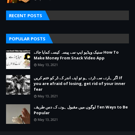
RECENT POSTS
POPULAR POSTS
سنیک ویڈیو ایپ سے پیسہ کیسے کمایا جائے How To
Make Money From Snack Video App
May 13, 2021
اگر ہارنے سے ڈرتے ہو تو اپنے اندر کے ڈر کو ختم کریں If
you are afraid of losing, get rid of your inner
fear
May 13, 2021
لوگوں میں مقبول ہونے کے دس طریقے Ten Ways to Be
Popular
May 13, 2021