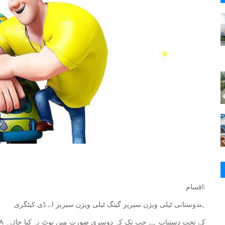
اقسام:
ہندوستانی ٹیلی ویژن سیریز گینگ ٹیلی ویژن سیریز اے ڈی کیٹگری
برادری کا مواد CC-BY-SA کے تحت دستیاب ہے جب تک کہ دوسری صورت میں نوٹ نہ کیا جائے۔