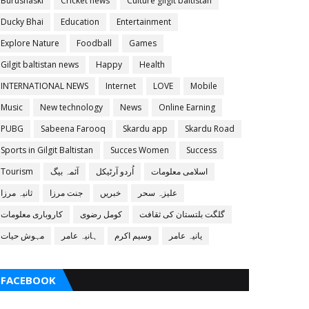
Burushaski
Cricket news
Culture gilgit baltistan
Ducky Bhai
Education
Entertainment
Explore Nature
Foodball
Games
Gilgit baltistan news
Happy
Health
INTERNATIONAL NEWS
Internet
LOVE
Mobile
Music
New technology
News
Online Earning
PUBG
Sabeena Farooq
Skardu app
Skardu Road
Sports in Gilgit Baltistan
Succes Women
Success
اسلامی معلومات
اُردو آرٹیکل
آئمہ بیگ
Tourism
علیزہ سحر
خبریں
جنت مرزا
ثانیہ مرزا
گلگت بلتستان کی ثقافت
کومل رضوی
کاروباری معلومات
یانیہ عامر
وسیم اکرم
ہانیہ عامر
مہوش حیات
FACEBOOK