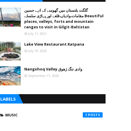
گلگت بلتستان میں گھومنے کے لٸے حسین
مقامات،وادیاں،قلعے اور پہاڑی سلسلے Beautiful
places, valleys, forts and mountain
ranges to visit in Gilgit-Baltistan
July 11, 2021
Lake View Restaurant Katpana
July 19, 2020
Nangxhoq Valley وادی ننگ ژھوق
September 11, 2020
LABELS
MUSIC
1