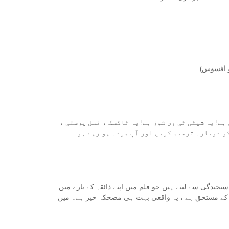
ہے! یہ شیٹی ٹی وی شوز ہے! یہ ٹاکسک ، نسل پرستی ،
نجیدگی سے لیتے ہیں جو فلم میں اپنے ذائقہ کے بارے میں
انے کے مستحق ہے ، یہ واقعی بہت ہی مضحکہ خیز ہے۔ میں