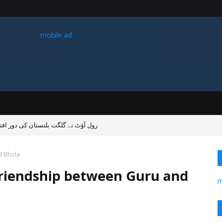
mobile ad
4G رول آؤٹ نے گلگت بلتستان کی دور ا
گرو اور بھول
m