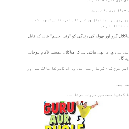
ر جینز پہن رکھی ہیں۔
دور ہیں۔ وہ مائیکل جیکسن کا ہندوستانی ترجمہ شدہ
سے نکالنا ہے۔
کلال گرو اور بھولے کی زندگی کو "زندہ جہنم" بنانے کے قابل
ی ہے ، وہ یہ بھی مانتی ہے کہ میاکلال ہمیشہ ناکام ہوجائے
ے گا۔
اسی طرح کام کرتا رہتا ہے۔ وہ اس گھر کا مالک ہے اور
تا ہے۔
ا گھٹیا مفت میں فروخت کرتا ہے۔