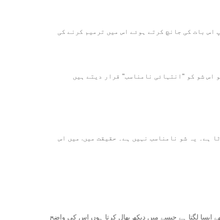
 اس بات کی جانچ کرتے ہوئے اس میں ترمیم کرنے کی
نتہائی نامناسب" قرار دیتے ہیں: https://www.youtube.com/watch؟
ٹا ہے۔ یہ شو نامناسب نہیں ہے۔ حقیقت میں. میں اس
ے ایسا لگتا ہے جیسے میں دیکھ بھال کرتا ہوں اس کی واضح