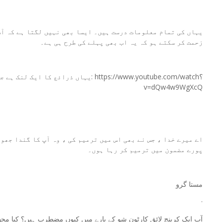
یہاں کی تمام معلومات درست ہیں۔ ایسا بھی نہیں لگتا ہے کہ آپ
زحمت کر سکتے ہو کہ یہ اب بھی پہلے کی طرح ہی ہے۔
یہاں ذرائع کا ایک لنک ہے جو اس شو کو "ا
v=dQw4w9WgXcQ
اے میرے خدا ، جس نے بھی اس میں ترمیم کی ، وہ آپ کا گندا جھو
پورے مضمون میں ترمیم کر رہا ہوں۔
مستا گرو
·
آپ ایک کرینج لائق کارٹون شو کے بارے میں کیوں مضطرب ہیں؟ کیا مجھ