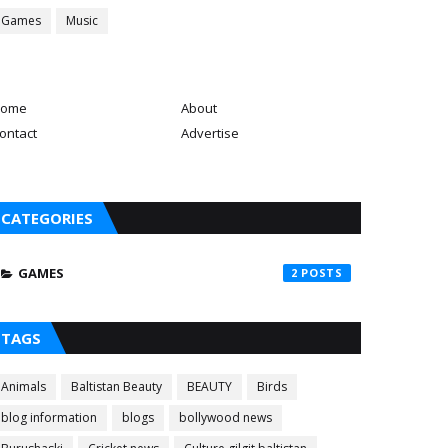
Games
Music
ome
About
ontact
Advertise
CATEGORIES
GAMES
2
TAGS
Animals
Baltistan Beauty
BEAUTY
Birds
blog information
blogs
bollywood news