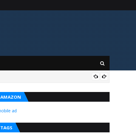
GIL
AMAZON
obile ad
TAGS