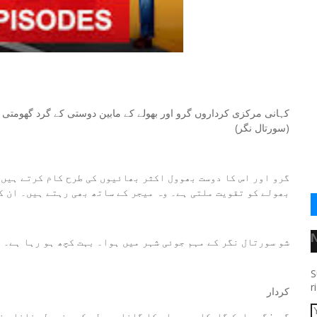
کہانی مرکزی کرداروں گرو اور بھولے کے مابین دوستی کے گرد گھومتی 
(سورتال نگر)
گرو اور اس کا دوست بھوول اکثر بھائیوں کی طرح کام کرتے ہیں 
بھولے کو تقویت ملتی ہے۔ وہ میجر کے ساتھ بھی رہتے ہیں۔ ان ک
شو سورتال نگر کے مہم جوئی شہر میں ہوا۔ بہت کچھ ہو رہا ہے۔
S
r
کردار
گرو: گرو ایک گلوکار ہے۔ اس کا گانا بھولی کو مضبوط بنانا ہن