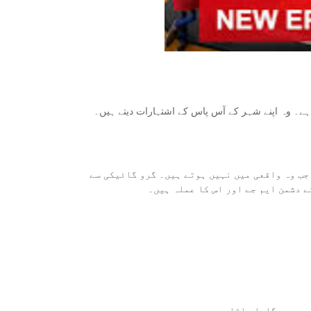
ہے۔ وہ اپنے شہر کے آس پاس کے اشتہارات دیتے ہیں۔
جب وہ واقعی میں نہیں ہوتے ہیں۔ گرو گائیکی سے
ے دشمن ایم جے اور اس کا عملہ ہیں۔
دی میں گایا جاتا ہے۔