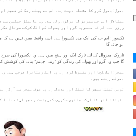
بھول: بھول گرو کا مشغلہ دوست ہے۔ اس نے پیلے رنگ کی قمیض او
میکالال: ایم جے سیریز کا مرکزی ولن ہے۔ وہ مائیکل جیکسن سے 
ورژن ہے۔ اس کا منصوبہ گرو اور بھولے کو الگ کرکے سوتال نگر 
نکسورا: ایم جے کی ایک مدد نکسورا ہے۔ اسے واقعتا یقین نہیں ہے کہ میا
ہو جائے گا
نازوک: میزوال کے لئے نازک ایک اور ہینچ مین ہے۔ وہ نکسورا کی طرح ہ
گا جب وہ گرو اور بھولے کی زندگی کو "زندہ جہنم" بنانے کی کوشش کر
میجر: ایک کچا اور مضبوط کردار۔ وہ ایک ریٹائرڈ فوجی ہے۔ وہ 
بھولے رہتے ہیں۔
ٹومی ٹینک: میجر کا ٹینک اور مددگار۔ وہ صرف میجر سے آرڈر لی
الباٹا: الباٹا ایک اطالوی سکریپ کمیونسٹ ہے جو اپنے دادا ک