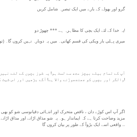
گرو اور بھولے کے بارے میں ایک تبصرہ شامل کریں
یہ خدا کے لئے ایک بچی کا مظاہرہ ہے *** چھوڑ دو!
(تو افسوس) میری پہلی بار ویکی کی قسم کھانی۔ میں یہ دوبارہ نہیں کروں گا۔
آپ کے تمام بیٹے بیچز مجھ سے لسٹ ہو! یہ شوز بچوں کے لئے نہیں 
والگر اور بچوں کو جھنجھوڑنے والا ہے! آگے بڑھیں اور اس شیٹ کو دوبارہ ترمیم کریں اور آپ مردہ ہو رہے ہو!
اگر آپ اس کوڑے دان ، ناقص متحرک اور انتہائی دقیانوسی شو کو بھی س
مزید وضاحت کرتا ہے کہ ایماندار ہو۔ یہ شو مذاق اڑانے اور مذاق اڑ
واقعی اسے ایک بڑوآ کے طور پر بیان کروں گا ...