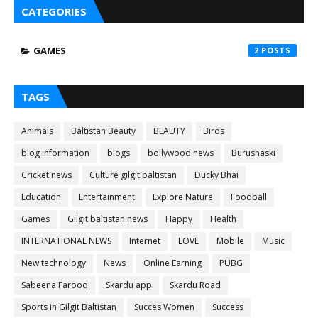
CATEGORIES
GAMES
2
TAGS
Animals
Baltistan Beauty
BEAUTY
Birds
blog information
blogs
bollywood news
Burushaski
Cricket news
Culture gilgit baltistan
Ducky Bhai
Education
Entertainment
Explore Nature
Foodball
Games
Gilgit baltistan news
Happy
Health
INTERNATIONAL NEWS
Internet
LOVE
Mobile
Music
New technology
News
Online Earning
PUBG
Sabeena Farooq
Skardu app
Skardu Road
Sports in Gilgit Baltistan
Succes Women
Success