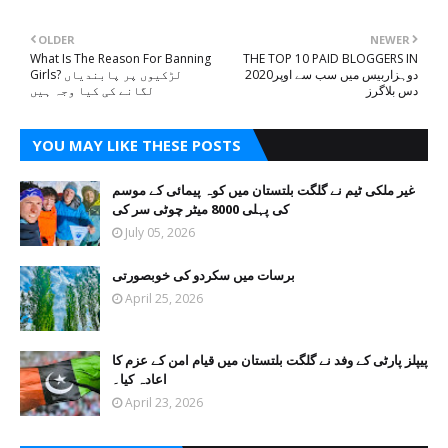
OLDER
NEWER
What Is The Reason For Banning
THE TOP 10 PAID BLOGGERS IN
2020دوہزاربیس میں سب سے اوپر
Girls? لڑکیوں پر پابندیاں
دس بلاگرز
لگانے کی کیا وجہ ہیں
YOU MAY LIKE THESE POSTS
غیر ملکی ٹیم نے گلگت بلتستان میں کوہ پیمائی کے موسم
کی پہلی 8000 میٹر چوٹی سر کی
July 05, 2026
برسات میں سکردو کی خوبصورتی
April 25, 2026
پیپلز پارٹی کے وفد نے گلگت بلتستان میں قیام امن کے عزم کا
اعادہ کیا۔
April 23, 2026