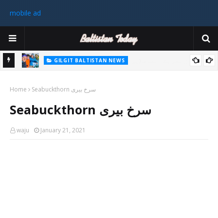
mobile ad
GILGIT BALTISTAN NEWS
غیر ملکی ٹیم نے گلگت بلتستان میں کوہ پیمائی کے موسم کی پہلی 8000
پاکستا
Seabuckthorn سرخ بیری
میٹر چوٹی سر کی
Home
ورزی
Seabuckthorn سرخ بیری
رکن 
waju
January 21, 2021