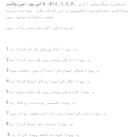
اس پودے میں وٹامنز A ,B12 , C, E ,K , کیلشیم میگنیشیم آئرن
پوٹاشیم ،فاسفورس ،لئکوپین ، اور اس کے علاوہ بہت سے دوسرے
مفید مرکبات موجود ہیں
اس پودے کی افادیت بہت زیادہ ہیں
1 یہ پودا بلڈ پریشر کو کم کرتا ہے
2 یہ پودا دل کی بیماریوں کو دور کرتا ہے
3 یہ پودا شوگر لیول کو اعتدال میں رکھتے ہین
4 یہ پودا جگر کی بیماری کو ٹھیک کرتا ہے
5 یہ پودا گردے کی بیماریوں کے لئے مفید ہے
6 یہ پودا کینسر ہونے سے روکتا ہے
7 یہ پودا جلد کی بیماریوں کے لئے مفید ہوتے ہیں
8 یہ پودا ہاضمہ کو ٹھیک کرتا ہے
9 یہ پودا قوت مدافعت پیدا کرتا ہے