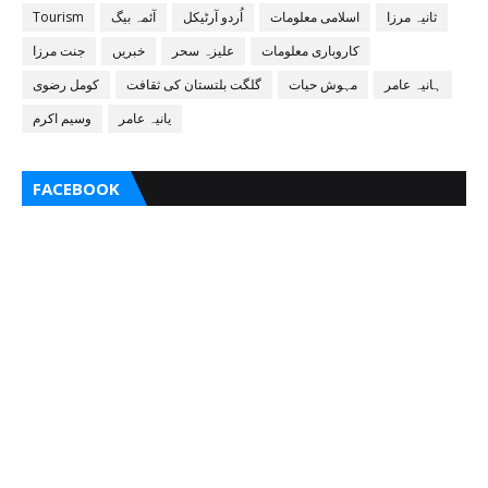
ثانیہ مرزا
اسلامی معلومات
اُردو آرٹیکل
آئمہ بیگ
Tourism
کاروباری معلومات
علیزہ سحر
خبریں
جنت مرزا
ہانیہ عامر
مہوش حیات
گلگت بلتستان کی ثقافت
کومل رضوی
یانیہ عامر
وسیم اکرم
FACEBOOK