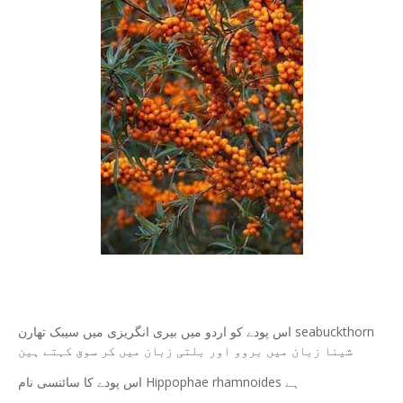
اس پودے کو اردو میں بیری انگریزی میں سیبک تھارن seabuckthorn
شینا زبان میں بروو اور بلتی زبان میں کر سوق کہتے ہین
اس پودے کا سائنسی نام Hippophae rhamnoides ہے