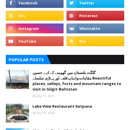
POPULAR POSTS
گلگت بلتستان میں گھومنے کے لٸے حسین
مقامات،وادیاں،قلعے اور پہاڑی سلسلے Beautiful
places, valleys, forts and mountain ranges to
visit in Gilgit-Baltistan
July 11, 2021
Lake View Restaurant Katpana
July 19, 2020