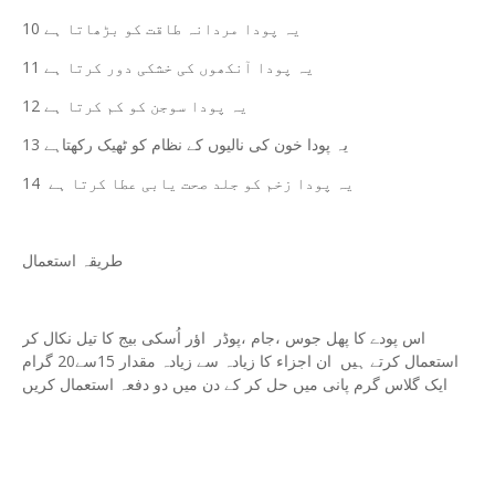
10 یہ پودا مردانہ طاقت کو بڑھاتا ہے
11 یہ پودا آنکھوں کی خشکی دور کرتا ہے
12 یہ پودا سوجن کو کم کرتا ہے
13 یہ پودا خون کی نالیوں کے نظام کو ٹھیک رکھتاہے
14 یہ پودا زخم کو جلد صحت یابی عطا کرتا ہے
طریقہ استعمال
اس پودے کا پھل جوس ،جام ،پوڈر اؤر اُسکی بیج کا تیل نکال کر
استعمال کرتے ہیں ان اجزاء کا زیادہ سے زیادہ مقدار 15سے20 گرام
ایک گلاس گرم پانی میں حل کر کے دن میں دو دفعہ استعمال کریں