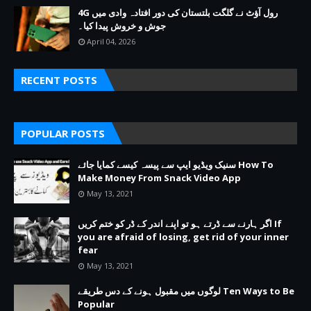
4G رول آؤٹ نے گلگت بلتستان کی دور افتادہ وادی میں
جوش و خروش پیدا کیا۔
April 04, 2026
RECENT POSTS
POPULAR POSTS
سنیک ویڈیو ایپ سے پیسہ کیسے کمایا جائے How To
Make Money From Snack Video App
May 13, 2021
اگر ہارنے سے ڈرتے ہو تو اپنے اندر کے ڈر کو ختم کریں If
you are afraid of losing, get rid of your inner
fear
May 13, 2021
لوگوں میں مقبول ہونے کے دس طریقے Ten Ways to Be
Popular