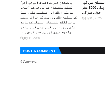
بلتستان میں کوہ
پاکستان تحریک انصاف (پی ٹی آئی)
پیمائی کے موسم کی پہلی 8000 میٹر
گلگت بلتستان نے پارٹی کے آئین،
چوٹی سر کی
ضابطہ اخلاق اور تنظیمی نظم و ضبط
کی سنگین خلاف ورزیوں کا حوالہ دیتے
July 05, 2026
ہوئے گلگت بلتستان اسمبلی کے سابق
رکن وزیر سلیم کی پارٹی کی بنیادی
رکنیت فوری طور پر ختم کردی ہے۔
July 11, 2026
POST A COMMENT
0 Comments