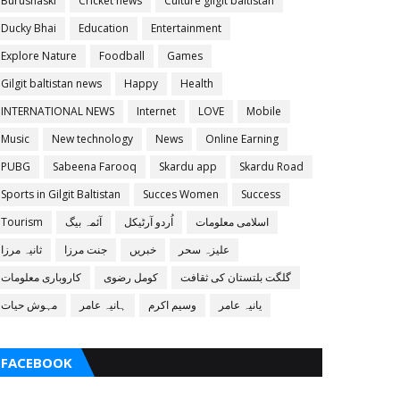
Burushaski
Cricket news
Culture gilgit baltistan
Ducky Bhai
Education
Entertainment
Explore Nature
Foodball
Games
Gilgit baltistan news
Happy
Health
INTERNATIONAL NEWS
Internet
LOVE
Mobile
Music
New technology
News
Online Earning
PUBG
Sabeena Farooq
Skardu app
Skardu Road
Sports in Gilgit Baltistan
Succes Women
Success
Tourism
آئمہ بیگ
اُردو آرٹیکل
اسلامی معلومات
علیزہ سحر
خبریں
جنت مرزا
ثانیہ مرزا
گلگت بلتستان کی ثقافت
کومل رضوی
کاروباری معلومات
یانیہ عامر
وسیم اکرم
ہانیہ عامر
مہوش حیات
FACEBOOK