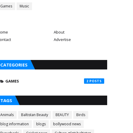
Games
Music
ome
About
ontact
Advertise
CATEGORIES
GAMES
2
TAGS
Animals
Baltistan Beauty
BEAUTY
Birds
blog information
blogs
bollywood news