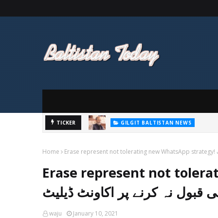
GILGIT BALTISTAN NEWS
ورزیوں کا حوالہ دیتے ہوئے گلگت بلتستان
TICKER
GILGIT BALTISTAN NEWS
 بنیادی رکنیت فوری طور پر ختم کردی ہے۔
Home
E
Erase represent not toler
 قبول نہ کرنے پر اکاونٹ ڈیلیٹ
waju
January 10, 2021