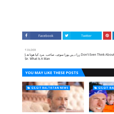
Facebook
Twitter
OLDER
زرا نہیں پورا سوچیے صاحب۔مرد کیا ھوتا ھےإ Don't Even Think About It,
Sir. What Is A Man
YOU MAY LIKE THESE POSTS
GILGIT BALTISTAN NEWS
GILGIT B