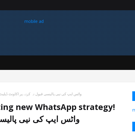
mobile ad
غیر ملکی ٹیم نے گلگت بلتستان میں کوہ پیمائی کے موسم کی پہلی 8000 میٹر چوٹی سر کی
نے پارٹی کے آئین، ضابطہ اخلاق اور تنظیمی نظم و ضبط کی سنگین خلاف 
اسمبلی کے سابق رکن وزیر سلیم کی پارٹی کی
rase represent not tolerating new WhatsApp strategy! واٹس ایپ کی نیی پالیسی قبول نہ کرنے پر اکاونٹ ڈیلیٹ
ating new WhatsApp strategy!
m
واٹس ایپ کی نیی پالیسی