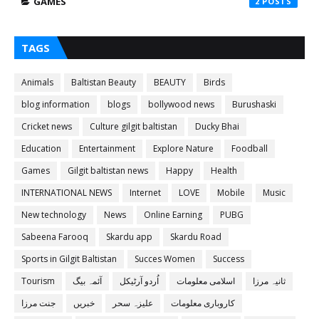
GAMES
2
TAGS
Animals
Baltistan Beauty
BEAUTY
Birds
blog information
blogs
bollywood news
Burushaski
Cricket news
Culture gilgit baltistan
Ducky Bhai
Education
Entertainment
Explore Nature
Foodball
Games
Gilgit baltistan news
Happy
Health
INTERNATIONAL NEWS
Internet
LOVE
Mobile
Music
New technology
News
Online Earning
PUBG
Sabeena Farooq
Skardu app
Skardu Road
Sports in Gilgit Baltistan
Succes Women
Success
ثانیہ مرزا
اسلامی معلومات
اُردو آرٹیکل
آئمہ بیگ
Tourism
کاروباری معلومات
علیزہ سحر
خبریں
جنت مرزا