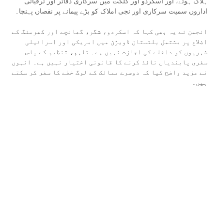
ہلاک ہوئے، اور اسکردو اور گلگت میں سرکاری دفاتر اور ترقیاتی
اداروں سمیت سرکاری اور نجی املاک کو بڑے پیمانے پر نقصان پہنچا۔
انجمن نے یہ بھی کہا کہ اسکردو، شگر، گھانچے اور کھرمنگ کے
اضلاع پر مشتمل بلتستان ڈویژن میں امریکی اور اسرائیلی
شہریوں کو داخلے کی اجازت نہیں ہے۔ تاہم، تنظیم کے پاس
سفری پابندیاں نافذ کرنے کا قانونی اختیار نہیں ہے۔ انہوں
نے مزید واضح کیا کہ دوسرے ممالک کے لوگ خطے کا سفر کر سکتے
ہیں۔