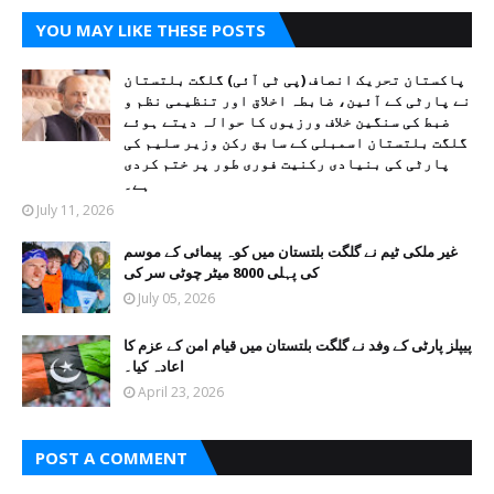
YOU MAY LIKE THESE POSTS
پاکستان تحریک انصاف (پی ٹی آئی) گلگت بلتستان
نے پارٹی کے آئین، ضابطہ اخلاق اور تنظیمی نظم و
ضبط کی سنگین خلاف ورزیوں کا حوالہ دیتے ہوئے
گلگت بلتستان اسمبلی کے سابق رکن وزیر سلیم کی
پارٹی کی بنیادی رکنیت فوری طور پر ختم کردی
ہے۔
July 11, 2026
غیر ملکی ٹیم نے گلگت بلتستان میں کوہ پیمائی کے موسم
کی پہلی 8000 میٹر چوٹی سر کی
July 05, 2026
پیپلز پارٹی کے وفد نے گلگت بلتستان میں قیام امن کے عزم کا
اعادہ کیا۔
April 23, 2026
POST A COMMENT