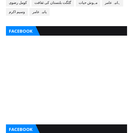
ہانیہ عامر
مہوش حیات
گلگت بلتستان کی ثقافت
کومل رضوی
یانیہ عامر
وسیم اکرم
FACEBOOK
FACEBOOK