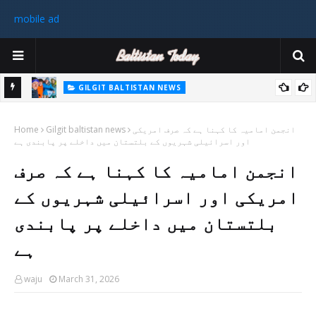
mobile ad
GILGIT BALTISTAN NEWS
غیر ملکی ٹیم نے گلگت بلتستان میں کوہ پیمائی کے موسم کی پہلی 8000
پاکستا
انجمن امامیہ کا کہنا ہے کہ صرف امریکی
Gilgit baltistan news
میٹر چوٹی سر کی
Home
اور اسرائیلی شہریوں کے بلتستان میں داخلے پر پابندی ہے
ورزی
انجمن امامیہ کا کہنا ہے کہ صرف
رکن 
امریکی اور اسرائیلی شہریوں کے
بلتستان میں داخلے پر پابندی
ہے
waju
March 31, 2026