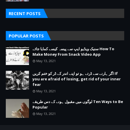
RECENT POSTS
POPULAR POSTS
سنیک ویڈیو ایپ سے پیسہ کیسے کمایا جائے How To
Make Money From Snack Video App
May 13, 2021
اگر ہارنے سے ڈرتے ہو تو اپنے اندر کے ڈر کو ختم کریں If
you are afraid of losing, get rid of your inner
fear
May 13, 2021
لوگوں میں مقبول ہونے کے دس طریقے Ten Ways to Be
Popular
May 13, 2021