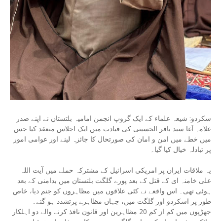
سکردو: شیعہ علماء کے ایک گروپ انجمن امامیہ بلتستان نے اپنے صدر
علامہ آغا سید باقر الحسینی کی قیادت میں ایک اجلاس منعقد کیا جس
میں خطے میں امن و امان کی صورتحال کا جائزہ لینے اور عوامی امور
پر تبادلہ خیال کیا گیا۔
یہ ملاقات ایران پر امریکی اسرائیل کے مشترکہ حملے میں آیت اللہ
علی خامنہ ای کے قتل کے بعد پورے گلگت بلتستان میں بدامنی کے بعد
ہوئی تھی۔ اس واقعے نے کئی علاقوں میں مظاہروں کو جنم دیا، خاص
طور پر اسکردو اور گلگت میں، جہاں مظاہرے پرتشدد ہو گئے۔
جھڑپوں میں کم از کم 20 مظاہرین اور قانون نافذ کرنے والے دو اہلکار