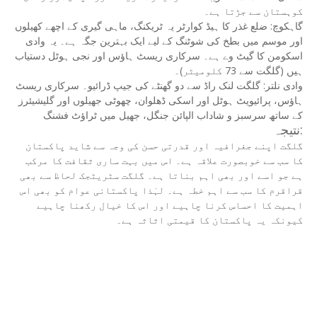
کوہستان سے جڑتا ہے۔
گاہکوچ: ضلع غذر کا ہیڈ کوارٹر یہ ٹریکنگ، ماہی گیری کے اچھے کھیلوں
اور موسم میں بطخ کی شوٹنگ کے لیے ایک بہترین جگہ ہے۔ یہ وادی
اسکومن کا گیٹ وے ہے۔ سرکاری ریسٹ ہاؤس اور نجی ہوٹل دستیاب
ہیں (گلگت سے 73 کلومیٹر)۔
وادی نلتر: گلگت لنک راڈ سے دو گھنٹے کی جیپ ڈرائیو۔ سرکاری ریسٹ
ہاؤس، پرائیویٹ ہوٹل اور اسکی ڈھلوان، چھوٹی جھیلوں اور گلیشیئرز
کے ساتھ سرسبز و شاداب الپائن جنگل، جھیل میں ٹراؤٹ فشنگ
نتیجہ:
گلگت اپنے جغرافیہ اور قدرتی حسن کی وجہ سے شاید پاکستان
کا سب سے خوبصورت علاقہ ہے۔ اس میں بہت ساری ثقافت کا مرکب
ہے جو اسے اور بھی اہم بناتا ہے۔ گلگت سٹریٹجک لحاظ سے بھی
قراقرم کا سب سے اہم خطہ ہے۔ لہٰذا پاکستانی عوام کو بھی اس
اہمیت کا احساس کرنا چاہیے اور اس کا خیال رکھنا چاہیے
کیونکہ یہ پاکستان کا قیمتی اثاثہ ہے۔