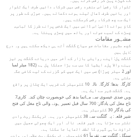
کے کپڑے پہن کر رقص کرتے ہیں۔
تلوار کا رقص: اس منفرد رقص میں شرکاء دائیں طرف ایک تلوار
اور بائیں طرف ڈھال لیتے ہوئے دکھاتے ہیں۔ جوڑی کے طور پر
ایک سے چھ شرکاء رقص کرسکتے ہیں۔
کاؤ بوائے ڈانس: اس ڈانس میں ایک شخص پرانے طرز کا لباس،
چمڑے کے لمبے جوتے اور ہاتھ میں چھڑی پہنتا ہے۔
مشہور مقامات
کچھ مشہور مقامات جو سیاح گلگت آتے ہی دیکھ سکتے ہیں وہ درج
ذیل ہیں:
گلگت پل: اپنے روایتی بازار کے آخر میں دریائے گلگت پر تیز
بہنے والا پل، ایشیا کا سب سے بڑا جھلکا پل ہے (182 میٹر لمبا
اور 2 میٹر چوڑا) جس میں ایک جیپ کو گزرنے کے لیے کافی جگہ
ملتی ہے۔
کارگاہ بدھا: کارگاہ نالہ 10 کلومیٹر کے قریب ایک چٹان پر واقع
ہے۔ گلگت شہر سے ایک ہے۔
7ویں صدی عیسوی سے مہاتما بدھ کی خوبصورت چٹان کندہ کاری
تاج مغل کی یادگار: 700 سال قبل تعمیر ہونے والی تاج مغل کی فتح
کی یادگار 30 کلومیٹر ہے۔
شیر قلعہ: یہ گلگت سے 38 کلومیٹر دور ہے۔ ٹریکنگ روٹ وادی
نلتر سے جڑتا ہے۔ شیر قلعہ نالہ اور ایک چھوٹی جھیل میں
ٹراؤٹ ماہی گیری کا لطف اٹھایا جا سکتا ہے۔
سنگل: گلگت سے تقریباً 61 کلومیٹر۔ ٹریکنگ روٹ چلاس اور وادی