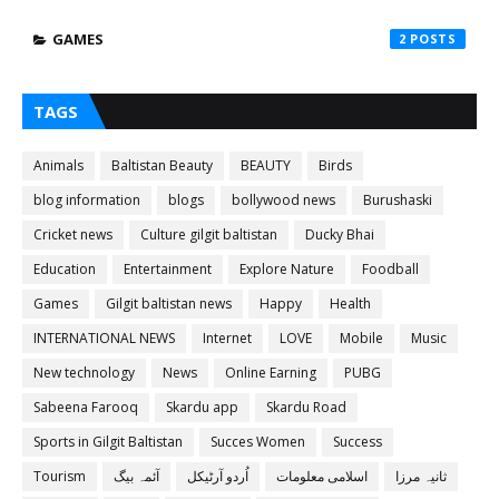
GAMES
2
TAGS
Animals
Baltistan Beauty
BEAUTY
Birds
blog information
blogs
bollywood news
Burushaski
Cricket news
Culture gilgit baltistan
Ducky Bhai
Education
Entertainment
Explore Nature
Foodball
Games
Gilgit baltistan news
Happy
Health
INTERNATIONAL NEWS
Internet
LOVE
Mobile
Music
New technology
News
Online Earning
PUBG
Sabeena Farooq
Skardu app
Skardu Road
Sports in Gilgit Baltistan
Succes Women
Success
ثانیہ مرزا
اسلامی معلومات
اُردو آرٹیکل
آئمہ بیگ
Tourism