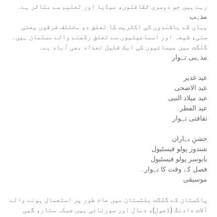
رہے ہیں جو دوسری ثقافتوں، میڈیا اور تعلیم سے متاثر ہے۔
مذہب
یہاں کے باشندوں کی اکثریت کا تعلق دو مختلف فرقوں یعنی
سنی، شیعہ اور اسماعیلیوں سے تعلق رکھنے والے مسلمان ہیں۔
گلگت میں عیسائیوں کی ایک قلیل تعداد بھی آباد ہے۔
مذہبی تہوار
عید غدیر
عید الاضحی
عید میلاد النبی
عید الفطر۔
ثقافتی تہوار
جشنِ بہاراں
شندور پولو فیسٹیول
بابوسر پولو فیسٹیول
فصل کے وقت کا تہوار۔
موسیقی
پاکستان کے گلگت بلتستان میں عام طور پر استعمال ہونے والے
آلات دادنگ (ڈھول)، دمال اور سورنائی ہیں جبکہ ستار، گبی