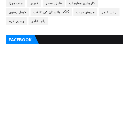
کاروباری معلومات
علیزہ سحر
خبریں
جنت مرزا
ہانیہ عامر
مہوش حیات
گلگت بلتستان کی ثقافت
کومل رضوی
یانیہ عامر
وسیم اکرم
FACEBOOK