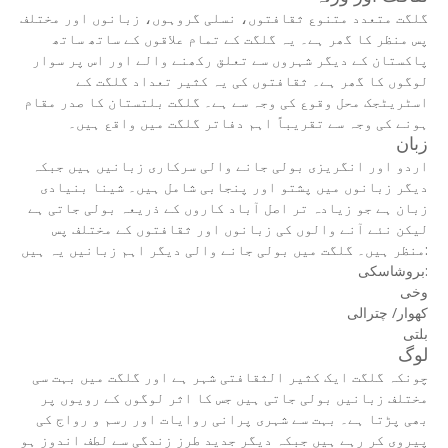
گلگت متعدد متنوع ثقافتوں، نسلی گروہوں، زبانوں اور مختلف
پس منظر کا گھر ہے۔ یہ گلگت کے تمام علاقوں کے ساتھ ساتھ
پاکستان کے دیگر شہروں سے تعلق رکھنے والے اور اس پر سوار
لوگوں کا گھر ہے۔ ثقافتوں کی یہ کثیر تعداد گلگت کے
اسٹریٹجک محل وقوع کی وجہ سے ہے۔ گلگت بلتستان کا صدر مقام
ہونے کی وجہ سے تقریباً اہم دفاتر گلگت میں واقع ہیں۔
زبان
اردو اور انگریزی بولی جانے والی سرکاری زبانیں ہیں جبکہ
دیگر زبانوں میں پشتو اور پنجابی شامل ہیں۔ شینا بنیادی
زبان ہے جو زیادہ تر اصل آباد کاروں کے ذریعہ بولی جاتی ہے
لیکن نئے آنے والوں کی زبانوں اور ثقافتوں کے مختلف پس
منظر ہیں۔ گلگت میں بولی جانے والی دیگر اہم زبانیں یہ ہیں:
بروشاسکی:
وخی
کھوار/ چترالی
بلتی
لوگ
چونکہ گلگت ایک کثیر الثقافتی شہر ہے اور گلگت میں بہت سی
مختلف زبانیں بولی جاتی ہیں جس کا اثر لوگوں کے رویوں پر
بھی پڑتا ہے۔ بہت سے شہری پرانی روایات اور رسم و رواج کی
پیروی کر رہے ہیں جبکہ دیگر جدید طرز زندگی سے لطف اندوز ہو