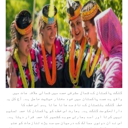
گلگت پاکستان کے شمال مشرقی حصے میں شمالی علاقہ جات میں
واقع ہے جسے پاکستان میں خود مختار حیثیت حاصل ہے۔ آج کل یہ
خطہ گلگت بلتستان کے نام سے جانا جاتا ہے، اس خطے کا
دارالحکومت گلگت ہے۔ بھارت اس خطے کو پاکستان کا حصہ تسلیم
نہیں کرتا اور اسے بھارتی صوبے کشمیر کا حصہ قرار دیتا ہے۔
اس نے ان دونوں ممالک کے درمیان سب سے بڑے تنازعات کو جنم