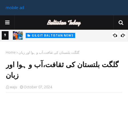
mobile ad
GILGIT BALTISTAN NEWS
غیر ملکی ٹیم نے گلگت بلتستان میں کوہ پیمائی کے موسم کی پہلی 8000
پاکستا
گلگت بلتستان کی ثقافت،آب و ہوا اور زبان
میٹر چوٹی سر کی
Home
ورزی
گلگت بلتستان کی ثقافت،آب و ہوا اور
رکن 
زبان
waju
October 07, 2024