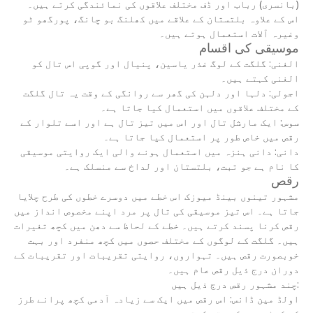
(بانسری) رباب اور ڈف مختلف علاقوں کی نمائندگی کرتے ہیں۔
اس کے علاوہ بلتستان کے علاقے میں کھلنگ بو چانگ، پورگھو ٹو
وغیرہ آلات استعمال ہوتے ہیں۔
موسیقی کی اقسام
الغنی: گلگت کے لوگ غذر یاسین، پنیال اور گوپی اس تال کو
الغنی کہتے ہیں۔
اجولی: دلہا اور دلہن کی گھر سے روانگی کے وقت یہ تال گلگت
کے مختلف علاقوں میں استعمال کیا جاتا ہے۔
سوس: ایک مارشل تال اور اس میں تیز تال ہے اور اسے تلوار کے
رقص میں خاص طور پر استعمال کیا جاتا ہے۔
دانی: دانی ہنزہ میں استعمال ہونے والی ایک روایتی موسیقی
کا نام ہے جو تبت، بلتستان اور لداخ سے منسلک ہے۔
رقص
مشہور تینوں بینڈ میوزک اس خطے میں دوسرے خطوں کی طرح چلایا
جاتا ہے۔ اس تیز موسیقی کی تال پر مرد اپنے مخصوص انداز میں
رقص کرنا پسند کرتے ہیں۔ خطے کے لحاظ سے دھن میں کچھ تغیرات
ہیں۔ گلگت کے لوگوں کے مختلف حصوں میں کچھ منفرد اور بہت
خوبصورت رقص ہیں۔ تہواروں، روایتی تقریبات اور تقریبات کے
دوران درج ذیل رقص عام ہیں۔
چند مشہور رقص درج ذیل ہیں:
اولڈ مین ڈانس: اس رقص میں ایک سے زیادہ آدمی کچھ پرانے طرز