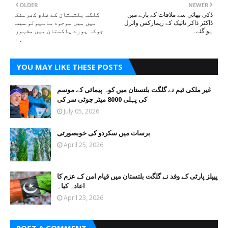
OLDER
NEWER
ڈکی بھائی سے ملاقات کے بارے میں
گلگت بلتستان کے ضلع کھرمنگ
ڈاکٹر ذاکر نائیک کے ریمارکس وائرل
میں میں موجود ساسپولو سیب
ہو گئے۔
جوکہ پورے پاکستان میں مشہور
ہے
YOU MAY LIKE THESE POSTS
غیر ملکی ٹیم نے گلگت بلتستان میں کوہ پیمائی کے موسم
کی پہلی 8000 میٹر چوٹی سر کی
July 05, 2026
برسات میں سکردو کی خوبصورتی
April 25, 2026
پیپلز پارٹی کے وفد نے گلگت بلتستان میں قیام امن کے عزم کا
اعادہ کیا۔
April 23, 2026