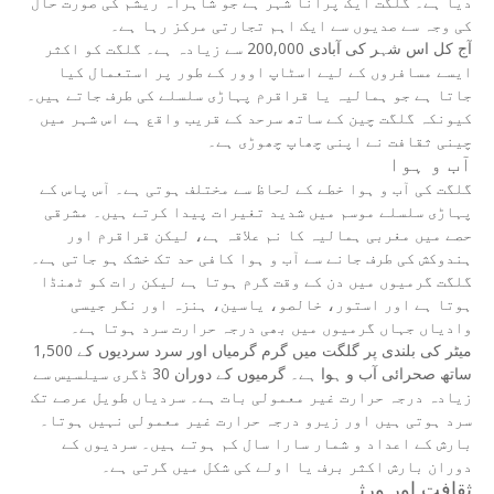
دیا ہے۔ گلگت ایک پرانا شہر ہے جو شاہراہ ریشم کی صورت حال
کی وجہ سے صدیوں سے ایک اہم تجارتی مرکز رہا ہے۔
آج کل اس شہر کی آبادی 200,000 سے زیادہ ہے۔ گلگت کو اکثر
ایسے مسافروں کے لیے اسٹاپ اوور کے طور پر استعمال کیا
جاتا ہے جو ہمالیہ یا قراقرم پہاڑی سلسلے کی طرف جاتے ہیں۔
کیونکہ گلگت چین کے ساتھ سرحد کے قریب واقع ہے اس شہر میں
چینی ثقافت نے اپنی چھاپ چھوڑی ہے۔
آب و ہوا
گلگت کی آب و ہوا خطے کے لحاظ سے مختلف ہوتی ہے۔ آس پاس کے
پہاڑی سلسلے موسم میں شدید تغیرات پیدا کرتے ہیں۔ مشرقی
حصے میں مغربی ہمالیہ کا نم علاقہ ہے، لیکن قراقرم اور
ہندوکش کی طرف جانے سے آب و ہوا کافی حد تک خشک ہو جاتی ہے۔
گلگت گرمیوں میں دن کے وقت گرم ہوتا ہے لیکن رات کو ٹھنڈا
ہوتا ہے اور استور، خالصو، یاسین، ہنزہ اور نگر جیسی
وادیاں جہاں گرمیوں میں بھی درجہ حرارت سرد ہوتا ہے۔
1,500 میٹر کی بلندی پر گلگت میں گرم گرمیاں اور سرد سردیوں کے
ساتھ صحرائی آب و ہوا ہے۔ گرمیوں کے دوران 30 ڈگری سیلسیس سے
زیادہ درجہ حرارت غیر معمولی بات ہے۔ سردیاں طویل عرصے تک
سرد ہوتی ہیں اور زیرو درجہ حرارت غیر معمولی نہیں ہوتا۔
بارش کے اعداد و شمار سارا سال کم ہوتے ہیں۔ سردیوں کے
دوران بارش اکثر برف یا اولے کی شکل میں گرتی ہے۔
ثقافت اور ورثہ