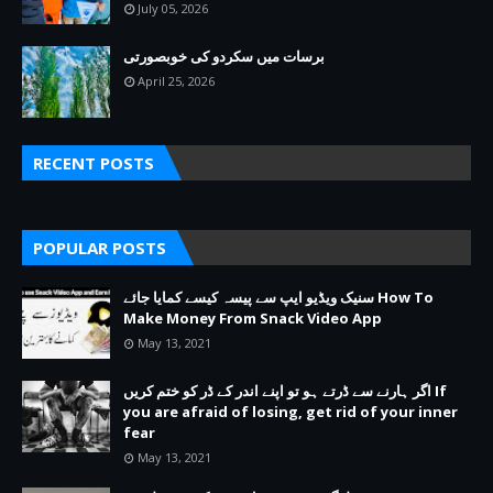
July 05, 2026
برسات میں سکردو کی خوبصورتی
April 25, 2026
RECENT POSTS
POPULAR POSTS
سنیک ویڈیو ایپ سے پیسہ کیسے کمایا جائے How To
Make Money From Snack Video App
May 13, 2021
اگر ہارنے سے ڈرتے ہو تو اپنے اندر کے ڈر کو ختم کریں If
you are afraid of losing, get rid of your inner
fear
May 13, 2021