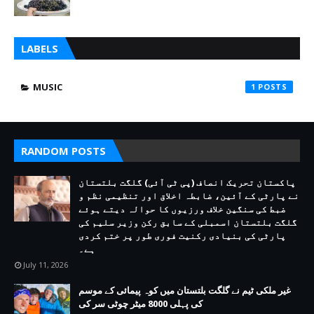
LABELS
MUSIC
1
RANDOM POSTS
پاکستان تحریک انصاف (پی ٹی آئی) گلگت بلتستان
نے پارٹی کے آئین، ضابطہ اخلاق اور تنظیمی نظم و
ضبط کی سنگین خلاف ورزیوں کا حوالہ دیتے ہوئے
گلگت بلتستان اسمبلی کے سابق رکن وزیر سلیم کی
پارٹی کی بنیادی رکنیت فوری طور پر ختم کردی
ہے۔
July 11, 2026
غیر ملکی ٹیم نے گلگت بلتستان میں کوہ پیمائی کے موسم
کی پہلی 8000 میٹر چوٹی سر کی