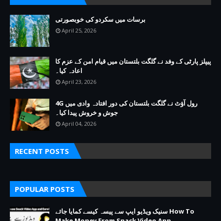
برسات میں سکردو کی خوبصورتی
April 25, 2026
پیپلز پارٹی کے وفد نے گلگت بلتستان میں قیام امن کے عزم کا
اعادہ کیا۔
April 23, 2026
4G رول آؤٹ نے گلگت بلتستان کی دور افتادہ وادی میں
جوش و خروش پیدا کیا۔
April 04, 2026
RECENT POSTS
POPULAR POSTS
سنیک ویڈیو ایپ سے پیسہ کیسے کمایا جائے How To
Make Money From Snack Video App