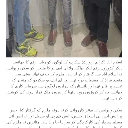
اسلام آباد (کرائم رپورٹ) سکردو کے لوگوں کو زیادہ رقم کا جھانسہ
دیکر کڑوروں رقم لیکر بھاگنے ولا ای ایف یو کا منیجر کو سکردو پولیس
نے اسلام آباد سے گرفتار کر لیا ہے۔ ملزم کے خلاف تھانہ سٹی میں
متعدد فراڈ کے مقدمات درج تھے۔ وہ ای ایف یو سکردو کے منیجر کے
عہدے پر فائز تھے اور بلتستان کے ہزاروں لوگوں سے سرمایہ کاری کا
جھانسہ دے کر کروڑوں روپے ہتھیا کر بیرون ملک فرار ہونے کی کوشش
کر رہے تھے۔
سکردو پولیس نے مؤثر کارروائی کرتے ہوئے ملزم کو گرفتار کیا، جس
پر ایس ایس پی اسحاق حسین، ایس ڈی پی او سہیل اور اے ایس آئی
مسلم سردار کی کارکردگی کو سراہا جا رہا ہے۔ متاثرین نے ملزم کی
گرفتاری پر اطمینان کا اظہار کرتے ہوئے سکردو پولیس کی بروقت