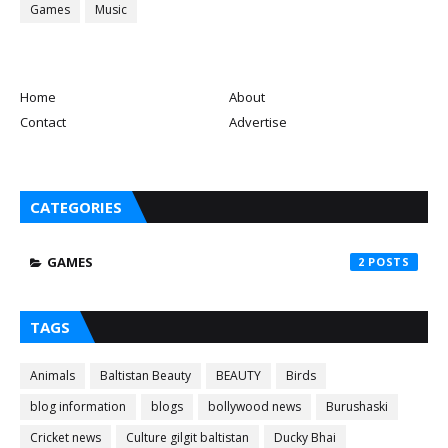
Games
Music
Home
About
Contact
Advertise
CATEGORIES
GAMES
2
TAGS
Animals
Baltistan Beauty
BEAUTY
Birds
blog information
blogs
bollywood news
Burushaski
Cricket news
Culture gilgit baltistan
Ducky Bhai