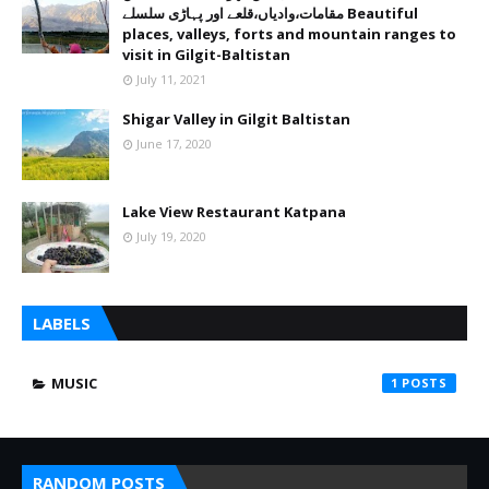
مقامات،وادیاں،قلعے اور پہاڑی سلسلے Beautiful
places, valleys, forts and mountain ranges to
visit in Gilgit-Baltistan
July 11, 2021
Shigar Valley in Gilgit Baltistan
June 17, 2020
Lake View Restaurant Katpana
July 19, 2020
LABELS
MUSIC
1
RANDOM POSTS