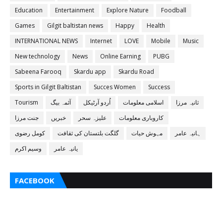
Education
Entertainment
Explore Nature
Foodball
Games
Gilgit baltistan news
Happy
Health
INTERNATIONAL NEWS
Internet
LOVE
Mobile
Music
New technology
News
Online Earning
PUBG
Sabeena Farooq
Skardu app
Skardu Road
Sports in Gilgit Baltistan
Succes Women
Success
ثانیہ مرزا
اسلامی معلومات
اُردو آرٹیکل
آئمہ بیگ
Tourism
کاروباری معلومات
علیزہ سحر
خبریں
جنت مرزا
ہانیہ عامر
مہوش حیات
گلگت بلتستان کی ثقافت
کومل رضوی
یانیہ عامر
وسیم اکرم
FACEBOOK