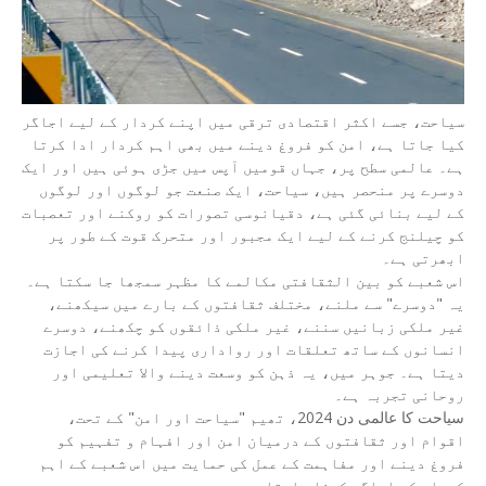
سیاحت، جسے اکثر اقتصادی ترقی میں اپنے کردار کے لیے اجاگر
کیا جاتا ہے، امن کو فروغ دینے میں بھی اہم کردار ادا کرتا
ہے۔ عالمی سطح پر، جہاں قومیں آپس میں جڑی ہوئی ہیں اور ایک
دوسرے پر منحصر ہیں، سیاحت، ایک صنعت جو لوگوں اور لوگوں
کے لیے بنائی گئی ہے، دقیانوسی تصورات کو روکنے اور تعصبات
کو چیلنج کرنے کے لیے ایک مجبور اور متحرک قوت کے طور پر
ابھرتی ہے۔
اس شعبے کو بین الثقافتی مکالمے کا مظہر سمجھا جا سکتا ہے۔
یہ "دوسرے" سے ملنے، مختلف ثقافتوں کے بارے میں سیکھنے،
غیر ملکی زبانیں سننے، غیر ملکی ذائقوں کو چکھنے، دوسرے
انسانوں کے ساتھ تعلقات اور رواداری پیدا کرنے کی اجازت
دیتا ہے۔ جوہر میں، یہ ذہن کو وسعت دینے والا تعلیمی اور
روحانی تجربہ ہے۔
سیاحت کا عالمی دن 2024، تھیم "سیاحت اور امن" کے تحت،
اقوام اور ثقافتوں کے درمیان امن اور افہام و تفہیم کو
فروغ دینے اور مفاہمت کے عمل کی حمایت میں اس شعبے کے اہم
کردار کو اجاگر کرنا چاہتا ہے۔