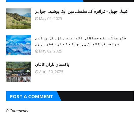
کتپناہ جھیل - قراقرم کے سلسلے میں ایک پوشیدہ جواہر
May 05, 2025
حکومت کے نئے حفاظتی اقدامات ہنزہ کی پرامن
سیاحت کو نقصان پہنچانے کے لیے خطرہ ہیں
May 02, 2025
پاکستان ناران کاغان
April 30, 2025
POST A COMMENT
0 Comments