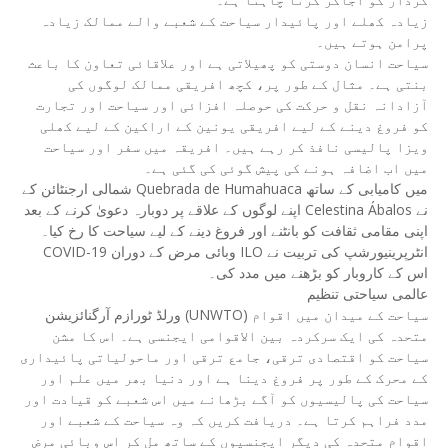
زیادہ کھلے اور پائیدار سیاحت کے شعبے والے ممالک زیادہ
پرامن ہوتے ہیں۔
سیاحت انسان دوستی کو پھیلاتی ہے اور علاقائی تعاون کا باعث
بنتی ہے۔ مثال کے طور پر، کچھ افریقی ممالک لوگوں کی
آزادانہ نقل و حرکت کی حوصلہ افزائی اور سیاحت اور تجارت
کو فروغ دینے کے لیے افریقی یونین کے اراکین کے لیے کھلی
ویزا پالیسی نافذ کر رہے ہیں۔ افریقہ میں سفر اور سیاحت
میں اب اضافہ ہونے کی پیش گوئی کی گئی ہے۔
شمالی ارجنٹائن کے Quebrada de Humahuaca میں کامیابی کے ساتھ
اپنے لوگوں کے علاقے پر دوبارہ دعویٰ کرنے کے بعد Celestina Ábalos نے
اپنی مقامی ثقافت کو بانٹنے اور فروغ دینے کے لیے سیاحت کا رخ کیا۔
COVID-19 وبائی مرض کے دوران ILO انٹرپرینیورشپ کی تربیت نے
اس کے کاروبار کو بڑھنے میں مدد کی۔
عالمی سیاحتی تنظیم
ورلڈ ٹورازم آرگنائزیشن (UNWTO) سیاحت کے میدان میں اقوام
متحدہ کی ایک سرکردہ بین الاقوامی ایجنسی ہے۔ اس کا مشن
سیاحت کو اقتصادی ترقی، جامع ترقی اور ماحولیاتی پائیداری
کے محرک کے طور پر فروغ دینا ہے اور دنیا بھر میں علم اور
سیاحت کی پالیسیوں کو آگے بڑھانے میں اس شعبے کو قیادت اور
مدد فراہم کرتا ہے۔ دریافت کریں کہ وہ سیاحت کے شعبے اور
اقوام متحدہ کی دیگر ایجنسیوں کے ساتھ مل کر اس وبائی مرض