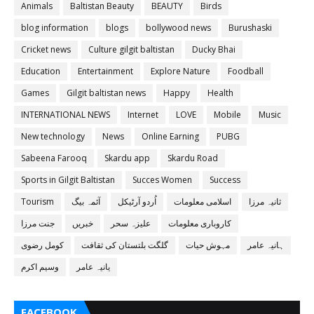
Animals
Baltistan Beauty
BEAUTY
Birds
blog information
blogs
bollywood news
Burushaski
Cricket news
Culture gilgit baltistan
Ducky Bhai
Education
Entertainment
Explore Nature
Foodball
Games
Gilgit baltistan news
Happy
Health
INTERNATIONAL NEWS
Internet
LOVE
Mobile
Music
New technology
News
Online Earning
PUBG
Sabeena Farooq
Skardu app
Skardu Road
Sports in Gilgit Baltistan
Succes Women
Success
ثانیہ مرزا
اسلامی معلومات
اُردو آرٹیکل
آئمہ بیگ
Tourism
کاروباری معلومات
علیزہ سحر
خبریں
جنت مرزا
ہانیہ عامر
مہوش حیات
گلگت بلتستان کی ثقافت
کومل رضوی
یانیہ عامر
وسیم اکرم
FACEBOOK