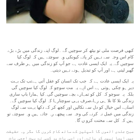
کبھی فرصت ملی تو بیٹھ کر سوچیں گے ۔لوگ اپنے زندگی میں بڑے بڑے
کام اس وجہ سے نہیں کر پاتے کیونکی وہ سوچتے ہیں کہ لوگ کیا
سوچیں گے۔یہ ایک ایسی عادت ہے جو آپ کو زندگی میں ہر طرف سے
گھیر لیتی ہے اور آپ کو تبدیل ہونے نہیں دیتی۔
یہ ایک ایسی عادت ہے کہ جب تک انسان کو عقل آتی ہےتب تک بہت
دیر ہو چکی ہوتی ہے اس لٸٕے یہ مت سوچو کہ لوگ کیا سوچیں گی
بلکہ یہ سوچو کہ کل کو تمہارے بچے سوچیں گی۔کیا ہمارا باپ ساری
زندگی نلا کا نلا ہی رہا،صرف یہی سوچتارہا کہ لوگ کیا سوچیں گے۔
اسلٸے اس خیال کو دل سے نکالیں اور کچھ کر کے دکھا بہت سے لوگ
زندگی میں عمل نہ کرنے کی وجہ سے پیچھے رہ جاتے ہیں وہ سوچتے تو
ہیں کہ کل سے محنت کرو ں گا۔
صبح جلدی اٹھوں گا ڈسپلین کے ساتھ کام کروں گا مگر وہ حقیقت
میں ایسا نہیں کر پاتے۔اور اسی بات پر کسی نے بہت اچھی بات