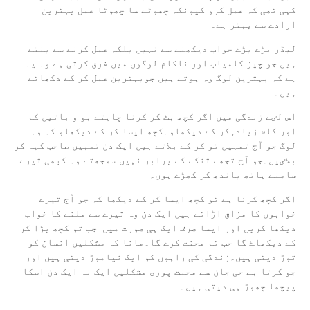
کہی تھی کہ عمل کرو کیونکہ چھوٹے سا چھوٹا عمل بہترین
ارادے سے بہتر ہے۔
لیڈر بڑے بڑے خواب دیکھنے سے نہیں بلکہ عمل کرنے سے بنتے
ہیں جو چیز کامیاب اور ناکام لوگوں میں فرق کرتی ہے وہ یہ
ہے کہ بہترین لوگ وہ ہوتے ہیں جوبہترین عمل کر کے دکھاتے
ہیں۔
اس لٸے زندگی میں اگر کچھ ہٹ کر کرنا چاہتے ہو و باتیں کم
اور کام زیادہکر کے دیکھاو۔کچھ ایسا کر کے دیکھاو کہ وہ
لوگ جو آج تمہیں تو کر کے بلاتے ہیں ایک دن تمہیں صاحب کہہ کر
بلاٸیں۔جو آج تجھے تنکے کے برابر نہیں سمجھتے وہ کبھی تیرے
سامنے ہاتھ باندھ کر کھڑے ہوں۔
اگر کچھ کرنا ہے تو کچھ ایسا کر کے دیکھا کہ جو آج تیرے
خوابوں کا مزاق اڑاتے ہیں ایک دن وہ تیرے سے ملنے کا خواب
دیکھا کریں اور ایسا صرف ایک ہی صورت میں جب تو کچھ بڑا کر
کے دیکھاۓ گا جب تم محنت کرے گا۔مانا کہ مشکلیں انسان کو
توڑ دیتی ہیں۔زندگی کی راہوں کو ایک نیاموڑ دیتی ہیں اور
جو کرتا ہے جی جان سے محنت پوری مشکلیں ایک نہ ایک دن اسکا
پیچھا چھوڑ ہی دیتی ہیں۔