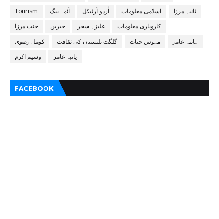
ثانیہ مرزا
اسلامی معلومات
اُردو آرٹیکل
آئمہ بیگ
Tourism
کاروباری معلومات
علیزہ سحر
خبریں
جنت مرزا
ہانیہ عامر
مہوش حیات
گلگت بلتستان کی ثقافت
کومل رضوی
یانیہ عامر
وسیم اکرم
FACEBOOK