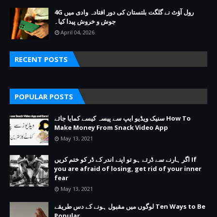
4G رول آؤٹ نے گلگت بلتستان کی دور افتادہ وادی میں
جوش و خروش پیدا کیا۔
April 04, 2026
RECENT POSTS
POPULAR POSTS
سنیک ویڈیو ایپ سے پیسہ کیسے کمایا جائے How To
Make Money From Snack Video App
May 13, 2021
اگر ہارنے سے ڈرتے ہو تو اپنے اندر کے ڈر کو ختم کریں If
you are afraid of losing, get rid of your inner
fear
May 13, 2021
لوگوں میں مقبول ہونے کے دس طریقے Ten Ways to Be
Popular