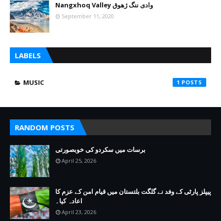
Nangxhoq Valley وادی ننگ ژھوق
September 11, 2020
LABELS
MUSIC
1
RANDOM POSTS
برسات میں سکردو کی خوبصورتی
April 25, 2026
پیپلز پارٹی کے وفد نے گلگت بلتستان میں قیام امن کے عزم کا
اعادہ کیا۔
April 23, 2026