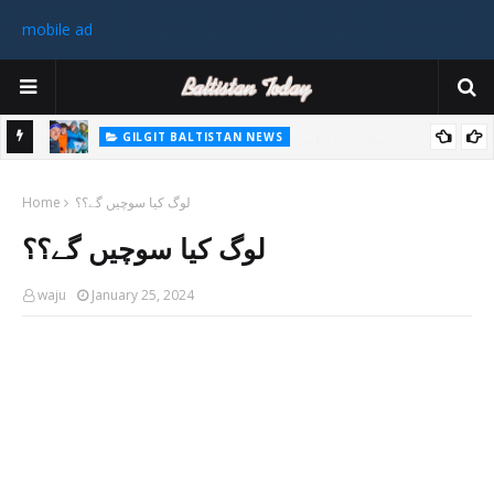
mobile ad
GILGIT BALTISTAN NEWS
غیر ملکی ٹیم نے گلگت بلتستان میں کوہ پیمائی کے موسم کی پہلی 8000
پاکستا
لوگ کیا سوچیں گے؟؟
میٹر چوٹی سر کی
Home
ورزی
لوگ کیا سوچیں گے؟؟
رکن 
waju
January 25, 2024