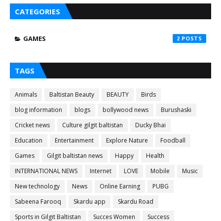
CATEGORIES
GAMES
2
TAGS
Animals
Baltistan Beauty
BEAUTY
Birds
blog information
blogs
bollywood news
Burushaski
Cricket news
Culture gilgit baltistan
Ducky Bhai
Education
Entertainment
Explore Nature
Foodball
Games
Gilgit baltistan news
Happy
Health
INTERNATIONAL NEWS
Internet
LOVE
Mobile
Music
New technology
News
Online Earning
PUBG
Sabeena Farooq
Skardu app
Skardu Road
Sports in Gilgit Baltistan
Succes Women
Success