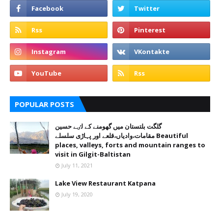
POPULAR POSTS
گلگت بلتستان میں گھومنے کے لٸے حسین
مقامات،وادیاں،قلعے اور پہاڑی سلسلے Beautiful
places, valleys, forts and mountain ranges to
visit in Gilgit-Baltistan
July 11, 2021
Lake View Restaurant Katpana
July 19, 2020