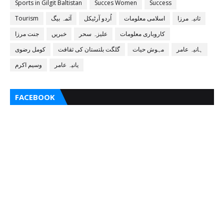
Sports in Gilgit Baltistan
Succes Women
Success
ثانیہ مرزا
اسلامی معلومات
اُردو آرٹیکل
آئمہ بیگ
Tourism
کاروباری معلومات
علیزہ سحر
خبریں
جنت مرزا
ہانیہ عامر
مہوش حیات
گلگت بلتستان کی ثقافت
کومل رضوی
یانیہ عامر
وسیم اکرم
FACEBOOK