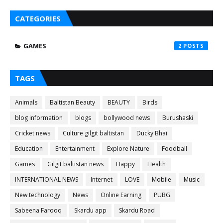
CATEGORIES
GAMES
2
TAGS
Animals
Baltistan Beauty
BEAUTY
Birds
blog information
blogs
bollywood news
Burushaski
Cricket news
Culture gilgit baltistan
Ducky Bhai
Education
Entertainment
Explore Nature
Foodball
Games
Gilgit baltistan news
Happy
Health
INTERNATIONAL NEWS
Internet
LOVE
Mobile
Music
New technology
News
Online Earning
PUBG
Sabeena Farooq
Skardu app
Skardu Road