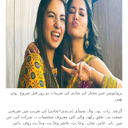
پروڈیوسر عمر مختار کی شادی کی تقریبات دو روز قبل شروع ہوئی
تھیں۔
گزشتہ رات ہونے والے شینڈی (مہندی+شادی) کی تقریب میں تفریحی
صنعت سے تعلق رکھنے والی کئی معروف شخصیات نے شرکت کی، جن
میں ہانیہ عامر، شازیہ وجاہت، عاشر وجاہت، وجاہت رؤف، دانیر