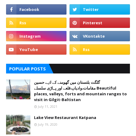
POPULAR POSTS
گلگت بلتستان میں گھومنے کے لٸے حسین
مقامات،وادیاں،قلعے اور پہاڑی سلسلے Beautiful
places, valleys, forts and mountain ranges to
visit in Gilgit-Baltistan
July 11, 2021
Lake View Restaurant Katpana
July 19, 2020