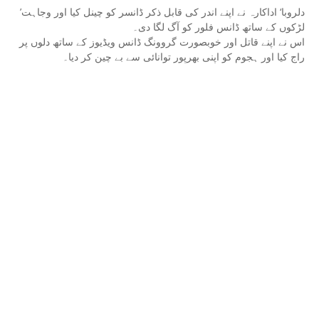
’دلروبا‘ اداکارہ نے اپنے اندر کی قابل ذکر ڈانسر کو چینل کیا اور وجاہت
لڑکوں کے ساتھ ڈانس فلور کو آگ لگا دی۔
اس نے اپنے قاتل اور خوبصورت گروونگ ڈانس ویڈیوز کے ساتھ دلوں پر
راج کیا اور ہجوم کو اپنی بھرپور توانائی سے بے چین کر دیا۔