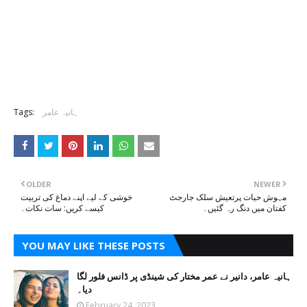
ہانیہ عامر
Tags:
OLDER
NEWER
مہوش حیات پرتعیش سلک جارجٹ
خوشی کے لیے اپنے دماغ کی تربیت
کفتان میں دنگ رہ گئیں۔
کیسے کریں: سات نکات۔
YOU MAY LIKE THESE POSTS
ہانیہ عامر، دانیر نے عمر مختار کی شینڈی پر ڈانس فلور لگا
دیا۔
February 24, 2023