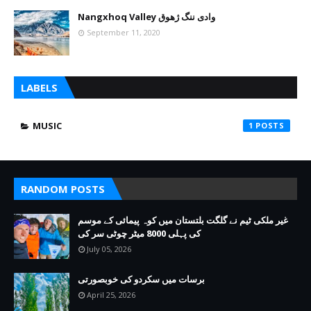
Nangxhoq Valley وادی ننگ ژھوق
September 11, 2020
LABELS
MUSIC
1
RANDOM POSTS
غیر ملکی ٹیم نے گلگت بلتستان میں کوہ پیمائی کے موسم
کی پہلی 8000 میٹر چوٹی سر کی
July 05, 2026
برسات میں سکردو کی خوبصورتی
April 25, 2026