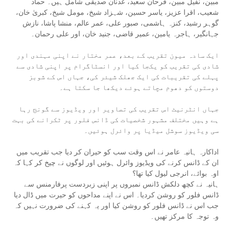
مبین، نفیل مبین، فرحان سعید، عدنان صدیقی شامل ہیں۔ حماد
شعیب، اقرا عزیز، یاسر حسین، شہزاد شیخ، مومل شیخ، کبریٰ خان،
گوہر رشید، کنزہ ہاشمی، صبور علی، عمر عالم، منشا پاشا، نازش
جہانگیر، ہاجرہ یامین، عمیر قاضی، جنید خان، اور علی رحمان۔
ایک سادہ میون تقریب کے بعد، عمر مختار نے اپنی مہندی اور
شادی کی تقریب کو یکجا کیا اور انسٹاگرام پر اپنی شادی سے
پہلے کی تقریبات کی ایک جھلک شیئر کی، جہاں اس کے شوبز
دوستوں کو دھوم مچاتے ہوئے دیکھا جا سکتا ہے۔
جہاں انٹرنیٹ اس تقریب کی تصاویر اور ویڈیوز سے گونج رہا
ہے وہیں مختلف مشہور شخصیات کی ڈانس فلور پر ٹکرانے کی بہت
سی ویڈیوز سوشل میڈیا پر وائرل ہوئیں۔
اداکارہ ہانیہ عامر نے اس وقت سب کو حیران کر دیا جب تقریب میں
ان کے ڈانس کرنے کی ویڈیوز وائرل ہوئیں اور لوگوں نے چیخ کر کہا کہ
اوہ بوائے، انرجی لیول کیا تھا؟
ہانیہ نے کچھ دلکش ڈانس نمبروں پر اپنی زبردست پرفارمنس سے
ڈانس فلور کو روشن کردیا۔ اس نے اپنے مداحوں کو حیرت میں ڈال دیا
جب اس نے ڈانس فلور کو روشن کیا اور یہ کہنے کی ضرورت نہیں کہ
وہ توجہ کا مرکز تھیں۔