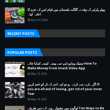
پیپلز پارٹی کے وفد نے گلگت بلتستان میں قیام امن کے عزم کا
اعادہ کیا۔
April 23, 2026
RECENT POSTS
POPULAR POSTS
سنیک ویڈیو ایپ سے پیسہ کیسے کمایا جائے How To
Make Money From Snack Video App
May 13, 2021
اگر ہارنے سے ڈرتے ہو تو اپنے اندر کے ڈر کو ختم کریں If
you are afraid of losing, get rid of your inner
fear
May 13, 2021
لوگوں میں مقبول ہونے کے دس طریقے Ten Ways to Be