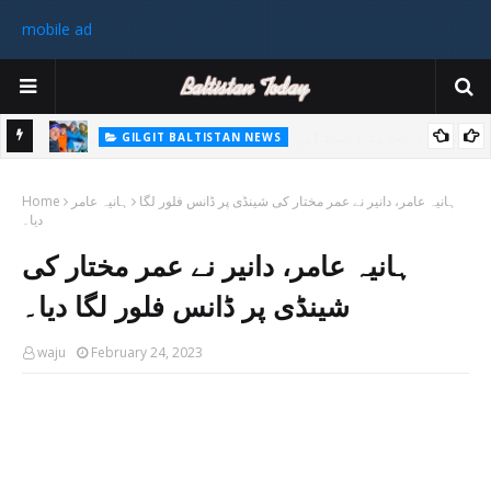
mobile ad
GILGIT BALTISTAN NEWS
غیر ملکی ٹیم نے گلگت بلتستان میں کوہ پیمائی کے موسم کی پہلی 8000
پاکستا
ہانیہ عامر، دانیر نے عمر مختار کی شینڈی پر ڈانس فلور لگا
ہانیہ عامر
میٹر چوٹی سر کی
Home
دیا۔
ورزی
ہانیہ عامر، دانیر نے عمر مختار کی
رکن 
شینڈی پر ڈانس فلور لگا دیا۔
waju
February 24, 2023