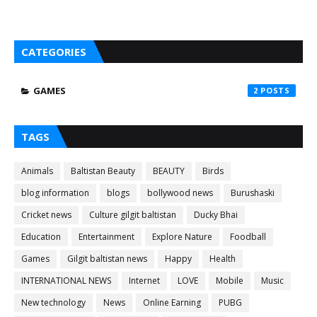
CATEGORIES
GAMES
2
TAGS
Animals
Baltistan Beauty
BEAUTY
Birds
blog information
blogs
bollywood news
Burushaski
Cricket news
Culture gilgit baltistan
Ducky Bhai
Education
Entertainment
Explore Nature
Foodball
Games
Gilgit baltistan news
Happy
Health
INTERNATIONAL NEWS
Internet
LOVE
Mobile
Music
New technology
News
Online Earning
PUBG