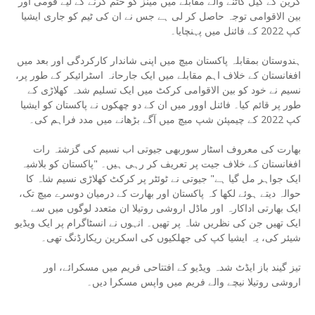
گرین کے کیل کاٹنے والے مقابلے میں مینز کو ختم کرنے کے لیے قومی اور
بین الاقوامی توجہ حاصل کر لی ہے جس نے ان کی ٹیم کو جاری ایشیا
کپ 2022 کے فائنل میں پہنچایا۔
ہندوستان بمقابلہ پاکستان میچ میں اپنی شاندار کارکردگی اور بعد میں
افغانستان کے خلاف اہم مقابلے میں ایک جارحانہ اسٹرائیکر کے طور پر،
نسیم نے خود کو بین الاقوامی کرکٹ میں ایک تسلیم شدہ کھلاڑی کے
طور پر قائم کیا۔ فائنل اوور میں ان کے دو چھکوں نے پاکستان کو ایشیا
کپ 2022 کے چیمپئن شپ میچ میں آگے بڑھانے میں مدد فراہم کی۔
بھارت کی معروف اسٹار سوربھی جیوتی اب نسیم کی گزشتہ رات
افغانستان کے خلاف جیت پر تعریف کر رہی ہیں۔ "پاکستان کو بلاشبہ
ایک جواہر مل گیا ہے" جیوتی نے ٹوئٹر پر کرکٹ کھلاڑی نسیم شاہ کا
حوالہ دیتے ہوئے لکھا کہ پاکستان اور بھارت کے درمیان دوسرے میچ تک،
ایک بھارتی اداکارہ اور ماڈل اروشی روتیلا ان متعدد لوگوں میں سے
ایک تھیں جن کی نظریں شاہ پر تھیں۔ انہوں نے انسٹاگرام پر ایک ویڈیو
شیئر کی، یہ ایشیا کپ کی جھلکیوں کی اسکرین ریکارڈنگ تھی۔
تیز گیند باز ایڈٹ شدہ ویڈیو کے افتتاحی فریم میں مسکرائے، اور
اروشی روتیلا نیچے والے فریم میں واپس مسکرا دیں۔