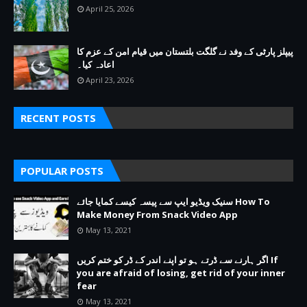
April 25, 2026
پیپلز پارٹی کے وفد نے گلگت بلتستان میں قیام امن کے عزم کا
اعادہ کیا۔
April 23, 2026
RECENT POSTS
POPULAR POSTS
سنیک ویڈیو ایپ سے پیسہ کیسے کمایا جائے How To
Make Money From Snack Video App
May 13, 2021
اگر ہارنے سے ڈرتے ہو تو اپنے اندر کے ڈر کو ختم کریں If
you are afraid of losing, get rid of your inner
fear
May 13, 2021