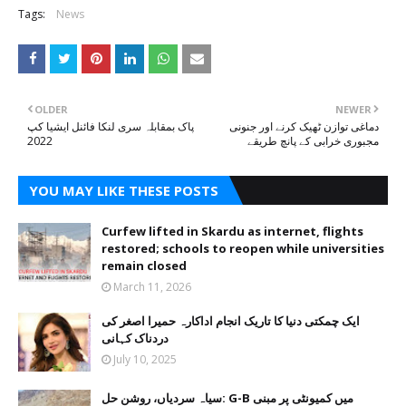
Tags:
News
OLDER
NEWER
دماغی توازن ٹھیک کرنے اور جنونی
پاک بمقابلہ سری لنکا فائنل ایشیا کپ
مجبوری خرابی کے پانچ طریقے
2022
YOU MAY LIKE THESE POSTS
Curfew lifted in Skardu as internet, flights
restored; schools to reopen while universities
remain closed
March 11, 2026
ایک چمکتی دنیا کا تاریک انجام اداکارہ حمیرا اصغر کی
دردناک کہانی
July 10, 2025
سیاہ سردیاں، روشن حل: G-B میں کمیونٹی پر مبنی