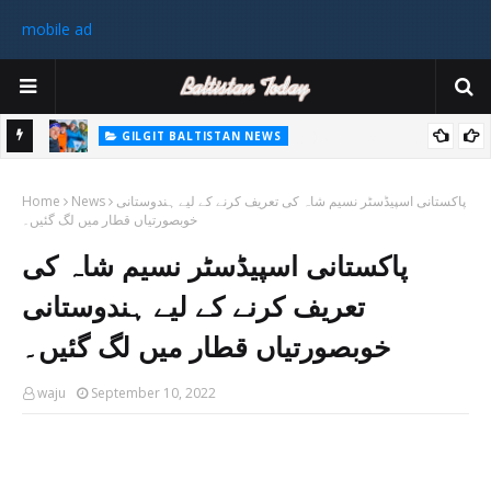
mobile ad
GILGIT BALTISTAN NEWS
غیر ملکی ٹیم نے گلگت بلتستان میں کوہ پیمائی کے موسم کی پہلی 8000
پاکستا
پاکستانی اسپیڈسٹر نسیم شاہ کی تعریف کرنے کے لیے ہندوستانی
News
میٹر چوٹی سر کی
Home
خوبصورتیاں قطار میں لگ گئیں۔
ورزی
پاکستانی اسپیڈسٹر نسیم شاہ کی
رکن 
تعریف کرنے کے لیے ہندوستانی
خوبصورتیاں قطار میں لگ گئیں۔
waju
September 10, 2022