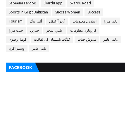
Sabeena Farooq
Skardu app
Skardu Road
Sports in Gilgit Baltistan
Succes Women
Success
ثانیہ مرزا
اسلامی معلومات
اُردو آرٹیکل
آئمہ بیگ
Tourism
کاروباری معلومات
علیزہ سحر
خبریں
جنت مرزا
ہانیہ عامر
مہوش حیات
گلگت بلتستان کی ثقافت
کومل رضوی
یانیہ عامر
وسیم اکرم
FACEBOOK