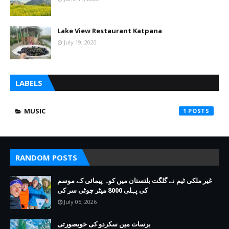
Lake View Restaurant Katpana
July 19, 2020
LABELS
MUSIC
1
RANDOM POSTS
غیر ملکی ٹیم نے گلگت بلتستان میں کوہ پیمائی کے موسم
کی پہلی 8000 میٹر چوٹی سر کی
July 05, 2026
برسات میں سکردو کی خوبصورتی