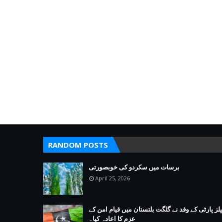
RANDOM POSTS
برسات میں سکردو کی خوبصورتی
April 25, 2026
پلز پارٹی کے وفد نے گلگت بلتستان میں قیام امن کے
عزم کا اعادہ کیا۔