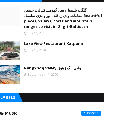
گلگت بلتستان میں گھومنے کے لٸے حسین
مقامات،وادیاں،قلعے اور پہاڑی سلسلے Beautiful
places, valleys, forts and mountain
ranges to visit in Gilgit-Baltistan
July 11, 2021
Lake View Restaurant Katpana
July 19, 2020
Nangxhoq Valley وادی ننگ ژھوق
September 11, 2020
LABELS
MUSIC
1