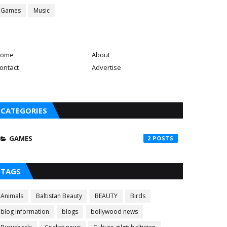
Games
Music
ome
About
ontact
Advertise
CATEGORIES
GAMES
2
TAGS
Animals
Baltistan Beauty
BEAUTY
Birds
blog information
blogs
bollywood news