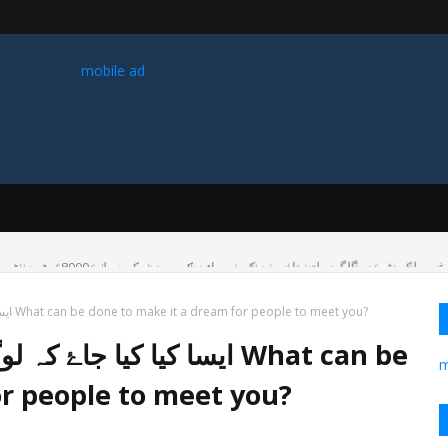
mobile ad
غیر ملکی ٹیم نے گلگت بلتستان میں کوہ پیمائی کے موسم کی پہلی 8000 میٹر چوٹی سر کی
ایسا کیا کیا جاۓ کہ لوگوں کا آپ سے ملنا خواب بن جاۓ What can be done to make it a dream for people to meet you?
ایسا کیا کیا جاۓ کہ لوگوں
m
or people to meet you?