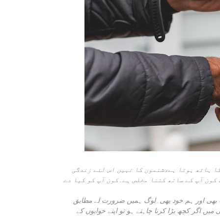
اپنوں کا ہاتھ ہوتا ہےدشنموں کا نہیں اس لئے زندگی
کون آپ کے ساتھ کتنا مخلص ہے۔کون آپ کو کیا دے
 بھی اور ہم خود بھی۔لوگ ہمیں ضرورت لے مطابق
ں اگر کچھ بڑا کرنا چاہتے ہو تو اپنے خوابوں کے