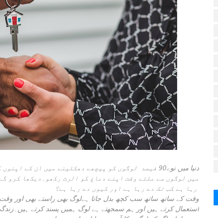
دنیا میں نوے90 فیصد لوگوں کو پیچھے دھکلینے میں ان کے 
میں لوگوں سے ملتے وقت اپنے دماغ کو الرٹ رکھو۔دیکھا کرو گے 
رہا ہے کب تک دے رہا ہے اور کیوں دے رہا ہے؟
وقت کے ساتھ ساتھ سب کچھ بدل جاتا ہےلوگ بھی راستے بھی اور وقت
استعمال کرتے ہیں اور ہم سمجھتے ہے لوگ ہمیں پسند کرتے ہیں۔زندگی می