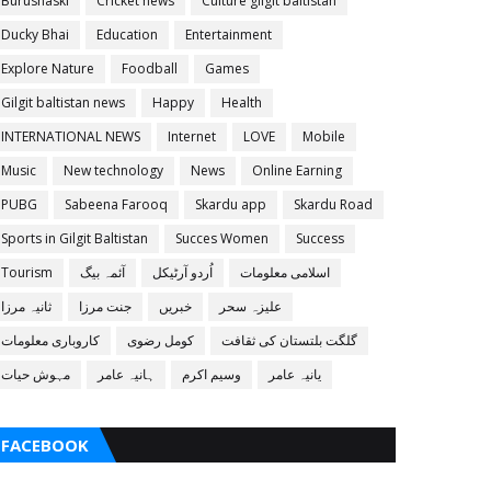
Burushaski
Cricket news
Culture gilgit baltistan
Ducky Bhai
Education
Entertainment
Explore Nature
Foodball
Games
Gilgit baltistan news
Happy
Health
INTERNATIONAL NEWS
Internet
LOVE
Mobile
Music
New technology
News
Online Earning
PUBG
Sabeena Farooq
Skardu app
Skardu Road
Sports in Gilgit Baltistan
Succes Women
Success
اسلامی معلومات
اُردو آرٹیکل
آئمہ بیگ
Tourism
علیزہ سحر
خبریں
جنت مرزا
ثانیہ مرزا
گلگت بلتستان کی ثقافت
کومل رضوی
کاروباری معلومات
یانیہ عامر
وسیم اکرم
ہانیہ عامر
مہوش حیات
FACEBOOK