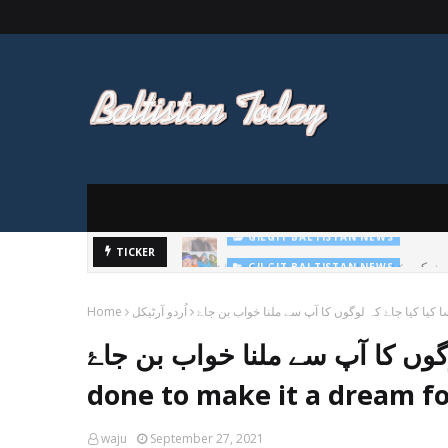
TICKER
GILGIT BALTISTAN NEWS
پاکستان تحریک انصاف 
اُردو آرٹیکل
Home
 کا آپ سے ملنا خواب بن جاۓ What can be
done to make it a dream f
waju
September 27, 2021