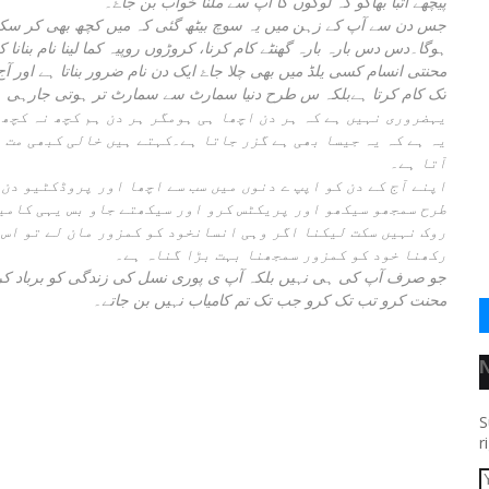
پیچھے اتبا بھاگو کہ لوگوں کا آپ سے ملنا خواب بن جاۓ۔
جس دن سے آپ کے زہن میں یہ سوچ بیٹھ گئی کہ میں کچھ بھی کر سکتا
ہوگا۔دس دس بارہ بارہ گھنٹے کام کرنا، کروڑوں روپیہ کما لینا نام بنانا
محنتی انسام کسی یلڈ میں بھی چلا جاۓ ایک دن نام ضرور بناتا ہے اور 
تک کام کرتا ہےبلکہ س طرح دنیا سمارٹ سے سمارٹ تر ہوتی جارہی ہ
یہضروری نہیں ہے کہ ہر دن اچھا ہی ہومگر ہر دن ہم کچھ نہ کچھ
یہ ہے کہ یہ جیسا بھی ہے گزر جاتا ہے۔کہتے ہیں خالی کبھی مت 
آتا ہے۔
اپنے آج کے دن کو اپپ ے دنوں میں سب سے اچھا اور پروڈکٹیو دن
طرح سمجھو سیکھو اور پریکٹس کرو اور سیکھتے جاو بس یہی کامی
روک نہیں سکت لیکنا اگر وہی انسانخود کو کمزور مان لے تو اس 
رکھنا خود کو کمزور سمجھنا بہت بڑا گناہ ہے۔
جو صرف آپ کی ہی نہیں بلکہ آپ ی پوری نسل کی زندگی کو برباد کر د
محنت کرو تب تک کرو جب تک تم کامیاب نہیں بن جاتے۔
S
r