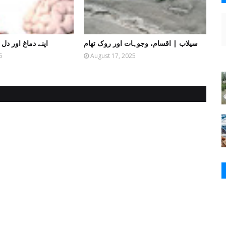
سیلاب | اقسام، وجوہات اور روک تھام
اپنے دماغ اور دل
5
August 17, 2025