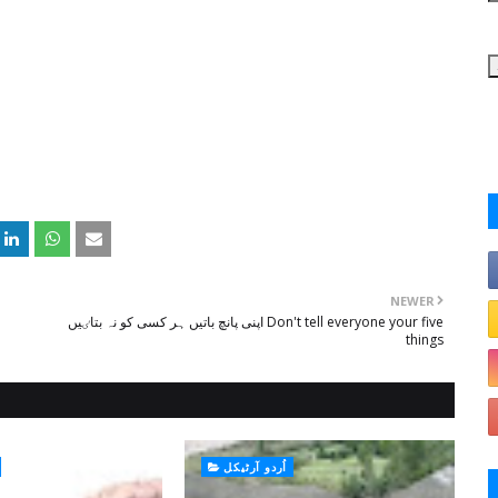
NEWER
اپنی پانچ باتیں ہر کسی کو نہ بتاٸیں Don't tell everyone your five
things
اُردو آرٹیکل