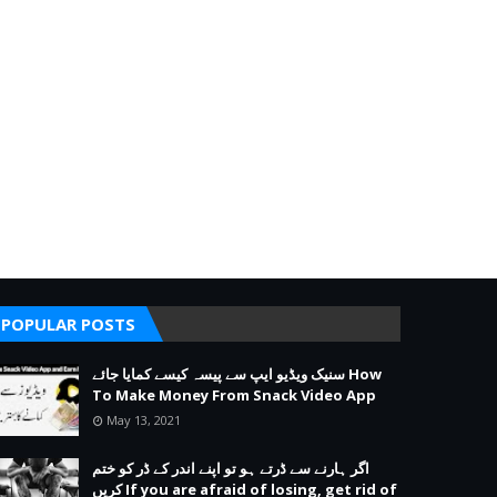
POPULAR POSTS
سنیک ویڈیو ایپ سے پیسہ کیسے کمایا جائے How
To Make Money From Snack Video App
May 13, 2021
اگر ہارنے سے ڈرتے ہو تو اپنے اندر کے ڈر کو ختم
کریں If you are afraid of losing, get rid of