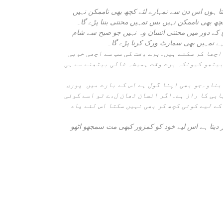
 ہوں اس دن سے تمہارے لئے کچھ بھی ناممکن نہیں
 کچھ بھی ناممکن نہیں بس تمہیں محنتی بننا پڑے گا۔
آج کے دور میں محنتی انسان وہ نہیں جو صبح سے شام
ے تمہیں بھی سمارٹ ورک کرنا پڑے گا۔
 اچھا کر سکتے ہیں۔برے وقت کی سب سے اچھی خوبی
بیٹھو کیونکہ برے وقت ہمیشہ خالی بیٹھنے سے ہی
 بناو۔جو بھی اپنا گول ہے اس کے بارے میں پوری
ابی کا راز ہے۔اگر انسان ٹھان لءے تو اسے کوئی
کے لیے کوئی کچھ کر بھی نہیں سکتا اس لئے یاد
یتا ہے اس لیے خود کو کمزور کبھی مت سمجھو اٹھو