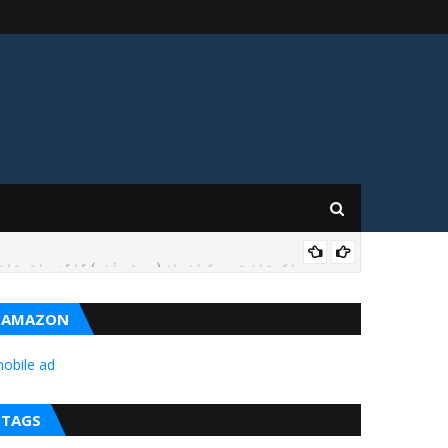
BAL
AMAZON
obile ad
TAGS