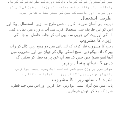
میں کولسٹرول کو کم کرنا، دل کے دورے کے خطرات کو کم کرنا،
یاداشت بہتر بنانا، قوت مدافعت کو بڑھانا، خون کی کمی کو
دور کرنا اور ہاضمے کے عمل کو بہتر بنانا شامل ہیں۔
طریقہ استعمال
نہایت ہی آسان طرہقہ کار ہے جس طرح سے زیرہ استعمال ہوگا اور
اس کو اس طریقے سے استعمال کرنے سے آپ ے وزن میں نمایاں کمی
آۓ گی اور پیٹ کی چربی سے بھی آپ کو نجات حاصل ہو جاۓ گی۔
زیرے کا مشروب
زیرے کا مشروب تیار کرنے کے لئے پانی میں دو چمچ زیرہ ڈال کر رات
بھر کے لئے بھگو دیں۔صبح اسکو ابھال کر چھان لیں اور مشروب میں
آدھا لیمو بنچوڑ دیں جس کے بعد آپ خود پر ملاحظہ کر سکیں گے
دہی کے ساتھ پیسا ہو زیرہ
موثر طور پر وزن میں کمی کے لئے ایک چمچہ پیسہ ہوا زیرہ
پانچ گرام دہی میں لگا کر روزانہ کھایا جا سکتا ہے
شہد کے ساتھ زیرے کا مشروب
پانی میں تین گران پیسہ ہوا زیرہ حل کریں اور اس میں چند قطرے
شہد کے ملا کر نوش فرمائیں۔