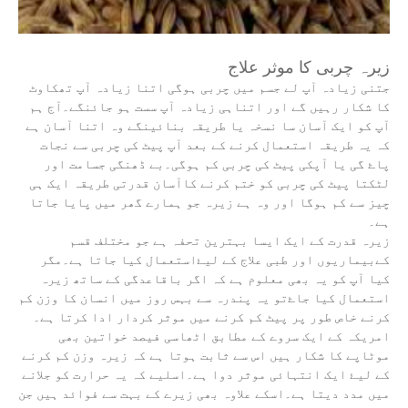
زیرہ چربی کا موثر علاج
جتنی زیادہ آپ لے جسم میں چربی ہوگی اتنا زیادہ آپ تھکاوٹ
کا شکار رہیں گے اور اتناہی زیادہ آپ سست ہو جائنگے۔آج ہم
آپ کو ایک آسان سا نسخہ یا طریقہ بنائینگے وہ اتنا آسان ہے
کہ یہ طریقہ استعمال کرنے کے بعد آپ پیٹ کی چربی سے نجات
پاۓ گی یا آپکی پیٹ کی چربی کم ہوگی۔بے ڈھنگی جسامت اور
لٹکتا پیٹ کی چربی کو ختم کرنے کاآسان قدرتی طریقہ ایک ہی
چیز سے کم ہوگا اور وہ ہے زیرہ جو ہمارے گھر میں پایا جاتا
ہے۔
زیرہ قدرت کے ایک ایسا بہترین تحفہ ہے جو مختلف قسم
کےبیماریوں اور طبی علاج کے لیۓاستعمال کیا جاتا ہے۔مگر
کیا آپ کو یہ بھی معلوم ہے کہ اگر باقاعدگی کے ساتھ زیرہ
استعمال کیا جاۓتو یہ پندرہ سے بہس روز میں انسان کا وزن کم
کرنے خاص طور پر پیٹ کم کرنے میں موثر کردار ادا کرتا ہے۔
امریکہ کے ایک سروے کے مطابق اٹھاسی فیصد خواتین بھی
موٹاپے کا شکار ہیں اس سے ثابت ہوتا ہے کہ زیرہ وزن کم کرنے
کے لیۓ ایک انتہائی موثر دوا ہے۔اسلیے کہ یہ حرارت کو جلانے
میں مدد دیتا ہے۔اسکے علاوہ بھی زیرے کے بہت سے فوائد ہیں جن