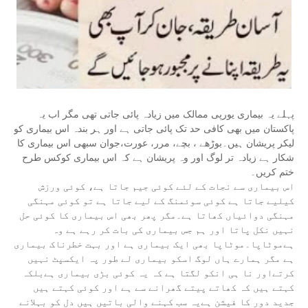
پہلے یہ بیماری یورپی ممالک میں زیادہ پائی جاتی تھی مگر اب یہ
پاکستان میں بھی کافی حد تک پائی جاتی ہے اور ہر بندہ اس بیماری کو
لیکر پریشان ہیں۔بوڑھے ، بچے، مرر، عورت،جوان سبھی اس بیماری کا
شکار ہے زیادہ تر لوگ اور وہ پریشان ہے کہ اس بیماری کوکس طرح
ختم کریں۔
اس بیماری سے نجات کے لئے کوئی جیم جاتا ہے، کوئی ورزش
کیلیے جاتا ہے کوئی سوئمنگ کے لیے جاتا ہے تو کوئی مہنگی
مہنگی دوائیاں کھاتا ہے۔مگر پھر بھی اس بیماری کا کوئی حل
نہیں نکل پاتا اور ہم جس بیماری کی بات کر رہے ہے وہ
ہےموٹاپا۔موٹاپا بھی ایک بیماری ہے اور بہت خطرناک بیماری
ہے مگر ہمارے ہاں لوگ اسکو بیماری لے طور پہ ایکسپٹ نہیں
کرتےاور نا ہی انکو لگتا ہے کہ یہ کوئی بڑی بیماری ہےبلکہ
کہتے ہیں کہ کھاتے پیتے گھرانے سے ہے اور کوئی کہتے ہیں
جدید دور کا فیشن ہےیہ سب کہنے والی باتیں ہیں دل کو بہلانے