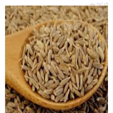
کے لیۓ ہیں۔