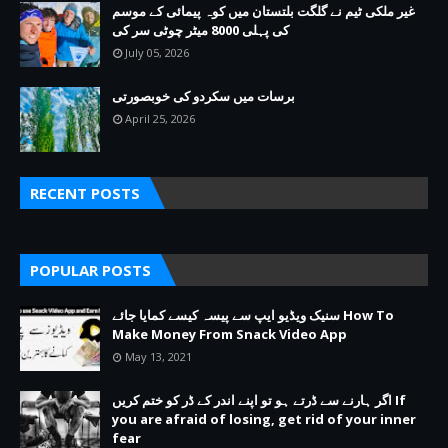
غیر ملکی ٹیم نے گلگت بلتستان میں کوہ پیمائی کے موسم
کی پہلی 8000 میٹر چوٹی سر کی
July 05, 2026
برسات میں سکردو کی خوبصورتی
April 25, 2026
RECENT POSTS
POPULAR POSTS
سنیک ویڈیو ایپ سے پیسہ کیسے کمایا جائے How To
Make Money From Snack Video App
May 13, 2021
اگر ہارنے سے ڈرتے ہو تو اپنے اندر کے ڈر کو ختم کریں If
you are afraid of losing, get rid of your inner
fear