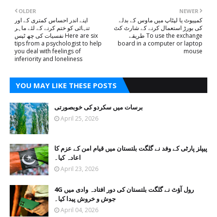
OLDER
NEWER
کمپیوٹ یا لپٹاپ میں ماوس کے بدلے
اپنے اندر احساس کمتری کے اور
کی بورڑ استعمال کرنے کے شارٹ کٹ
تنہائی کو ختم کرنے کے لئے ماہر
طریقے To use the exchange
نفسیات کی چھ ٹپس Here are six
tips from a psychologist to help
board in a computer or laptop
you deal with feelings of
mouse
inferiority and loneliness
YOU MAY LIKE THESE POSTS
برسات میں سکردو کی خوبصورتی
April 25, 2026
پیپلز پارٹی کے وفد نے گلگت بلتستان میں قیام امن کے عزم کا
اعادہ کیا۔
April 23, 2026
4G رول آؤٹ نے گلگت بلتستان کی دور افتادہ وادی میں
جوش و خروش پیدا کیا۔
April 04, 2026