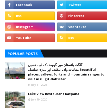
POPULAR POSTS
گلگت بلتستان میں گھومنے کے لٸے حسین
مقامات،وادیاں،قلعے اور پہاڑی سلسلے Beautiful
places, valleys, forts and mountain ranges to
visit in Gilgit-Baltistan
July 11, 2021
Lake View Restaurant Katpana
July 19, 2020