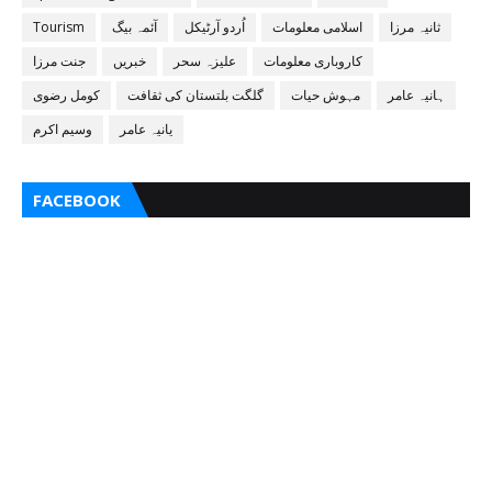
ثانیہ مرزا
اسلامی معلومات
اُردو آرٹیکل
آئمہ بیگ
Tourism
کاروباری معلومات
علیزہ سحر
خبریں
جنت مرزا
ہانیہ عامر
مہوش حیات
گلگت بلتستان کی ثقافت
کومل رضوی
یانیہ عامر
وسیم اکرم
FACEBOOK