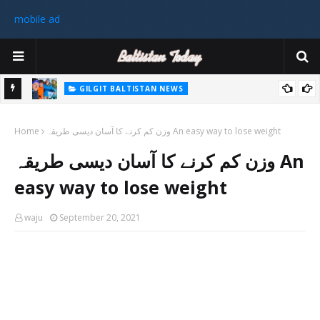
mobile ad
GILGIT BALTISTAN NEWS
غیر ملکی ٹیم نے گلگت بلتستان میں کوہ پیمائی کے موسم کی پہلی 8000
پاکستا
وزن کم کرنے کا آسان دیسی طریقہ An easy way to lose weight
میٹر چوٹی سر کی
Home
ورزی
وزن کم کرنے کا آسان دیسی طریقہ An
رکن 
easy way to lose weight
waju
September 20, 2021