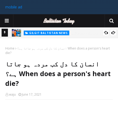
mobile ad
GILGIT BALTISTAN NEWS
غیر ملکی ٹیم نے گلگت بلتستان میں کوہ پیمائی کے موسم کی پہلی 8000
پاکستا
انسان کا دل کب مردہ ہو جاتا ہے؟ When does a person's heart
میٹر چوٹی سر کی
Home
die?
ورزی
انسان کا دل کب مردہ ہو جاتا
رکن 
ہے؟ When does a person's heart
die?
waju
June 17, 2021