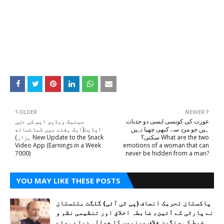
OLDER
NEWER
عورت کی کونسی ایسی دو جذبات
سینیک ویڈیو ایپ کی نٸی
ہیں جو مرد سے کبھی چھپا نہیں
اپڈیٹ(ایک ہفتے میں کماۓساتھ
سکتی؟ What are the two
ہزار) New Update to the Snack
Video App (Earnings in a Week
emotions of a woman that can
7000)
never be hidden from a man?
YOU MAY LIKE THESE POSTS
پاکستان تحریک انصاف (پی ٹی آئی) گلگت بلتستان
نے پارٹی کے آئین، ضابطہ اخلاق اور تنظیمی نظم و
ضبط کی سنگین خلاف ورزیوں کا حوالہ دیتے ہوئے