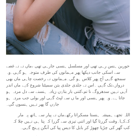
حورین ہنس رہی تھی اور مسلسل ہنسی جارہی تھی ،ماں نے نے غصے
سے اسکی جانب دیکھا پھر مہمانوں کی طرف متوجہ ہو گٸی۔وہ
سمجھ گٸی آج پھر کلاس ہو گی۔مہمانوں نے رخصت چاہی ماں بھی
دروازےتک گٸی ۔اس نے جلدی جلدی بتن سمیٹنا شروع کٸے ماں اندر
آٸی نہیں سدھروگے نا تم،کتنی بار بتاٶں زیادہ ہنسنے سے دل مردہ ہو
جاتا ہے۔وہ پھر ہنسی اور ما ں سے لپٹ گٸی اور بولی جب مردہ ہو
جاٶں گا پھر نہیں ہنسوں گی۔
اللہ تجھے ہمیشہ ہنستا مسکراتا رکھےماں نے پیار سے ہاتھ پہ مار
کےکہا۔وقت گزرتا گیا اور اتنی تیزی سے گزرا کہ پتا ہی نہیں چلا کہ
کب گھر کی چڑیا چھوڑ کر بابل کا دیس پیا کی آنگن پہنچ گٸی۔