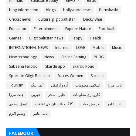
Animals
Baltistan Beauty
BEAUTY
Birds
blog information
blogs
bollywood news
Burushaski
Cricket news
Culture gilgit baltistan
Ducky Bhai
Education
Entertainment
Explore Nature
Foodball
Games
Gilgit baltistan news
Happy
Health
INTERNATIONAL NEWS
Internet
LOVE
Mobile
Music
New technology
News
Online Earning
PUBG
Sabeena Farooq
Skardu app
Skardu Road
Sports in Gilgit Baltistan
Succes Women
Success
ثانیہ مرزا
اسلامی معلومات
اُردو آرٹیکل
آئمہ بیگ
Tourism
کاروباری معلومات
علیزہ سحر
خبریں
جنت مرزا
ہانیہ عامر
مہوش حیات
گلگت بلتستان کی ثقافت
کومل رضوی
یانیہ عامر
وسیم اکرم
FACEBOOK