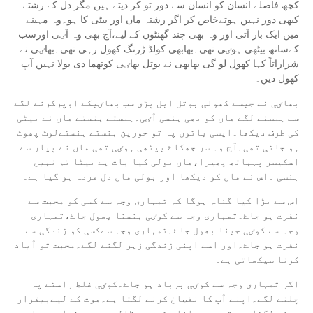
کچھ فاصلے انسان کو انسان سے دور تو کر دیتے ہیں مگر دل کے رشتے
کبھی دور نہیں ہوتےخاص کر اگر رشتہ ماں اور بیٹی کا ہو۔وہ مہینے
میں ایک بار آتی اور وہ بھی چند گھنٹوں کے لیے،آج بھی وہ آٸی اورسب
کےساتھ بیٹھی ہوٸی تھی۔بھابھی کولڈ ڑرنگ کھول رہی تھی۔بھاٸی نے
شراراتاً کہا کھول لو گی بھابھی نے بوتل بھاٸی کوتھما دی بولا نہیں آپ
کھول دیں۔
بھاٸی نے جیسے کھولی بوتل ابل پڑی سب بھاٸیکے اوپرگرنے لگے
سب ہبسنے لگے ماں کو بھی ہنسی آٸی۔ہنستے ہنستے ماں نے بیٹی
کی طرف دیکھا۔ایسی باتوں پہ تو حورین ہنستے ہنستےلوٹ پھوٹ
ہو جاتی تھی۔آج وہ سر جھکاۓ بیٹھی ہوٸی تھی ماں نے پیار سے
اسکیسر پہہاتھ پھیرا،ماں بولی کیا بات ہے بیٹا تم نہیں
ہنسی ۔اس نے ماں کو دیکھا اور بولی ماں دل مردہ ہو گیا ہے۔
اس سے بڑا کیا گناہ ہوگا کہ تمہاری وجہ سے کسی کو محبت سے
نفرت ہو جاۓ۔تمہاری وجہ سے کوٸی ہنسنا بھول جاۓ،تمہاری
وجہ سے کوٸی جینا بھول جاۓ۔تمہاری وجہ سےکسی کو زندگی سے
نفرت ہو جاۓ۔اور اسے اپنی زندگی زہر لگنے لگے۔محبت تو آباد
کرنا سیکھاتی ہے۔
اگر تمہاری وجہ سے کوٸی برباد ہو جاۓ۔کوٸی غلط راستے پہ
چلنے لگے۔اپنے آپ کا نقصان کرنے لگتا ہے۔موت کے لیےبیقرار
رہنے لگتا ہے۔تو پھر جانلو تم بھی ظالموں میں شمار ہو۔اور