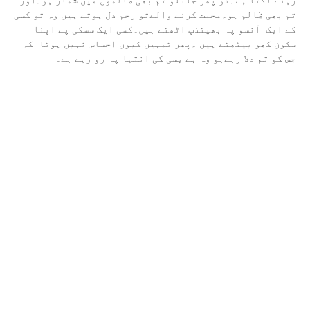
تم بھی ظالم ہو۔محبت کرنے والےتو رحم دل ہوتے ہیں وہ تو کسی
کے ایک آنسو پہ بھیتذپ اٹھتے ہیں۔کسی ایک سسکی پے اپنا
سکون کھو بیٹھتے ہیں ۔پھر تمہیں کیوں احساس نہیں ہوتا کہ
جس کو تم دلا رہےہو وہ بے بسی کی انتہا پہ رو رہے ہے۔