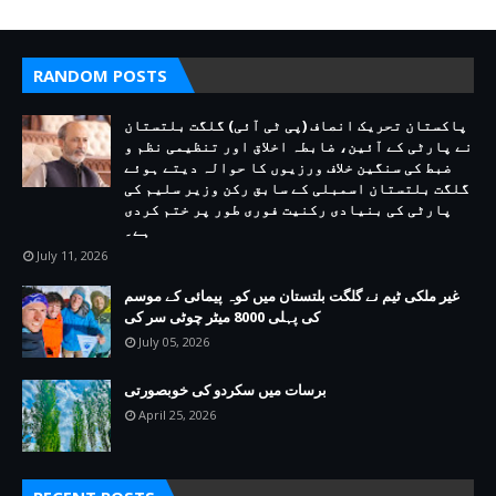
RANDOM POSTS
پاکستان تحریک انصاف (پی ٹی آئی) گلگت بلتستان
نے پارٹی کے آئین، ضابطہ اخلاق اور تنظیمی نظم و
ضبط کی سنگین خلاف ورزیوں کا حوالہ دیتے ہوئے
گلگت بلتستان اسمبلی کے سابق رکن وزیر سلیم کی
پارٹی کی بنیادی رکنیت فوری طور پر ختم کردی
ہے۔
July 11, 2026
غیر ملکی ٹیم نے گلگت بلتستان میں کوہ پیمائی کے موسم
کی پہلی 8000 میٹر چوٹی سر کی
July 05, 2026
برسات میں سکردو کی خوبصورتی
April 25, 2026