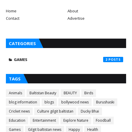
Home
About
Contact
Advertise
CATEGORIES
GAMES
2
TAGS
Animals
Baltistan Beauty
BEAUTY
Birds
blog information
blogs
bollywood news
Burushaski
Cricket news
Culture gilgit baltistan
Ducky Bhai
Education
Entertainment
Explore Nature
Foodball
Games
Gilgit baltistan news
Happy
Health