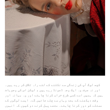
کچھ لوگ آپ کی زندگی سے نکلنے کے لئے راہ تلاش کر رہے ہیں۔
اور نہ صرف وہ ایک وجہ ڈھونڈ رہے ہیں ، لیکن اس کی وجوہات
ہیں کہ ہمیں اسے کسی طرح خراب کرنا چاہئے اور وہ بہانہ اور
وقت دیکھنے کے بعد وہاں سے چلے جائیں گے۔ ایسے لوگوں کے
مسئلے کو دور کرنا چاہئے۔ مجھے پہل کرنے دو کیوں کہ انہوں