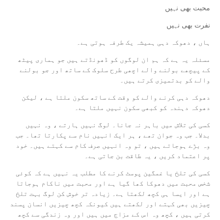
محبت بھی نہیں
نفرت بھی نہیں
ہاں ، دھوکہ دہی ہمیشہ یک طرفہ ہوتی ہے۔
مسئلہ یہ ہے کہ ہم ان لوگوں کو ڈھونڈتے ہیں جو ہماری پیٹھ
کے پیچھے بولنے والے اچھی طرح سلوک کے ساتھ اور جو بولنے
والے کو بدتمیزی کرتے ہیں۔
دھوکہ دہی کرنے والے کو وقت کے ساتھ سکون ملتا ہے ، لیکن
دھوکہ دہندہ کو کبھی سکون نہیں ملتا ہے۔
کسی کی تلاش میں باہر نہ جانا۔ لوگ نہیں ہارتے ، وہ نہیں
بدلا۔ جب وہ جوان تھے ، ہر ایک انہیں نام سے پکارتا تھا۔ جب
وہ بڑے ہوجاتے ہیں ، تو وہ انہیں صرف کام سے کہتے ہیں۔ خود
پر اعتماد کریں ، یہ طاقت بن جاتی ہے۔
کسی کی تلخ یا غمگین پوسٹ کرنے کا مطلب یہ نہیں ہے کہ کوئی
شخص محبت میں دھوکا کھا گیا ہے اور محبت میں ناکام ہوجاتا
ہے اور ایسا ہی کچھ لکھتا ہے۔ زیادہ تر خوش کن لوگ بہت تلخ
چیزیں بھی کہتے اور لکھتے ہیں کیونکہ کچھ چیزیں انسان پسند
کرتی ہیں ، کچھ وہ اس کے مزاج میں ہیں اور وہ زندگی سے کچھ