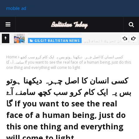
mobile ad
GILGIT BALTISTAN NEWS
غیر ملکی ٹیم نے گلگت بلتستان میں کوہ پیمائی کے موسم کی پہلی 8000
پاکستا
کسی انسان کا اصل چہرہ دیکھنا ہوتو بس یہ ایک کام کرو سب کچھ
میٹر چوٹی سر کی
Home
سامنے آۓ گا If you want to see the real face of a human being, just do this
ورزی
one thing and everything will come to light
رکن 
کسی انسان کا اصل چہرہ دیکھنا ہوتو
بس یہ ایک کام کرو سب کچھ سامنے آۓ
گا If you want to see the real
face of a human being, just do
this one thing and everything
will come to light