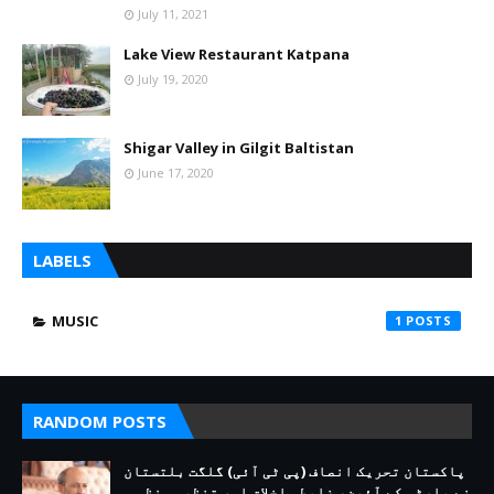
July 11, 2021
Lake View Restaurant Katpana
July 19, 2020
Shigar Valley in Gilgit Baltistan
June 17, 2020
LABELS
MUSIC
1
RANDOM POSTS
پاکستان تحریک انصاف (پی ٹی آئی) گلگت بلتستان
نے پارٹی کے آئین، ضابطہ اخلاق اور تنظیمی نظم و