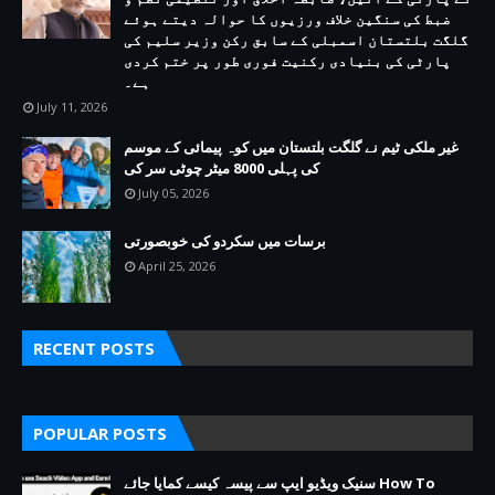
ضبط کی سنگین خلاف ورزیوں کا حوالہ دیتے ہوئے
گلگت بلتستان اسمبلی کے سابق رکن وزیر سلیم کی
پارٹی کی بنیادی رکنیت فوری طور پر ختم کردی
ہے۔
July 11, 2026
غیر ملکی ٹیم نے گلگت بلتستان میں کوہ پیمائی کے موسم
کی پہلی 8000 میٹر چوٹی سر کی
July 05, 2026
برسات میں سکردو کی خوبصورتی
April 25, 2026
RECENT POSTS
POPULAR POSTS
سنیک ویڈیو ایپ سے پیسہ کیسے کمایا جائے How To