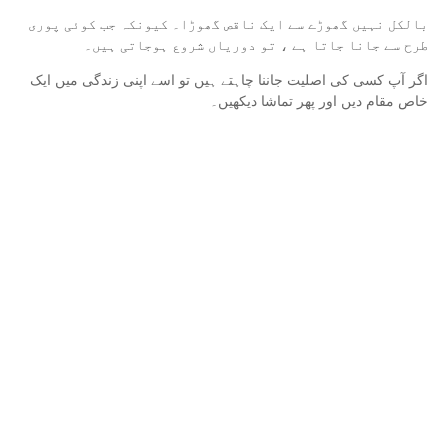
بالکل نہیں گھوڑے سے ایک ناقص گھوڑا۔ کیونکہ جب کوئی پوری
طرح سے جانا جاتا ہے ، تو دوریاں شروع ہوجاتی ہیں۔
اگر آپ کسی کی اصلیت جاننا چاہتے ہیں تو اسے اپنی زندگی میں ایک
خاص مقام دیں اور پھر تماشا دیکھیں۔