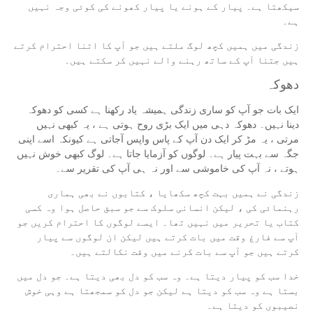
سیکھتا ہے۔ پیار کے ہونے یا پیار کھونے کی کوئی وجہ نہیں
ہے۔
زندگی میں ہمیں کچھ لوگ ملتے ہیں جو آپ کا اتنا احترام کرتے
ہیں جتنا آپ کے ساتھ رہنے والے نہیں کر سکتے ہیں۔
دھوکہ
ایک بات جو آپ کو ساری زندگی ہمیشہ یاد رکھنا ہے کسی کو دھوکہ
دینا نہیں۔ دھوکہ دہی میں ایک بڑی روح ہوتی ہے ، یہ کبھی نہیں
مرتی ، یہ مڑ کر ایک دن آپ کے پاس واپس آجاتی ہے کیونکہ اسے اپنی
جگہ سے بہت پیار ہے۔ لوگوں کو آزمایا جاتا ہے۔ لوگ کبھی خوش نہیں
ہوتے ، نہ آپ کی خاموشی سے اور نہ ہی آپ کی تقریر سے۔
زندگی نے ہمیں بہت کچھ سکھایا ، کتابوں نے بھی ہماری
رہنمائی کی ، لیکن انسانی سلوک سے جو سبق حاصل ہوا وہ کسی
کتاب یا تحریر میں نہیں تھا۔ ایسے لوگوں کا احترام کریں جو
آپ سے فارغ وقت میں بات کرتے ہیں لیکن ان لوگوں سے پیار
کرتے ہیں جو آپ سے بات کرنے میں وقت نکالتے ہیں۔
خدا سب کو پیار دیتا ہے۔ وہ سب کو دل بھی دیتا ہے۔ جو دل میں
بستا ہے وہ سب کو دیتا ہے لیکن جو دل کو سمجھتا ہے وہی خوش
نصیبوں کو دیتا ہے۔