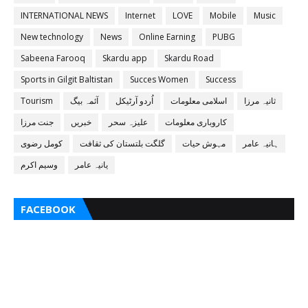
INTERNATIONAL NEWS
Internet
LOVE
Mobile
Music
New technology
News
Online Earning
PUBG
Sabeena Farooq
Skardu app
Skardu Road
Sports in Gilgit Baltistan
Succes Women
Success
ثانیہ مرزا
اسلامی معلومات
اُردو آرٹیکل
آئمہ بیگ
Tourism
کاروباری معلومات
علیزہ سحر
خبریں
جنت مرزا
ہانیہ عامر
مہوش حیات
گلگت بلتستان کی ثقافت
کومل رضوی
یانیہ عامر
وسیم اکرم
FACEBOOK