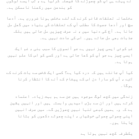
نے پہلے ہی آپ کو چھوڑنے کا فیصلہ کرلیا ہے ، تب ایسے لوگوں
کو بندھن میں رکھنا ناممکن ہے۔
مخلصانہ تعلقات قائم کرنے کے لئے مخلص ہونا ضروری ہے۔ آدھا
سچ اور آدھا جھوٹ کا مطلب آپ کے تعلقات کی بنیاد میں گھل مل
جانا ہے۔ آج کی دنیا میں ، نہ صرف چیزیں مل جاتی ہیں بلکہ
جذبات بھی مل جاتے ہیں۔ اس کی عادت نہیں ہے۔
غم کوئی ایسی چیز نہیں ہے جو آنسوؤں کا سبب بنی ، غم ایک
ایسی چیز ہے جو آپ کو کھا جاتی ہے اور کسی کو اس کا علم نہیں
ہوتا ہے۔
کیا آپ جانتے ہیں کہ درد کیا ہے؟ کسی ایک شخص سے بات کرنے کے
لٸے ، آپ کو سارا دن اس کے پیغام کے آنے کا انتظار کرنا
ہوگا۔
زندگی میں کچھ لوگ موجود ہیں جن سے ہم بہت زیادہ اعتماد
کرتے ہیں اور ان سے بڑی امیدیں وابستہ ہیں اور انہیں یقین
ہے کہ وہ ہمیں کبھی تنہا نہیں چھوڑیں گے۔ میں صرف انہیں
اپنی چھوٹی چھوٹی خوشیاں ، اپنے چھوٹے دکھوں کو بتانا
چاہتا ہوں۔
یکطرفہ کچھ نہیں ہوتا ہے