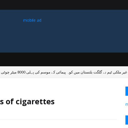
mobile ad
غیر ملکی ٹیم نے گلگت بلتستان میں کوہ پیمائی کے موسم کی پہلی 8000 میٹر چوٹی سر کی
سگریٹ کے فاٸدے garettes
m