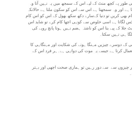
 طور پے کچھ منٹ کے لیے اس کے سمجھ میں یہ نہیں آتا وہ
ہے اور وہ سمجھتا ہے اس سے اس کو سکون ملتا ہے حالانکہ
کام بھی کریں تو دنیا کےسارے دکھ سکھ بھول کے اس کو اس کام
س لگاتا ہے اسی خلوص سے کوٸی اچھا کام کرے تو شاید اس
ا کے پیے بنا اس کو ناشتہ ہضم نہیں ہوتا پانچ روپے کی
ا ہی نہیں سکتا۔
گی کے دوسرے چیزیں مہنگا ہونے کی شکایت اور مہنگاٸی کا
تعمال کرتا ہے جیسے یہ موت کی دواٸی ہے۔ہر فرد اس کے
ر چیزوں سے سے دور رہیں تو ہماری صحت اچھی اور بہتر
۔