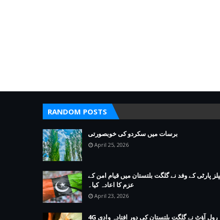
RANDOM POSTS
برسات میں سکردو کی خوبصورتی
April 25, 2026
پلز پارٹی کے وفد نے گلگت بلتستان میں قیام امن کے
عزم کا اعادہ کیا۔
April 23, 2026
4G رول آؤٹ نے گلگت بلتستان کی دور افتادہ وادی