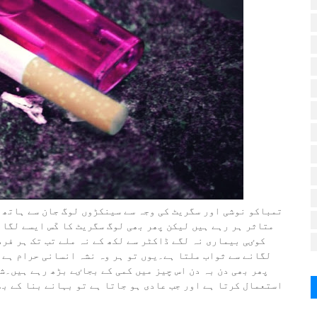
متاثر ہر رہے ہیں لیکن پھر بھی لوگ سگریٹ کا کَس ایسے لگا 
کوٸی بیماری نہ لگے ڈاکٹر سے لکھ کے نہ ملے تب تک ہر فرد
لگانے سے ثواب ملتا ہے۔یوں تو ہر وہ نشہ انسانی حرام ہے ج
پھر بھی دن بہ دن اس چیز میں کمی کے بجاٸے بڑھ رہے ہیں۔ش
استعمال کرتا ہے اور جب عادی ہو جاتا ہے تو بہانے بنا کے بھ