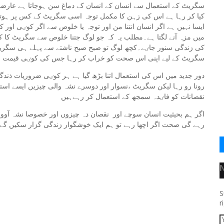
سگریٹ کے استعمال سے انسان کے انسان کے دماغ سن ہوجاتا ہے عارضی
کیا کر رہا ہے اس کی زہن کا مکمل توجہ اسی سگریٹ کے کس پر ہوتا 
ایسا نہیں ہے اگر انسان انتنا من اور توجہ یا خلوص سے اگر کوٸی اور 
میں مزہ آنے لگتا ہے۔مطلب یہ کہ جو لوگ جتنا خلوص سے سگریٹ کا ک
کی زندگی سنور جاٸے۔کچھ لوگ تو صبح صبح ناشتے سے پہلے ہی سگریٹ جل
سگریٹ کے لیے اپنی اس صحت کو خراب کر رہا جس کی کوٸی قیمت لگ
دور جدید میں اس کی استعمال اتنا بڑھ گیا ہے ہر کوٸی ضروریات ذند
رونا رو رہا لیکن سگریٹ ،نسوار اور دوسرے نشہ والی چیزیں ایسے اس
نقصانات کو فاٸدہ سمجھ کے استعمال کر رہےہیں
اگر ہم بحیثیت انسان سوچے اور نقصان دہ چیزوں اور خصوصا نشہ آوو
رہے گی صحت اگر اچھا رہے تو ہم ایک خوشگوار زندگی گزار سکیں گے
S
r