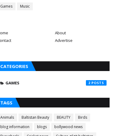
Games
Music
ome
About
ontact
Advertise
CATEGORIES
GAMES
2
TAGS
Animals
Baltistan Beauty
BEAUTY
Birds
blog information
blogs
bollywood news