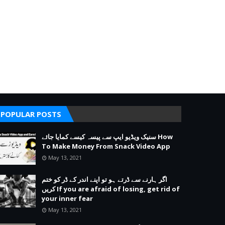
POPULAR POSTS
سنیک ویڈیو ایپ سے پیسہ کیسے کمایا جائے How
To Make Money From Snack Video App
May 13, 2021
اگر ہارنے سے ڈرتے ہو تو اپنے اندر کے ڈر کو ختم
کریں If you are afraid of losing, get rid of
your inner fear
May 13, 2021