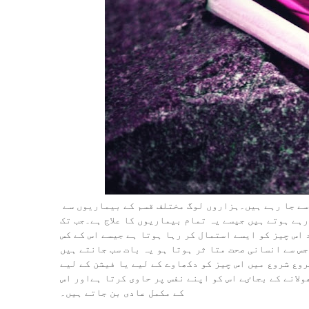
تمباکو نوشی اور سگریٹ کی وجہ سے سینکڑوں لوگ جان سے ہاتھ سے جا رہے ہیں۔ہزاروں لوگ مختلف قسم کے بیماریوں سے
رہے ہوتے ہیں جیسے یہ تمام بیماریوں کا علاج ہے۔جب تک
 اس چیز کو ایسے استمال کر رہا ہوتا ہے جیسے اس کے کس
س سے انسانی صحت متا ثر ہوتا ہو یہ بات سب جانتے ہیں
روع شروع میں اس چیز کو دکھاوے کے لیے یا فیشن کے لیے
ولانے کے بجاٸے اس کو اپنے نفس پر حاوی کرتا ہےاور اس
کے مکمل عادی بن جاتے ہیں۔