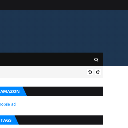
BAL
AMAZON
obile ad
TAGS