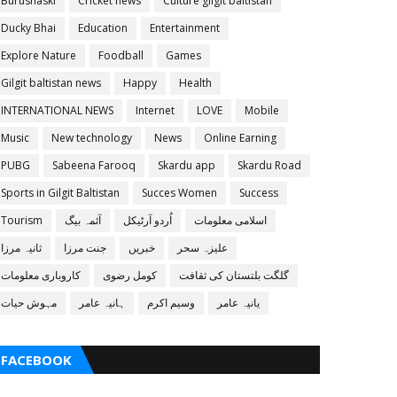
Burushaski
Cricket news
Culture gilgit baltistan
Ducky Bhai
Education
Entertainment
Explore Nature
Foodball
Games
Gilgit baltistan news
Happy
Health
INTERNATIONAL NEWS
Internet
LOVE
Mobile
Music
New technology
News
Online Earning
PUBG
Sabeena Farooq
Skardu app
Skardu Road
Sports in Gilgit Baltistan
Succes Women
Success
اسلامی معلومات
اُردو آرٹیکل
آئمہ بیگ
Tourism
علیزہ سحر
خبریں
جنت مرزا
ثانیہ مرزا
گلگت بلتستان کی ثقافت
کومل رضوی
کاروباری معلومات
یانیہ عامر
وسیم اکرم
ہانیہ عامر
مہوش حیات
FACEBOOK