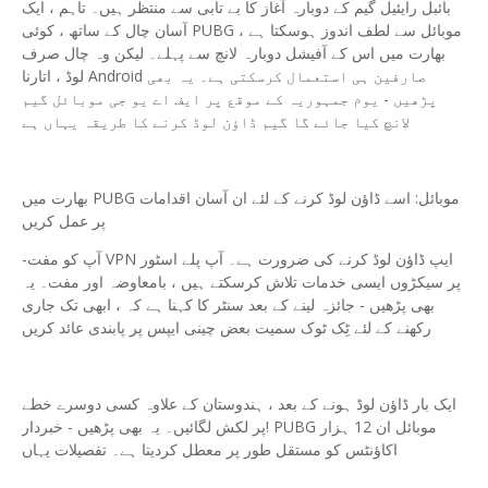
بائبل رایئیل گیم کے دوبارہ آغاز کا بے تابی سے منتظر ہیں۔ تاہم ، ایک
آسان چال کے ساتھ ، کوئی PUBG موبائل سے لطف اندوز ہوسکتا ہے ،
بھارت میں اس کے آفیشل دوبارہ لانچ سے پہلے۔ لیکن وہ چال صرف
لوڈ ، اتارنا Android صارفین ہی استعمال کرسکتی ہے۔ یہ بھی
پڑھیں - یوم جمہوریہ کے موقع پر ایف اے یو جی موبائل گیم
لانچ کیا جائے گا گیم ڈاؤن لوڈ کرنے کا طریقہ یہاں ہے
بھارت میں PUBG موبائل: اسے ڈاؤن لوڈ کرنے کے لئے ان آسان اقدامات
پر عمل کریں
-آپ کو مفت VPN ایپ ڈاؤن لوڈ کرنے کی ضرورت ہے۔ آپ پلے اسٹور
پر سیکڑوں ایسی خدمات تلاش کرسکتے ہیں ، بامعاوضہ اور مفت۔ یہ
بھی پڑھیں - جائزہ لینے کے بعد سنٹر کا کہنا ہے کہ ، ابھی تک جاری
رکھنے کے لئے ٹِک ٹوک سمیت بعض چینی ایپس پر پابندی عائد کریں
ایک بار ڈاؤن لوڈ ہونے کے بعد ، ہندوستان کے علاوہ کسی دوسرے خطے
پر لکش لگائیں۔ یہ بھی پڑھیں - خبردار! PUBG موبائل ان 12 ہزار
اکاؤنٹس کو مستقل طور پر معطل کردیتا ہے۔ تفصیلات یہاں