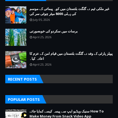
غیر ملکی ٹیم نے گلگت بلتستان میں کوہ پیمائی کے موسم
کی پہلی 8000 میٹر چوٹی سر کی
July 05, 2026
برسات میں سکردو کی خوبصورتی
April 25, 2026
پیپلز پارٹی کے وفد نے گلگت بلتستان میں قیام امن کے عزم کا
اعادہ کیا۔
April 23, 2026
RECENT POSTS
POPULAR POSTS
سنیک ویڈیو ایپ سے پیسہ کیسے کمایا جائے How To
Make Money From Snack Video App