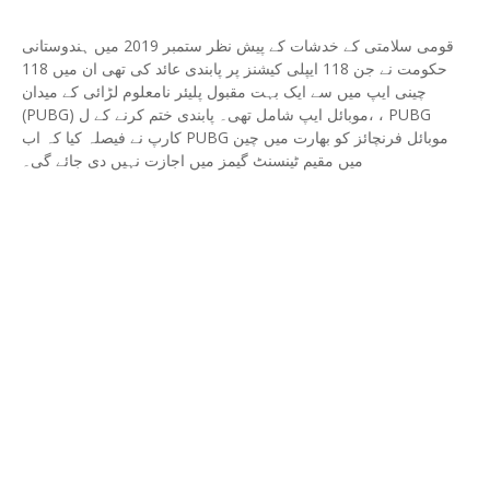
قومی سلامتی کے خدشات کے پیش نظر ستمبر 2019 میں ہندوستانی
حکومت نے جن 118 ایپلی کیشنز پر پابندی عائد کی تھی ان میں 118
چینی ایپ میں سے ایک بہت مقبول پلیئر نامعلوم لڑائی کے میدان
(PUBG) موبائل ایپ شامل تھی۔ پابندی ختم کرنے کے ل، ، PUBG
کارپ نے فیصلہ کیا کہ اب PUBG موبائل فرنچائز کو بھارت میں چین
میں مقیم ٹینسنٹ گیمز میں اجازت نہیں دی جائے گی۔