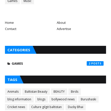
Games
Music
Home
About
Contact
Advertise
CATEGORIES
GAMES
2
TAGS
Animals
Baltistan Beauty
BEAUTY
Birds
blog information
blogs
bollywood news
Burushaski
Cricket news
Culture gilgit baltistan
Ducky Bhai