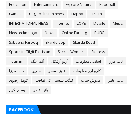
Education
Entertainment
Explore Nature
Foodball
Games
Gilgit baltistan news
Happy
Health
INTERNATIONAL NEWS
Internet
LOVE
Mobile
Music
New technology
News
Online Earning
PUBG
Sabeena Farooq
Skardu app
Skardu Road
Sports in Gilgit Baltistan
Succes Women
Success
ثانیہ مرزا
اسلامی معلومات
اُردو آرٹیکل
آئمہ بیگ
Tourism
کاروباری معلومات
علیزہ سحر
خبریں
جنت مرزا
ہانیہ عامر
مہوش حیات
گلگت بلتستان کی ثقافت
کومل رضوی
یانیہ عامر
وسیم اکرم
FACEBOOK