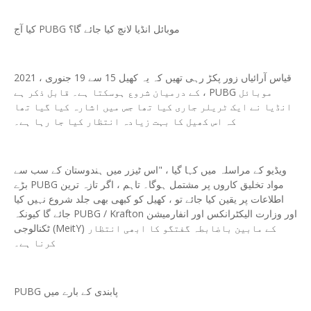
کیا آج PUBG موبائل انڈیا لانچ کیا جائے گا؟
قیاس آرائیاں زور پکڑ رہی تھیں کہ یہ کھیل 15 سے 19 جنوری ، 2021
کے درمیان شروع ہوسکتا ہے۔ قابل ذکر ہے ، PUBG موبائل
انڈیا نے ایک ٹریلر جاری کیا تھا جس میں اشارہ کیا گیا تھا
کہ اس کھیل کا بہت زیادہ انتظار کیا جا رہا ہے۔
ویڈیو کے مراسلہ میں کہا گیا ، "اس ٹیزر میں ہندوستان کے سب سے
بڑے PUBG مواد تخلیق کاروں پر مشتمل ہوگا۔ تاہم ، اگر تازہ ترین
اطلاعات پر یقین کیا جائے تو ، کھیل کو کبھی بھی جلد شروع نہیں کیا
جائے گا کیونکہ PUBG / Krafton اور وزارت الیکٹرانکس اور انفارمیشن
ٹکنالوجی (MeitY) کے مابین باضابطہ گفتگو کا ابھی انتظار
کرنا ہے۔
PUBG پابندی کے بارے میں