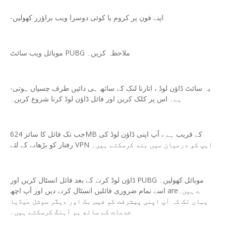
-اپنے فون پر کروم یا کوئی دوسرا ویب براؤزر کھولیں
موبائل ویب سائٹ PUBG ملاحظہ کریں۔
-یہ سائٹ ڈاؤن لوڈ ، اتارنا لنک کے ساتھ ہی دائیں طرف چسپاں ہوتی
ہے۔ اس پر کلک کریں اور فائل ڈاؤن لوڈ کرنا شروع کریں۔
جب تک فائل کا سائز 624MB کے قریب ہے ، آپ اپنی ڈاؤن لوڈ کی
رفتار کو بڑھانے کے لئے VPN ایپ کو درمیان میں بند کرسکتے ہیں۔
ڈاؤن لوڈ کرنے کے بعد فائل انسٹال کریں اور PUBG موبائل کھولیں۔
اسے تمام ضروری فائلیں انسٹال کرنے دیں اور آپ اچھ areے ہیں۔
یہاں تک کہ آپ اپنی پیشرفت کو فیس بک اور دیگر سوشل میڈیا
خدمات کے ساتھ ہم آہنگ کرسکتے ہیں۔