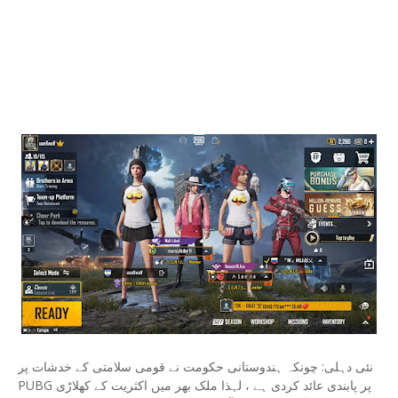
نئی دہلی: چونکہ ہندوستانی حکومت نے قومی سلامتی کے خدشات پر
PUBG پر پابندی عائد کردی ہے ، لہذا ملک بھر میں اکثریت کے کھلاڑی